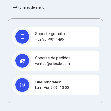
Cableado Estructurado para Servidores
Cables KVM
Formas de envío
Fuentes de Poder
Enfriamiento para Servidores
Soportes y Paneles
Sistemas Operativos para Servidores
Servidores
Soporte gratuito:
Soportes de Datos
+52 55 7901 1496
Ultrium
Discos Duros / SSD / NAS
Accesorios para Discos Duros
Gabinetes de Discos Duros
Soporte de pedidos:
Discos Duros Externos
ventas@clikealo.com
Discos Duros para NAS
Discos Duros para Videovigilancia
Discos Duros para Servidores
Accesorios para SSD
Días laborales:
Gabinetes para SSD
Lun - Vie: 9:00 - 18:00
Almacenamiento MSA
Discos Duros Internos para PC
Discos Duros Internos para Laptop
Monitores
Monitores