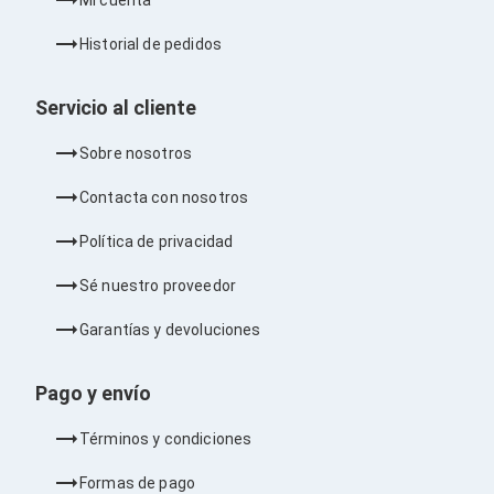
Bluetooth
Adaptadores Video
Historial de pedidos
Adaptadores Video DisplayPort
Divisores de Video
Adaptadores Video HDMI
Servicio al cliente
Extensores y Receptores de Vídeo
Adaptadores Video DVI
Sobre nosotros
Adaptadores Video VGA / HD15
Repetidores USB
Contacta con nosotros
Adaptadores Audio
Adaptadores Audio AUX
Política de privacidad
Adaptadores Audio USB
Dispositivos de Entrada
Sé nuestro proveedor
Mouse
Mousepads
Garantías y devoluciones
Teclados
Teclados Numéricos
Controles de Juego para PC
Pago y envío
Servidores
Accesorios para Servidores
Términos y condiciones
Racks y Gabinetes
Charolas para Racks y Gabinetes
Formas de pago