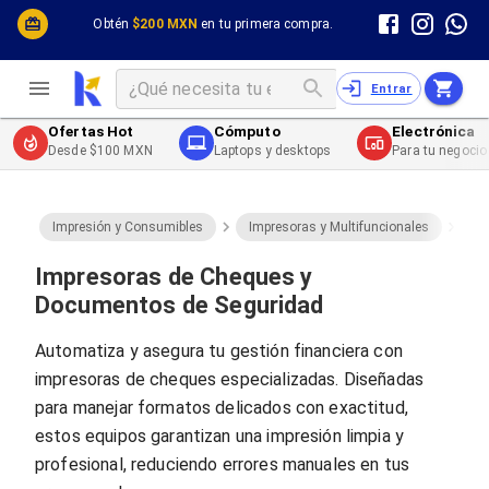
Cómputo y Hardware
Cómputo y Hardware
Obtén
$200 MXN
en tu primera compra.
Desktop y Portátiles
Cables
Electrónica de Consumo
Cables PC
Redes
Cables PC USB
Entrar
Impresión y Consumibles
Cables PC Serial
Celulares y Telefonía
Cables PC SATA / eSATA
Ofertas Hot
Cómputo
Electrónica
Energía
Cables PC SAS
Desde $100 MXN
Laptops y desktops
Para tu negocio
Cables PC VGA / HD15
Cables de Audio / Video
Cables de Audio / Video HDMI
Cables de Audio / Video AUX
Impresión y Consumibles
Impresoras y Multifuncionales
Im
Cables de Audio / Video DisplayPort
Cables de Audio / Video VGA
Impresoras de Cheques y
Cables de Audio / Video RCA
Documentos de Seguridad
Cables de Audio / Video Toslink
Cables de Audio / Video DVI
Automatiza y asegura tu gestión financiera con
Cables de Energía
impresoras de cheques especializadas. Diseñadas
Cables de Poder (Interno)
Cables de Poder (Externo)
para manejar formatos delicados con exactitud,
Cables de Red
estos equipos garantizan una impresión limpia y
Cables Patch
profesional, reduciendo errores manuales en tus
Cables Fibra Óptica