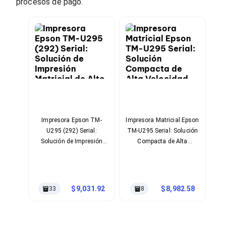
Cables SFP+
procesos de pago.
Cables Coaxiales
Accesorios para Cables
Jacks de Red
Conectores
Tapas y Cajas
Herramientas para Cables
Pinzas Ponchadoras
Probadores de Cable
Cortadoras de Cable
Protectores para Cables
Cables para Impresoras
Impresora Epson TM-
Impresora Matricial Epson
Bobinas
U295 (292) Serial:
TM-U295 Serial: Solución
Cableado Estructurado
Sujetadores de Cables
Solución de Impresión
Compacta de Alta
Cinchos
Matricial de Alto
Velocidad para Puntos de
Adaptadores
Rendimiento
Venta
Adaptadores PC
Adaptadores PC USB
9,031.92
8,982.58
33
8
Adaptadores PC Serial
Adaptadores PC SATA
Adaptadores PC IDE
Adaptadores PC Teclado