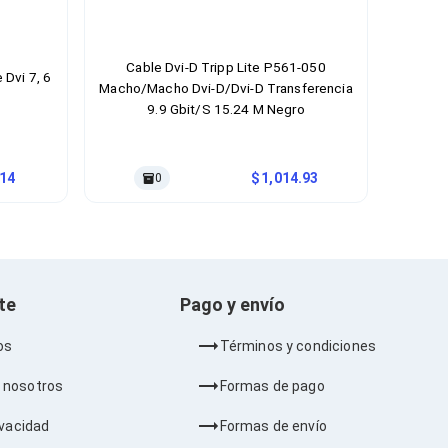
Cable Dvi-D Tripp Lite P561-050
Dvi 7, 6
Macho/Macho Dvi-D/Dvi-D Transferencia
9.9 Gbit/S 15.24 M Negro
.14
1,014.93
0
nte
Pago y envío
os
Términos y condiciones
 nosotros
Formas de pago
ivacidad
Formas de envío