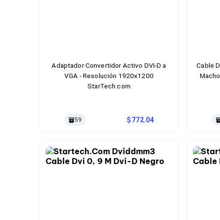
Cables SFP+
Cables Coaxiales
Accesorios para Cables
Jacks de Red
Conectores
Tapas y Cajas
Herramientas para Cables
Adaptador Convertidor Activo DVI-D a
Cable D
Pinzas Ponchadoras
VGA - Resolución 1920x1200
Macho 
Probadores de Cable
StarTech.com
Cortadoras de Cable
Protectores para Cables
Cables para Impresoras
Bobinas
772.04
59
Cableado Estructurado
Sujetadores de Cables
Cinchos
Adaptadores
Adaptadores PC
Adaptadores PC USB
Adaptadores PC Serial
Adaptadores PC SATA
Adaptadores PC IDE
Adaptadores PC Teclado