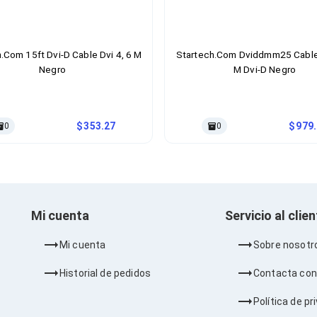
.Com 15ft Dvi-D Cable Dvi 4, 6 M
Startech.Com Dviddmm25 Cable 
Negro
M Dvi-D Negro
353.27
979
0
0
Mi cuenta
Servicio al clie
Mi cuenta
Sobre nosotr
Historial de pedidos
Contacta con
Política de pr