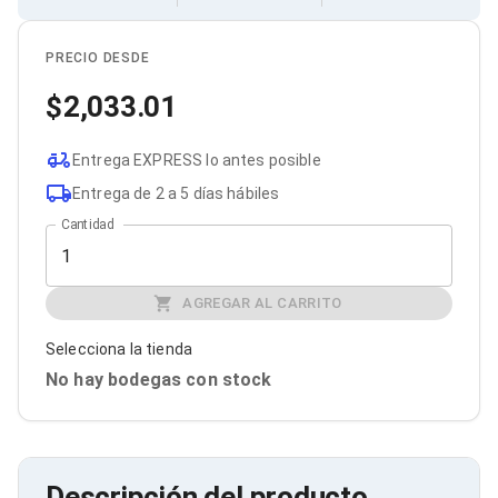
Cables SFP+
Cables Coaxiales
Accesorios para Cables
PRECIO DESDE
Jacks de Red
Conectores
2,033.01
Tapas y Cajas
Herramientas para Cables
Pinzas Ponchadoras
Entrega EXPRESS lo antes posible
Probadores de Cable
Entrega de 2 a 5 días hábiles
Cortadoras de Cable
Protectores para Cables
Cantidad
Cables para Impresoras
Bobinas
Cableado Estructurado
AGREGAR AL CARRITO
Sujetadores de Cables
Cinchos
Selecciona la tienda
Adaptadores
No hay bodegas con stock
Adaptadores PC
Adaptadores PC USB
Adaptadores PC Serial
Adaptadores PC SATA
Adaptadores PC IDE
Descripción del producto
Adaptadores PC Teclado