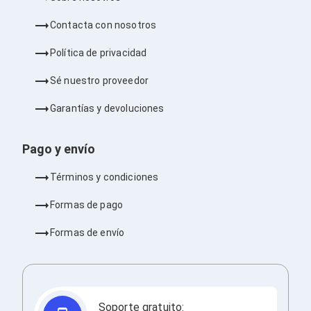
Ventiladores
Unidades de Disco
Contacta con nosotros
Quemadores de DVD
Desktop y Portátiles
Política de privacidad
Accesorios para Laptops
Cargadores
Sé nuestro proveedor
Docking Stations
Maletines
Garantías y devoluciones
Candados para Laptops
Filtros de privacidad
Bases para Laptops
Pago y envío
Mochilas para Laptops
Tablets
Términos y condiciones
Soportes para Celulares y Tablets
Fundas y Skins
Formas de pago
Lápices para Tablets
Tablets
Formas de envío
Webcams y Audio
Audífonos
Webcams
Accesorios para PC's
Bases para PC's
Soporte gratuito: