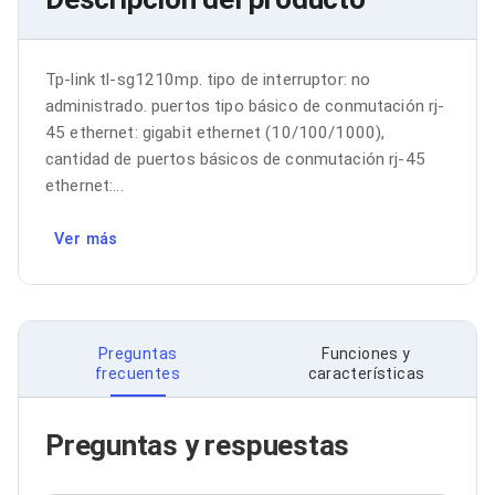
Bluetooth
Adaptadores Video
Adaptadores Video DisplayPort
Tp-link tl-sg1210mp. tipo de interruptor: no 
Divisores de Video
Adaptadores Video HDMI
administrado. puertos tipo básico de conmutación rj-
Extensores y Receptores de Vídeo
45 ethernet: gigabit ethernet (10/100/1000), 
Adaptadores Video DVI
cantidad de puertos básicos de conmutación rj-45 
Adaptadores Video VGA / HD15
ethernet:...
Repetidores USB
Adaptadores Audio
Adaptadores Audio AUX
Ver más
Adaptadores Audio USB
Dispositivos de Entrada
Mouse
Mousepads
Teclados
Preguntas
Funciones y
Teclados Numéricos
frecuentes
características
Controles de Juego para PC
Servidores
Accesorios para Servidores
Preguntas y respuestas
Racks y Gabinetes
Charolas para Racks y Gabinetes