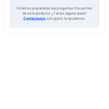
Cableado Estructurado para Servidores
Cables KVM
Estamos preparando las preguntas frecuentes
Fuentes de Poder
de este producto. ¿Tienes alguna duda?
Enfriamiento para Servidores
Contáctanos
, con gusto te ayudamos.
Soportes y Paneles
Sistemas Operativos para Servidores
Servidores
Soportes de Datos
Ultrium
Discos Duros / SSD / NAS
Accesorios para Discos Duros
Gabinetes de Discos Duros
Discos Duros Externos
Discos Duros para NAS
Discos Duros para Videovigilancia
Discos Duros para Servidores
Accesorios para SSD
Gabinetes para SSD
Almacenamiento MSA
Discos Duros Internos para PC
Discos Duros Internos para Laptop
Monitores
Monitores