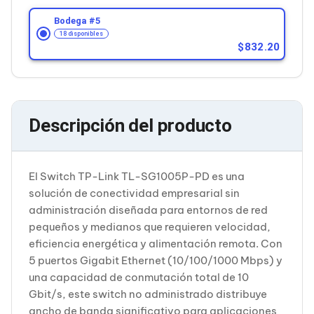
Cableado Estructurado para Servidores
Cables KVM
Bodega #
5
Fuentes de Poder
18 disponibles
Enfriamiento para Servidores
832.20
Soportes y Paneles
Sistemas Operativos para Servidores
Servidores
Soportes de Datos
Ultrium
Descripción del producto
Discos Duros / SSD / NAS
Accesorios para Discos Duros
Gabinetes de Discos Duros
Discos Duros Externos
El Switch TP-Link TL-SG1005P-PD es una
Discos Duros para NAS
solución de conectividad empresarial sin
Discos Duros para Videovigilancia
administración diseñada para entornos de red
Discos Duros para Servidores
pequeños y medianos que requieren velocidad,
Accesorios para SSD
Gabinetes para SSD
eficiencia energética y alimentación remota. Con
Almacenamiento MSA
5 puertos Gigabit Ethernet (10/100/1000 Mbps) y
Discos Duros Internos para PC
una capacidad de conmutación total de 10
Discos Duros Internos para Laptop
Gbit/s, este switch no administrado distribuye
Monitores
ancho de banda significativo para aplicaciones
Monitores