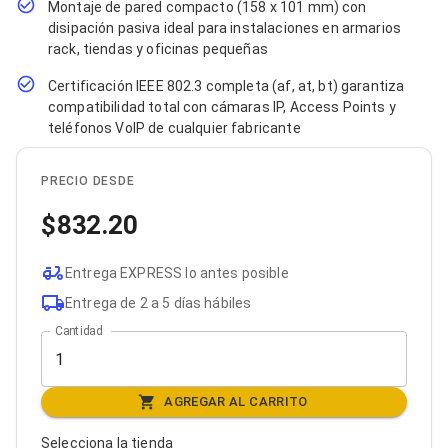
Montaje de pared compacto (158 x 101 mm) con
Bluetooth
disipación pasiva ideal para instalaciones en armarios
Adaptadores Video
rack, tiendas y oficinas pequeñas
Adaptadores Video DisplayPort
Divisores de Video
Certificación IEEE 802.3 completa (af, at, bt) garantiza
Adaptadores Video HDMI
compatibilidad total con cámaras IP, Access Points y
Extensores y Receptores de Vídeo
teléfonos VoIP de cualquier fabricante
Adaptadores Video DVI
Adaptadores Video VGA / HD15
Repetidores USB
PRECIO DESDE
Adaptadores Audio
Adaptadores Audio AUX
832.20
Adaptadores Audio USB
Dispositivos de Entrada
Mouse
Entrega EXPRESS lo antes posible
Mousepads
Entrega de 2 a 5 días hábiles
Teclados
Cantidad
Teclados Numéricos
Controles de Juego para PC
Servidores
Accesorios para Servidores
AGREGAR AL CARRITO
Racks y Gabinetes
Charolas para Racks y Gabinetes
Selecciona la tienda