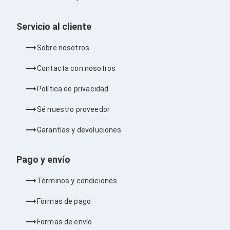
Barras de Sonido
Reproductores MP3 / MP4
Servicio al cliente
Sonido para Centros de Entretenimiento
Soportes
Home Theater
Sobre nosotros
Proyección
Proyectores
Contacta con nosotros
Accesorios Proyectores
Soportes de Proyectores
Política de privacidad
Presentadores
Maletines para Proyectores
Sé nuestro proveedor
Pantallas de Proyección
Pizarrones Interactivos
Garantías y devoluciones
Adaptadores de Red para Proyectores
TV y Pantallas
Pago y envío
Accesorios TV
Soportes para Pantallas
Términos y condiciones
Controles Remoto
Reproductores para Transmisión Multimedia
Formas de pago
Pantallas
Pantallas Comerciales
Formas de envío
Pantallas Interactivas