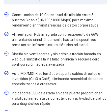
Cables SFP+
Cables Coaxiales
Accesorios para Cables
Jacks de Red
Conmutación de 10 Gbit/s total distribuida entre 5
Conectores
puertos Gigabit (10/100/1000 Mbps) para máximo
Tapas y Cajas
rendimiento en transferencias de datos corporativos
Herramientas para Cables
Alimentación PoE integrada con presupuesto de 66W
Pinzas Ponchadoras
Probadores de Cable
alimentando simultáneamente hasta 5 dispositivos
Cortadoras de Cable
remotos sin infraestructura eléctrica adicional
Protectores para Cables
Diseño sin ventiladores y sin administración basada en
Cables para Impresoras
web que simplifica la instalación inicial y requiere cero
Bobinas
Cableado Estructurado
configuración técnica avanzada
Sujetadores de Cables
Auto MDI/MDI-X automático soporta cables directos e
Cinchos
invertidos (Cat3 a Cat6) eliminando necesidad de cables
Adaptadores
especializados o crossover
Adaptadores PC
Adaptadores PC USB
Indicadores LED de estado en cada puerto proporcionan
Adaptadores PC Serial
visibilidad inmediata de conectividad y actividad de tráfico
Adaptadores PC SATA
para diagnóstico rápido
Adaptadores PC IDE
Adaptadores PC Teclado