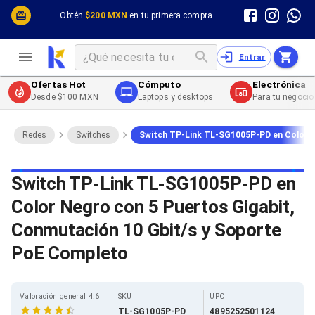
Cómputo y Hardware
Cómputo y Hardware
Obtén
$200 MXN
en tu primera compra.
Desktop y Portátiles
Cables
Electrónica de Consumo
Cables PC
Redes
Cables PC USB
Entrar
Impresión y Consumibles
Cables PC Serial
Celulares y Telefonía
Cables PC SATA / eSATA
Ofertas Hot
Cómputo
Electrónica
Energía
Cables PC SAS
Desde $100 MXN
Laptops y desktops
Para tu negocio
Cables PC VGA / HD15
Cables de Audio / Video
Cables de Audio / Video HDMI
Redes
Switches
Switch TP-Link TL-SG1005P-PD en Color N
Cables de Audio / Video AUX
Cables de Audio / Video DisplayPort
Cables de Audio / Video VGA
Switch TP-Link TL-SG1005P-PD en
Cables de Audio / Video RCA
Color Negro con 5 Puertos Gigabit,
Cables de Audio / Video Toslink
Cables de Audio / Video DVI
Conmutación 10 Gbit/s y Soporte
Cables de Energía
Cables de Poder (Interno)
PoE Completo
Cables de Poder (Externo)
Cables de Red
Cables Patch
Valoración general 4.6
SKU
UPC
Cables Fibra Óptica
TL-SG1005P-PD
4895252501124