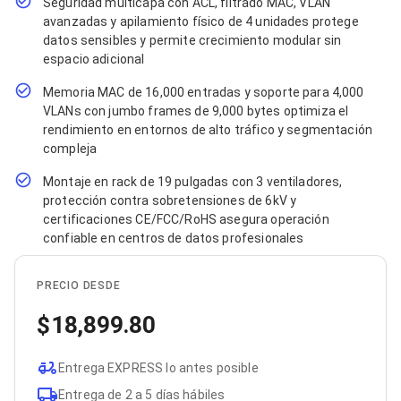
Seguridad multicapa con ACL, filtrado MAC, VLAN
Bluetooth
avanzadas y apilamiento físico de 4 unidades protege
Adaptadores Video
datos sensibles y permite crecimiento modular sin
Adaptadores Video DisplayPort
espacio adicional
Divisores de Video
Adaptadores Video HDMI
Memoria MAC de 16,000 entradas y soporte para 4,000
Extensores y Receptores de Vídeo
VLANs con jumbo frames de 9,000 bytes optimiza el
Adaptadores Video DVI
rendimiento en entornos de alto tráfico y segmentación
Adaptadores Video VGA / HD15
compleja
Repetidores USB
Adaptadores Audio
Montaje en rack de 19 pulgadas con 3 ventiladores,
Adaptadores Audio AUX
protección contra sobretensiones de 6kV y
Adaptadores Audio USB
certificaciones CE/FCC/RoHS asegura operación
Dispositivos de Entrada
confiable en centros de datos profesionales
Mouse
Mousepads
Teclados
PRECIO DESDE
Teclados Numéricos
Controles de Juego para PC
18,899.80
Servidores
Accesorios para Servidores
Entrega EXPRESS lo antes posible
Racks y Gabinetes
Charolas para Racks y Gabinetes
Entrega de 2 a 5 días hábiles