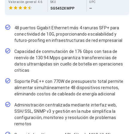
Cables SFP+
Valoración general 4.6
SKU
UPC
Cables Coaxiales
SG5452XMPP
—
Accesorios para Cables
Jacks de Red
Conectores
48 puertos Gigabit Ethernet más 4 ranuras SFP+ para
Tapas y Cajas
conectividad de 10G, proporcionando escalabilidad y
Herramientas para Cables
futuro-proofing en infraestructuras de red empresarial
Pinzas Ponchadoras
Probadores de Cable
Capacidad de conmutación de 176 Gbps con tasa de
Cortadoras de Cable
reenvío de 130.94 Mpps garantiza transferencias de
Protectores para Cables
datos ultrarrápidas sin cuello de botella en operaciones
Cables para Impresoras
críticas
Bobinas
Cableado Estructurado
Soporte PoE++ con 770W de presupuesto total permite
Sujetadores de Cables
alimentar simultáneamente 48 dispositivos remotos,
Cinchos
eliminando costos de cableado de energía adicional
Adaptadores
Adaptadores PC
Administración centralizada mediante interfaz web,
Adaptadores PC USB
SSH/SSL, SNMP v3 y gestión en la nube simplifica la
Adaptadores PC Serial
configuración, monitoreo y resolución de problemas
Adaptadores PC SATA
remotos
Adaptadores PC IDE
Adaptadores PC Teclado