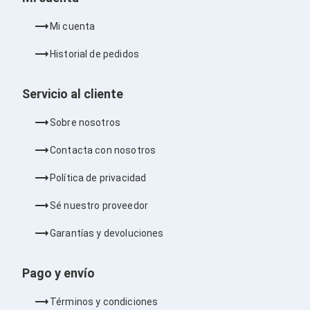
Barras de Sonido
Reproductores MP3 / MP4
Mi cuenta
Sonido para Centros de Entretenimiento
Soportes
Historial de pedidos
Home Theater
Proyección
Proyectores
Servicio al cliente
Accesorios Proyectores
Soportes de Proyectores
Sobre nosotros
Presentadores
Maletines para Proyectores
Contacta con nosotros
Pantallas de Proyección
Pizarrones Interactivos
Política de privacidad
Adaptadores de Red para Proyectores
TV y Pantallas
Sé nuestro proveedor
Accesorios TV
Soportes para Pantallas
Garantías y devoluciones
Controles Remoto
Reproductores para Transmisión Multimedia
Pantallas
Pago y envío
Pantallas Comerciales
Pantallas Interactivas
Términos y condiciones