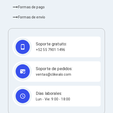
Consolas y Juegos
Xbox Series X|S
Formas de pago
Consolas Xbox Series X|S
Accesorios para Xbox Series X|S
Formas de envío
Nintendo Switch
Accesorios para Nintendo Switch
Consolas Nintendo Switch
Consolas Arcade
Playstation 4 (PS4)
Soporte gratuito:
Accesorios Playstation 4
+52 55 7901 1496
Gadgets
Smartwatch
Foto y Video
Accesorios Foto y Video
Soporte de pedidos:
Iluminación para Foto y Video
ventas@clikealo.com
Tripies
Selfie Sticks
Fundas y Estuches
Cámaras de video
Días laborales:
Cámaras Reflex
Lun - Vie: 9:00 - 18:00
GPS y Auto
Audio para Autos
Transmisores FM