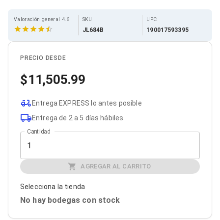
Cables SFP+
Cables Coaxiales
Accesorios para Cables
Valoración general 4.6
SKU
UPC
Jacks de Red
JL684B
190017593395
Conectores
Tapas y Cajas
PRECIO DESDE
Herramientas para Cables
Pinzas Ponchadoras
11,505.99
Probadores de Cable
Cortadoras de Cable
Protectores para Cables
Entrega EXPRESS lo antes posible
Cables para Impresoras
Entrega de 2 a 5 días hábiles
Bobinas
Cableado Estructurado
Cantidad
Sujetadores de Cables
Cinchos
Adaptadores
AGREGAR AL CARRITO
Adaptadores PC
Adaptadores PC USB
Adaptadores PC Serial
Selecciona la tienda
Adaptadores PC SATA
No hay bodegas con stock
Adaptadores PC IDE
Adaptadores PC Teclado