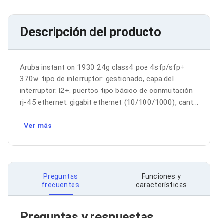
Bluetooth
Adaptadores Video
Adaptadores Video DisplayPort
Descripción del producto
Divisores de Video
Adaptadores Video HDMI
Extensores y Receptores de Vídeo
Adaptadores Video DVI
Aruba instant on 1930 24g class4 poe 4sfp/sfp+ 
Adaptadores Video VGA / HD15
370w. tipo de interruptor: gestionado, capa del 
Repetidores USB
interruptor: l2+. puertos tipo básico de conmutación 
Adaptadores Audio
rj-45 ethernet: gigabit ethernet (10/100/1000), cant...
Adaptadores Audio AUX
Adaptadores Audio USB
Dispositivos de Entrada
Ver más
Mouse
Mousepads
Teclados
Teclados Numéricos
Controles de Juego para PC
Preguntas
Funciones y
Servidores
frecuentes
características
Accesorios para Servidores
Racks y Gabinetes
Charolas para Racks y Gabinetes
Preguntas y respuestas