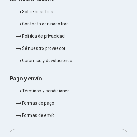
Ventiladores
Unidades de Disco
Sobre nosotros
Quemadores de DVD
Desktop y Portátiles
Contacta con nosotros
Accesorios para Laptops
Cargadores
Política de privacidad
Docking Stations
Maletines
Sé nuestro proveedor
Candados para Laptops
Filtros de privacidad
Garantías y devoluciones
Bases para Laptops
Mochilas para Laptops
Tablets
Pago y envío
Soportes para Celulares y Tablets
Fundas y Skins
Términos y condiciones
Lápices para Tablets
Tablets
Formas de pago
Webcams y Audio
Audífonos
Formas de envío
Webcams
Accesorios para PC's
Bases para PC's