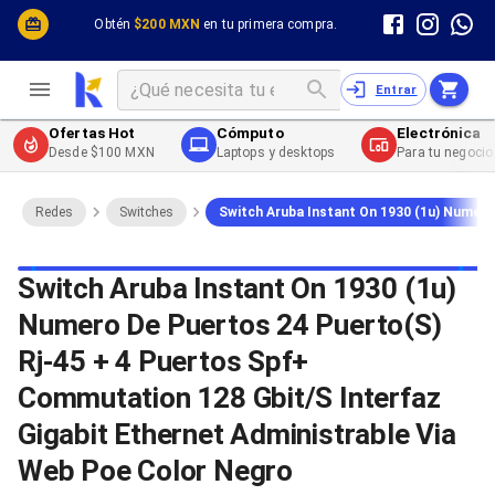
Cómputo y Hardware
Cómputo y Hardware
Obtén
$200 MXN
en tu primera compra.
Desktop y Portátiles
Cables
Electrónica de Consumo
Cables PC
Redes
Cables PC USB
Entrar
Impresión y Consumibles
Cables PC Serial
Celulares y Telefonía
Cables PC SATA / eSATA
Ofertas Hot
Cómputo
Electrónica
Energía
Cables PC SAS
Desde $100 MXN
Laptops y desktops
Para tu negocio
Cables PC VGA / HD15
Cables de Audio / Video
Cables de Audio / Video HDMI
Redes
Switches
Switch Aruba Instant On 1930 (1u) Numero
Cables de Audio / Video AUX
Cables de Audio / Video DisplayPort
Cables de Audio / Video VGA
Switch Aruba Instant On 1930 (1u)
Cables de Audio / Video RCA
Numero De Puertos 24 Puerto(S)
Cables de Audio / Video Toslink
Cables de Audio / Video DVI
Rj-45 + 4 Puertos Spf+
Cables de Energía
Cables de Poder (Interno)
Commutation 128 Gbit/S Interfaz
Cables de Poder (Externo)
Gigabit Ethernet Administrable Via
Cables de Red
Cables Patch
Web Poe Color Negro
Cables Fibra Óptica