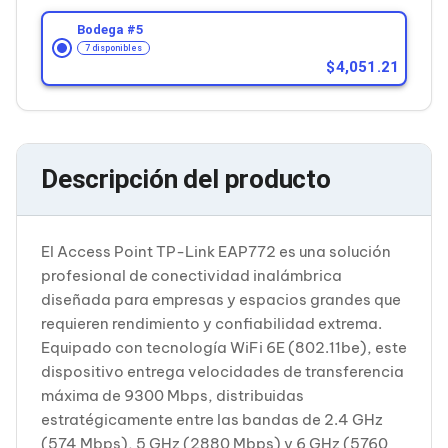
Cableado Estructurado para Servidores
Cables KVM
Bodega #
5
Fuentes de Poder
7 disponibles
Enfriamiento para Servidores
4,051.21
Soportes y Paneles
Sistemas Operativos para Servidores
Servidores
Soportes de Datos
Ultrium
Descripción del producto
Discos Duros / SSD / NAS
Accesorios para Discos Duros
Gabinetes de Discos Duros
Discos Duros Externos
El Access Point TP-Link EAP772 es una solución
Discos Duros para NAS
profesional de conectividad inalámbrica
Discos Duros para Videovigilancia
diseñada para empresas y espacios grandes que
Discos Duros para Servidores
requieren rendimiento y confiabilidad extrema.
Accesorios para SSD
Gabinetes para SSD
Equipado con tecnología WiFi 6E (802.11be), este
Almacenamiento MSA
dispositivo entrega velocidades de transferencia
Discos Duros Internos para PC
máxima de 9300 Mbps, distribuidas
Discos Duros Internos para Laptop
estratégicamente entre las bandas de 2.4 GHz
Monitores
(574 Mbps), 5 GHz (2880 Mbps) y 6 GHz (5760
Monitores