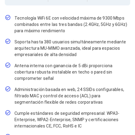
Cables SFP+
Cables Coaxiales
Accesorios para Cables
Jacks de Red
Tecnología WiFi 6E con velocidad máxima de 9300 Mbps
Conectores
combinados entre las tres bandas (2.4GHz, 5GHz y 6GHz)
Tapas y Cajas
para máximo rendimiento
Herramientas para Cables
Soporta hasta 380 usuarios simultáneamente mediante
Pinzas Ponchadoras
Probadores de Cable
arquitectura MU-MIMO avanzada, ideal para espacios
Cortadoras de Cable
empresariales de alta densidad
Protectores para Cables
Antena interna con ganancia de 5 dBi proporciona
Cables para Impresoras
cobertura robusta instalable en techo o pared sin
Bobinas
Cableado Estructurado
comprometer señal
Sujetadores de Cables
Administración basada en web, 24 SSIDs configurables,
Cinchos
filtrado MAC y control de acceso (ACL) para
Adaptadores
segmentación flexible de redes corporativas
Adaptadores PC
Adaptadores PC USB
Cumple estándares de seguridad empresarial: WPA3-
Adaptadores PC Serial
Enterprise, WPA2-Enterprise, SNMP y certificaciones
Adaptadores PC SATA
internacionales CE, FCC, RoHS e IC
Adaptadores PC IDE
Adaptadores PC Teclado