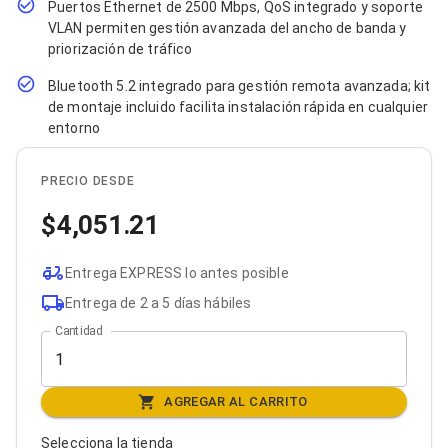
Puertos Ethernet de 2500 Mbps, QoS integrado y soporte
Bluetooth
VLAN permiten gestión avanzada del ancho de banda y
Adaptadores Video
priorización de tráfico
Adaptadores Video DisplayPort
Divisores de Video
Bluetooth 5.2 integrado para gestión remota avanzada; kit
Adaptadores Video HDMI
de montaje incluido facilita instalación rápida en cualquier
Extensores y Receptores de Vídeo
entorno
Adaptadores Video DVI
Adaptadores Video VGA / HD15
Repetidores USB
PRECIO DESDE
Adaptadores Audio
Adaptadores Audio AUX
4,051.21
Adaptadores Audio USB
Dispositivos de Entrada
Mouse
Entrega EXPRESS lo antes posible
Mousepads
Entrega de 2 a 5 días hábiles
Teclados
Cantidad
Teclados Numéricos
Controles de Juego para PC
Servidores
Accesorios para Servidores
AGREGAR AL CARRITO
Racks y Gabinetes
Charolas para Racks y Gabinetes
Selecciona la tienda