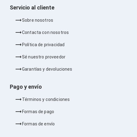
Barras de Sonido
Servicio al cliente
Reproductores MP3 / MP4
Sonido para Centros de Entretenimiento
Sobre nosotros
Soportes
Home Theater
Contacta con nosotros
Proyección
Proyectores
Política de privacidad
Accesorios Proyectores
Soportes de Proyectores
Sé nuestro proveedor
Presentadores
Maletines para Proyectores
Garantías y devoluciones
Pantallas de Proyección
Pizarrones Interactivos
Adaptadores de Red para Proyectores
Pago y envío
TV y Pantallas
Accesorios TV
Términos y condiciones
Soportes para Pantallas
Controles Remoto
Formas de pago
Reproductores para Transmisión Multimedia
Pantallas
Formas de envío
Pantallas Comerciales
Pantallas Interactivas