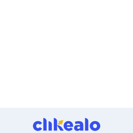
Cableado Estructurado para Servidores
Cables KVM
Fuentes de Poder
Enfriamiento para Servidores
Soportes y Paneles
Sistemas Operativos para Servidores
Servidores
Soportes de Datos
Ultrium
Discos Duros / SSD / NAS
Accesorios para Discos Duros
Gabinetes de Discos Duros
Discos Duros Externos
Discos Duros para NAS
Discos Duros para Videovigilancia
Discos Duros para Servidores
Accesorios para SSD
Gabinetes para SSD
Almacenamiento MSA
Discos Duros Internos para PC
Discos Duros Internos para Laptop
Monitores
Monitores