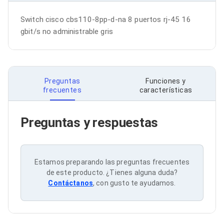
Bluetooth
Adaptadores Video
Switch cisco cbs110-8pp-d-na 8 puertos rj-45 16 
Adaptadores Video DisplayPort
gbit/s no administrable gris
Divisores de Video
Adaptadores Video HDMI
Extensores y Receptores de Vídeo
Adaptadores Video DVI
Adaptadores Video VGA / HD15
Preguntas
Funciones y
Repetidores USB
frecuentes
características
Adaptadores Audio
Adaptadores Audio AUX
Adaptadores Audio USB
Preguntas y respuestas
Dispositivos de Entrada
Mouse
Mousepads
Teclados
Estamos preparando las preguntas frecuentes
Teclados Numéricos
de este producto. ¿Tienes alguna duda?
Controles de Juego para PC
Contáctanos
, con gusto te ayudamos.
Servidores
Accesorios para Servidores
Racks y Gabinetes
Charolas para Racks y Gabinetes