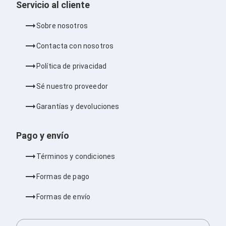
Servicio al cliente
Barras de Sonido
Reproductores MP3 / MP4
Sobre nosotros
Sonido para Centros de Entretenimiento
Soportes
Contacta con nosotros
Home Theater
Proyección
Política de privacidad
Proyectores
Accesorios Proyectores
Sé nuestro proveedor
Soportes de Proyectores
Presentadores
Garantías y devoluciones
Maletines para Proyectores
Pantallas de Proyección
Pizarrones Interactivos
Pago y envío
Adaptadores de Red para Proyectores
TV y Pantallas
Términos y condiciones
Accesorios TV
Soportes para Pantallas
Formas de pago
Controles Remoto
Reproductores para Transmisión Multimedia
Formas de envío
Pantallas
Pantallas Comerciales
Pantallas Interactivas