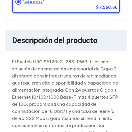
Cableado Estructurado para Servidores
2 disponibles
Cables KVM
7,560.60
Fuentes de Poder
Enfriamiento para Servidores
Soportes y Paneles
Sistemas Operativos para Servidores
Servidores
Descripción del producto
Soportes de Datos
Ultrium
Discos Duros / SSD / NAS
Accesorios para Discos Duros
El Switch H3C S5120v3-28S-PWR-LI es una
Gabinetes de Discos Duros
solución de conmutación empresarial de Capa 3
Discos Duros Externos
diseñada para infraestructuras de red medianas
Discos Duros para NAS
que requieren alta disponibilidad y capacidad de
Discos Duros para Videovigilancia
Discos Duros para Servidores
alimentación integrada. Con 24 puertos Gigabit
Accesorios para SSD
Ethernet 10/100/1000 Base-T más 4 puertos SFP
Gabinetes para SSD
de 10G, proporciona una capacidad de
Almacenamiento MSA
conmutación de 16 Gbit/s y una tasa de reenvío
Discos Duros Internos para PC
de 95,232 Mpps, garantizando un rendimiento
Discos Duros Internos para Laptop
Monitores
consistente en entornos de producción. Su
Monitores