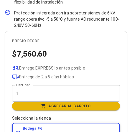
flexibilidad de instalación
Bluetooth
Adaptadores Video
Protección integrada contra sobretensiones de 6 kV,
Adaptadores Video DisplayPort
rango operativo -5 a 50°C y fuente AC redundante 100-
Divisores de Video
240V 50/60Hz
Adaptadores Video HDMI
Extensores y Receptores de Vídeo
Adaptadores Video DVI
PRECIO DESDE
Adaptadores Video VGA / HD15
Repetidores USB
7,560.60
Adaptadores Audio
Adaptadores Audio AUX
Entrega EXPRESS lo antes posible
Adaptadores Audio USB
Dispositivos de Entrada
Entrega de 2 a 5 días hábiles
Mouse
Cantidad
Mousepads
Teclados
Teclados Numéricos
Controles de Juego para PC
AGREGAR AL CARRITO
Servidores
Accesorios para Servidores
Selecciona la tienda
Racks y Gabinetes
Charolas para Racks y Gabinetes
Bodega #
6