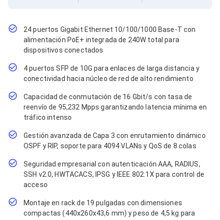
Cables SFP+
Cables Coaxiales
Accesorios para Cables
Jacks de Red
24 puertos Gigabit Ethernet 10/100/1000 Base-T con
Conectores
alimentación PoE+ integrada de 240W total para
Tapas y Cajas
dispositivos conectados
Herramientas para Cables
4 puertos SFP de 10G para enlaces de larga distancia y
Pinzas Ponchadoras
Probadores de Cable
conectividad hacia núcleo de red de alto rendimiento
Cortadoras de Cable
Capacidad de conmutación de 16 Gbit/s con tasa de
Protectores para Cables
reenvío de 95,232 Mpps garantizando latencia mínima en
Cables para Impresoras
tráfico intenso
Bobinas
Cableado Estructurado
Gestión avanzada de Capa 3 con enrutamiento dinámico
Sujetadores de Cables
OSPF y RIP, soporte para 4094 VLANs y QoS de 8 colas
Cinchos
Adaptadores
Seguridad empresarial con autenticación AAA, RADIUS,
Adaptadores PC
SSH v2.0, HWTACACS, IPSG y IEEE 802.1X para control de
Adaptadores PC USB
acceso
Adaptadores PC Serial
Adaptadores PC SATA
Montaje en rack de 19 pulgadas con dimensiones
Adaptadores PC IDE
compactas (440x260x43,6 mm) y peso de 4,5 kg para
Adaptadores PC Teclado