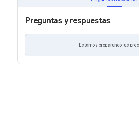
Bluetooth
Adaptadores Video
Adaptadores Video DisplayPort
Preguntas y respuestas
Divisores de Video
Adaptadores Video HDMI
Extensores y Receptores de Vídeo
Adaptadores Video DVI
Estamos preparando las preg
Adaptadores Video VGA / HD15
Repetidores USB
Adaptadores Audio
Adaptadores Audio AUX
Adaptadores Audio USB
Dispositivos de Entrada
Mouse
Mousepads
Teclados
Teclados Numéricos
Controles de Juego para PC
Servidores
Accesorios para Servidores
Racks y Gabinetes
Charolas para Racks y Gabinetes