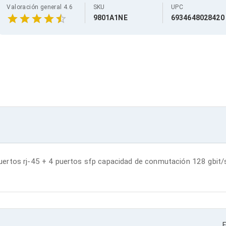
Valoración general 4.6
SKU
UPC
9801A1NE
6934648028420
ertos rj-45 + 4 puertos sfp capacidad de conmutación 128 gbit/s
F