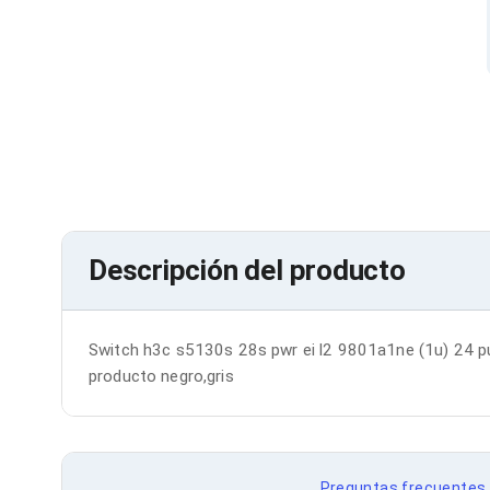
Cables SFP+
Cables Coaxiales
Accesorios para Cables
Jacks de Red
Conectores
Tapas y Cajas
Herramientas para Cables
Pinzas Ponchadoras
Probadores de Cable
Cortadoras de Cable
Protectores para Cables
Cables para Impresoras
Descripción del producto
Bobinas
Cableado Estructurado
Sujetadores de Cables
Cinchos
Switch h3c s5130s 28s pwr ei l2 9801a1ne (1u) 24 pu
Adaptadores
Adaptadores PC
producto negro,gris
Adaptadores PC USB
Adaptadores PC Serial
Adaptadores PC SATA
Adaptadores PC IDE
Adaptadores PC Teclado
Preguntas frecuentes