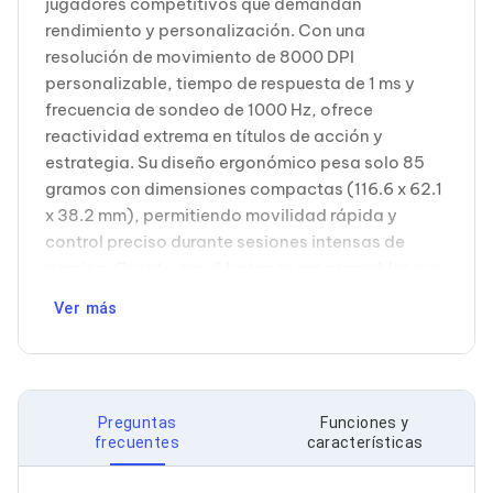
jugadores competitivos que demandan
Cableado Estructurado para Servidores
Cables KVM
rendimiento y personalización. Con una
Fuentes de Poder
resolución de movimiento de 8000 DPI
Enfriamiento para Servidores
personalizable, tiempo de respuesta de 1 ms y
Soportes y Paneles
frecuencia de sondeo de 1000 Hz, ofrece
Sistemas Operativos para Servidores
reactividad extrema en títulos de acción y
Servidores
Soportes de Datos
estrategia. Su diseño ergonómico pesa solo 85
Ultrium
gramos con dimensiones compactas (116.6 x 62.1
Discos Duros / SSD / NAS
x 38.2 mm), permitiendo movilidad rápida y
Accesorios para Discos Duros
control preciso durante sesiones intensas de
Gabinetes de Discos Duros
gaming. Cuenta con 6 botones programables que
Discos Duros Externos
Discos Duros para NAS
se adaptan a tu estilo de juego, incluyendo
Ver más
Discos Duros para Videovigilancia
funciones de navegación trasera/delantera e
Discos Duros para Servidores
interruptor DPI para cambios instantáneos de
Accesorios para SSD
sensibilidad. La iluminación RGB Lightsync
Gabinetes para SSD
permite sincronización de colores
Almacenamiento MSA
Discos Duros Internos para PC
Preguntas
Funciones y
personalizables (rojo, verde, azul) para una
frecuentes
características
Discos Duros Internos para Laptop
experiencia inmersiva. Conectado vía cable
Monitores
USB-A de 2.1 metros, el G203 proporciona
Monitores