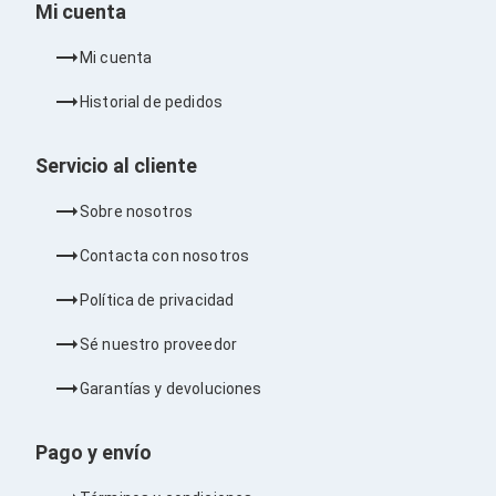
Kits de Herramientas
Mi cuenta
Candados para PC's
Protectores para PC's
Mi cuenta
Limpiadores para Electrónicos
Lentes para Computadora
Historial de pedidos
Laptops
PC's de Escritorio
Workstations
Servicio al cliente
All in One
Mini PC's
Sobre nosotros
Barebones
Electrónica de Consumo
Contacta con nosotros
Audio
Accesorios de Audio
Política de privacidad
Micrófonos
Estuches y Cajas
Sé nuestro proveedor
Bases para Audífonos
Accesorios para Micrófonos
Garantías y devoluciones
Audífonos Intrauriculares
Bocinas
Bocinas y Bafles
Pago y envío
Bocinas Portátiles
Bocinas para Computadora