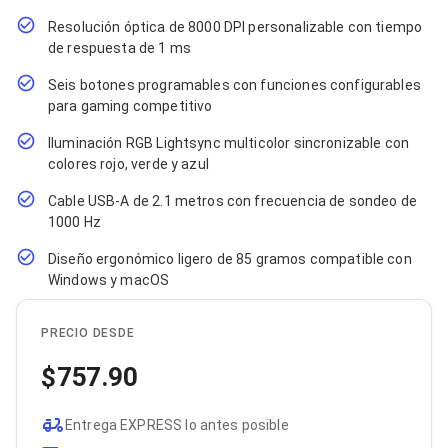
Cables SFP+
Cables Coaxiales
Resolución óptica de 8000 DPI personalizable con tiempo
Accesorios para Cables
de respuesta de 1 ms
Jacks de Red
Conectores
Seis botones programables con funciones configurables
Tapas y Cajas
para gaming competitivo
Herramientas para Cables
Pinzas Ponchadoras
Iluminación RGB Lightsync multicolor sincronizable con
Probadores de Cable
colores rojo, verde y azul
Cortadoras de Cable
Protectores para Cables
Cable USB-A de 2.1 metros con frecuencia de sondeo de
Cables para Impresoras
1000 Hz
Bobinas
Diseño ergonómico ligero de 85 gramos compatible con
Cableado Estructurado
Sujetadores de Cables
Windows y macOS
Cinchos
Adaptadores
PRECIO DESDE
Adaptadores PC
Adaptadores PC USB
757.90
Adaptadores PC Serial
Adaptadores PC SATA
Adaptadores PC IDE
Entrega EXPRESS lo antes posible
Adaptadores PC Teclado