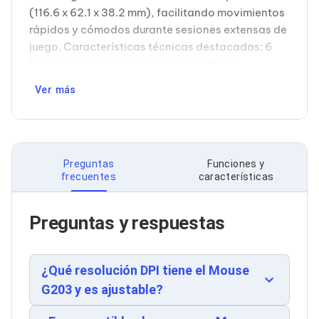
Soportes para Monitores
(116.6 x 62.1 x 38.2 mm), facilitando movimientos
Monitores Portátiles
rápidos y cómodos durante sesiones extensas de
Filtros de Privacidad para Monitores
juego. Características técnicas destacadas: 6
Accesorios para Estaciones de Trabajo
botones completamente programables
Estaciones de Trabajo
permitiendo personalizar controles según
Memorias RAM y Flash
Ver más
Memorias RAM para PC
preferencias de juego, iluminación RGB Lightsync
Memorias RAM para Servidores
sincronizable con otros dispositivos Logitech,
Memorias RAM para Laptop
cable de 2.1 metros de longitud para mayor
Memorias USB
libertad de movimiento, y conectividad USB-A
Lectores de Memoria
Preguntas
Funciones y
estándar. La tecnología de detección óptica
Memorias Flash
frecuentes
características
Componentes
garantiza precisión sin desviaciones, mientras
Tarjetas de Expansión
que los botones presionados ofrecen durabilidad
Tarjetas PCI Express
comprobada para sesiones intensivas.
Preguntas y respuestas
Tarjetas de Sonido
Compatibilidad extendida: Funciona
Tarjetas PCI
perfectamente con Windows 7, 8, 8.1, 10, macOS
Procesadores
Procesadores para PC
(desde 10.10 Yosemite hasta 10.15 Catalina) y
¿Qué resolución DPI tiene el Mouse
Enfriamiento y Ventilación
sistemas Chrome. Certificado con estándares
G203 y es ajustable?
Disipadores para CPU
RoHS y KC, asegurando calidad y seguridad.
Pasta Térmica