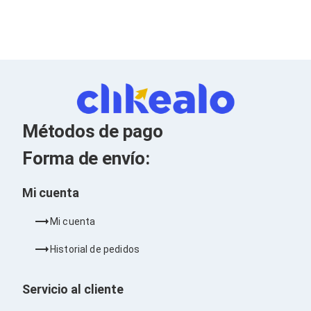
Kits de Herramientas
Candados para PC's
Protectores para PC's
Limpiadores para Electrónicos
Lentes para Computadora
Laptops
PC's de Escritorio
Workstations
All in One
Mini PC's
Métodos de pago
Barebones
Electrónica de Consumo
Forma de envío:
Audio
Accesorios de Audio
Mi cuenta
Micrófonos
Estuches y Cajas
Mi cuenta
Bases para Audífonos
Accesorios para Micrófonos
Historial de pedidos
Audífonos Intrauriculares
Bocinas
Bocinas y Bafles
Servicio al cliente
Bocinas Portátiles
Bocinas para Computadora