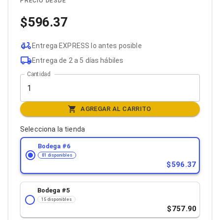
PRECIO DESDE
Bluetooth
Adaptadores Video
596.37
Adaptadores Video DisplayPort
Divisores de Video
Adaptadores Video HDMI
Entrega EXPRESS lo antes posible
Extensores y Receptores de Vídeo
Entrega de 2 a 5 días hábiles
Adaptadores Video DVI
Cantidad
Adaptadores Video VGA / HD15
Repetidores USB
Adaptadores Audio
Adaptadores Audio AUX
AGREGAR AL CARRITO
Adaptadores Audio USB
Dispositivos de Entrada
Selecciona la tienda
Mouse
Mousepads
Bodega #
6
Teclados
81 disponibles
Teclados Numéricos
596.37
Controles de Juego para PC
Servidores
Bodega #
5
Accesorios para Servidores
15 disponibles
Racks y Gabinetes
757.90
Charolas para Racks y Gabinetes