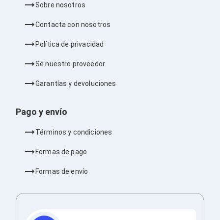
Sobre nosotros
Barras de Sonido
Reproductores MP3 / MP4
Contacta con nosotros
Sonido para Centros de Entretenimiento
Soportes
Política de privacidad
Home Theater
Proyección
Sé nuestro proveedor
Proyectores
Accesorios Proyectores
Garantías y devoluciones
Soportes de Proyectores
Presentadores
Maletines para Proyectores
Pago y envío
Pantallas de Proyección
Pizarrones Interactivos
Términos y condiciones
Adaptadores de Red para Proyectores
TV y Pantallas
Formas de pago
Accesorios TV
Soportes para Pantallas
Formas de envío
Controles Remoto
Reproductores para Transmisión Multimedia
Pantallas
Pantallas Comerciales
Pantallas Interactivas