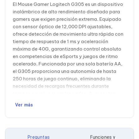
Cableado Estructurado para Servidores
El Mouse Gamer Logitech G305 es un dispositivo
Cables KVM
inalámbrico de alto rendimiento diseñado para
Fuentes de Poder
gamers que exigen precisión extrema. Equipado
Enfriamiento para Servidores
Soportes y Paneles
con sensor óptico de 12,000 DPI ajustables,
Sistemas Operativos para Servidores
ofrece detección de movimiento ultra rápida con
Servidores
tiempo de respuesta de 1 ms y aceleración
Soportes de Datos
máxima de 40G, garantizando control absoluto
Ultrium
en competencias de eSports y juegos de ritmo
Discos Duros / SSD / NAS
Accesorios para Discos Duros
acelerado. Funcionada por una sola batería AA,
Gabinetes de Discos Duros
el G305 proporciona una autonomía de hasta
Discos Duros Externos
250 horas de juego continuo, eliminando la
Discos Duros para NAS
necesidad de recargas frecuentes durante
Discos Duros para Videovigilancia
torneos o sesiones prolongadas. Su receptor
Discos Duros para Servidores
Accesorios para SSD
inalámbrico Nano USB se conecta de forma
Ver más
Gabinetes para SSD
inmediata, ofreciendo una conexión RF
Almacenamiento MSA
Inalámbrica confiable sin latencia perceptible.
Discos Duros Internos para PC
Diseñado ergonómicamente para mano derecha,
Discos Duros Internos para Laptop
cuenta con 6 botones programables y rueda de
Monitores
Preguntas
Funciones y
Monitores
desplazamiento sensible, permitiendo