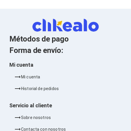
Kits de Herramientas
Candados para PC's
Protectores para PC's
Limpiadores para Electrónicos
Lentes para Computadora
Laptops
PC's de Escritorio
Métodos de pago
Workstations
All in One
Forma de envío:
Mini PC's
Barebones
Mi cuenta
Electrónica de Consumo
Audio
Accesorios de Audio
Mi cuenta
Micrófonos
Estuches y Cajas
Historial de pedidos
Bases para Audífonos
Accesorios para Micrófonos
Servicio al cliente
Audífonos Intrauriculares
Bocinas
Bocinas y Bafles
Sobre nosotros
Bocinas Portátiles
Bocinas para Computadora
Contacta con nosotros