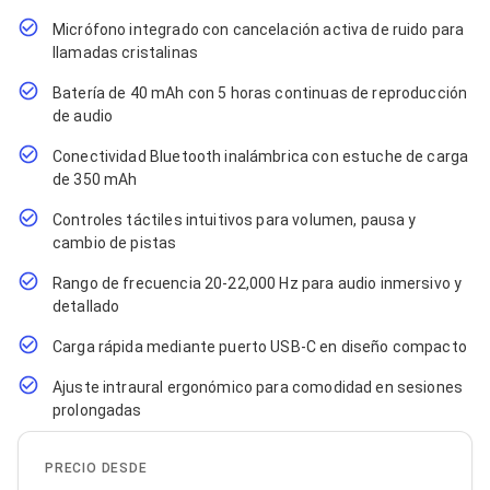
Cables SFP+
Cables Coaxiales
Micrófono integrado con cancelación activa de ruido para
Accesorios para Cables
llamadas cristalinas
Jacks de Red
Conectores
Batería de 40 mAh con 5 horas continuas de reproducción
Tapas y Cajas
de audio
Herramientas para Cables
Pinzas Ponchadoras
Conectividad Bluetooth inalámbrica con estuche de carga
Probadores de Cable
de 350 mAh
Cortadoras de Cable
Protectores para Cables
Controles táctiles intuitivos para volumen, pausa y
Cables para Impresoras
cambio de pistas
Bobinas
Rango de frecuencia 20-22,000 Hz para audio inmersivo y
Cableado Estructurado
Sujetadores de Cables
detallado
Cinchos
Carga rápida mediante puerto USB-C en diseño compacto
Adaptadores
Adaptadores PC
Ajuste intraural ergonómico para comodidad en sesiones
Adaptadores PC USB
prolongadas
Adaptadores PC Serial
Adaptadores PC SATA
Adaptadores PC IDE
PRECIO DESDE
Adaptadores PC Teclado