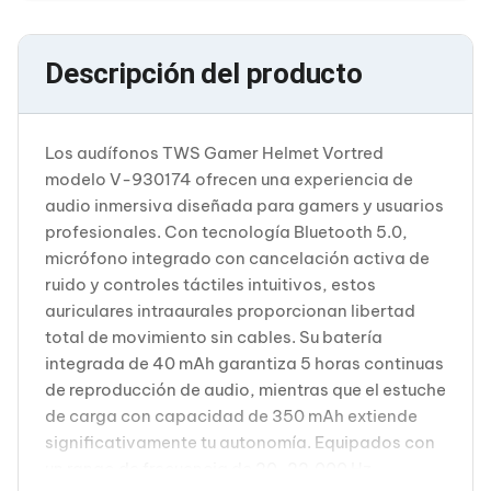
Cableado Estructurado para Servidores
Cables KVM
Fuentes de Poder
Descripción del producto
Enfriamiento para Servidores
Soportes y Paneles
Sistemas Operativos para Servidores
Servidores
Los audífonos TWS Gamer Helmet Vortred
Soportes de Datos
modelo V-930174 ofrecen una experiencia de
Ultrium
Discos Duros / SSD / NAS
audio inmersiva diseñada para gamers y usuarios
Accesorios para Discos Duros
profesionales. Con tecnología Bluetooth 5.0,
Gabinetes de Discos Duros
micrófono integrado con cancelación activa de
Discos Duros Externos
ruido y controles táctiles intuitivos, estos
Discos Duros para NAS
auriculares intraaurales proporcionan libertad
Discos Duros para Videovigilancia
Discos Duros para Servidores
total de movimiento sin cables. Su batería
Accesorios para SSD
integrada de 40 mAh garantiza 5 horas continuas
Gabinetes para SSD
de reproducción de audio, mientras que el estuche
Almacenamiento MSA
de carga con capacidad de 350 mAh extiende
Discos Duros Internos para PC
significativamente tu autonomía. Equipados con
Discos Duros Internos para Laptop
Monitores
un rango de frecuencia de 20-22,000 Hz,
Monitores