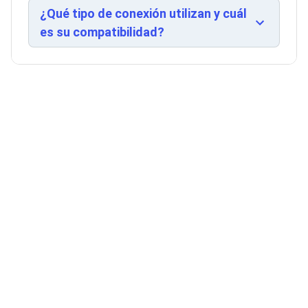
Ventiladores
¿Qué tipo de conexión utilizan y cuál
Unidades de Disco
es su compatibilidad?
Quemadores de DVD
Desktop y Portátiles
Accesorios para Laptops
Cargadores
Docking Stations
Maletines
Candados para Laptops
Filtros de privacidad
Bases para Laptops
Mochilas para Laptops
Tablets
Soportes para Celulares y Tablets
Fundas y Skins
Lápices para Tablets
Tablets
Webcams y Audio
Audífonos
Webcams
Accesorios para PC's
Bases para PC's