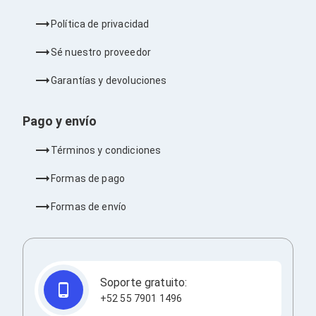
Barras de Sonido
Reproductores MP3 / MP4
Política de privacidad
Sonido para Centros de Entretenimiento
Soportes
Sé nuestro proveedor
Home Theater
Proyección
Garantías y devoluciones
Proyectores
Accesorios Proyectores
Pago y envío
Soportes de Proyectores
Presentadores
Maletines para Proyectores
Términos y condiciones
Pantallas de Proyección
Pizarrones Interactivos
Formas de pago
Adaptadores de Red para Proyectores
TV y Pantallas
Formas de envío
Accesorios TV
Soportes para Pantallas
Controles Remoto
Reproductores para Transmisión Multimedia
Pantallas
Soporte gratuito:
Pantallas Comerciales
+52 55 7901 1496
Pantallas Interactivas