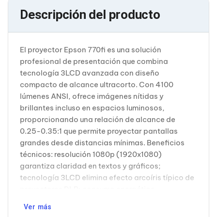
Cableado Estructurado para Servidores
Descripción del producto
Cables KVM
Fuentes de Poder
Enfriamiento para Servidores
Soportes y Paneles
El proyector Epson 770fi es una solución
Sistemas Operativos para Servidores
Servidores
profesional de presentación que combina
Soportes de Datos
tecnología 3LCD avanzada con diseño
Ultrium
compacto de alcance ultracorto. Con 4100
Discos Duros / SSD / NAS
lúmenes ANSI, ofrece imágenes nítidas y
Accesorios para Discos Duros
brillantes incluso en espacios luminosos,
Gabinetes de Discos Duros
Discos Duros Externos
proporcionando una relación de alcance de
Discos Duros para NAS
0.25-0.35:1 que permite proyectar pantallas
Discos Duros para Videovigilancia
grandes desde distancias mínimas. Beneficios
Discos Duros para Servidores
técnicos: resolución 1080p (1920x1080)
Accesorios para SSD
garantiza claridad en textos y gráficos;
Gabinetes para SSD
Almacenamiento MSA
tecnología 3LCD elimina efecto arcoíris típico de
Discos Duros Internos para PC
proyectores DLP; consumo energético
Discos Duros Internos para Laptop
optimizado de 277W en operación normal; nivel
Monitores
Ver más
de ruido de solo 27dB en modo económico para
Monitores