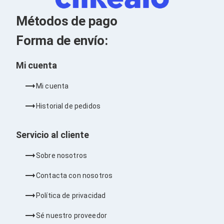
Kits de Herramientas
Candados para PC's
Métodos de pago
Protectores para PC's
Limpiadores para Electrónicos
Forma de envío:
Lentes para Computadora
Laptops
PC's de Escritorio
Mi cuenta
Workstations
All in One
Mi cuenta
Mini PC's
Barebones
Historial de pedidos
Electrónica de Consumo
Audio
Accesorios de Audio
Servicio al cliente
Micrófonos
Estuches y Cajas
Sobre nosotros
Bases para Audífonos
Accesorios para Micrófonos
Contacta con nosotros
Audífonos Intrauriculares
Bocinas
Política de privacidad
Bocinas y Bafles
Bocinas Portátiles
Sé nuestro proveedor
Bocinas para Computadora