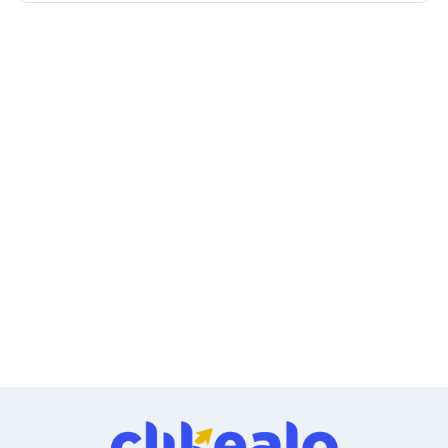
Ventiladores
Unidades de Disco
Quemadores de DVD
Desktop y Portátiles
Accesorios para Laptops
Cargadores
Docking Stations
Maletines
Candados para Laptops
Filtros de privacidad
Bases para Laptops
Mochilas para Laptops
Tablets
Soportes para Celulares y Tablets
Fundas y Skins
Lápices para Tablets
Tablets
Webcams y Audio
Audífonos
Webcams
Accesorios para PC's
Bases para PC's