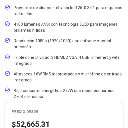
Cables SFP+
Cables Coaxiales
Proyector de alcance ultracorto 0.25-0.35:1 para espacios
Accesorios para Cables
reducidos
Jacks de Red
Conectores
4100 lúmenes ANSI con tecnología 3LCD para imágenes
Tapas y Cajas
brillantes nítidas
Herramientas para Cables
Pinzas Ponchadoras
Resolución 1080p (1920x1080) con enfoque manual
Probadores de Cable
precisión
Cortadoras de Cable
Protectores para Cables
Triple conectividad: 3 HDMI, 2 VGA, 4 USB, Ethernet y wifi
Cables para Impresoras
integrado
Bobinas
Altavoces 16W RMS incorporados y micrófono de entrada
Cableado Estructurado
Sujetadores de Cables
integrado
Cinchos
Bajo consumo energético 277W con modo económico
Adaptadores
27dB silencioso
Adaptadores PC
Adaptadores PC USB
Adaptadores PC Serial
PRECIO DESDE
Adaptadores PC SATA
Adaptadores PC IDE
52,665.31
Adaptadores PC Teclado