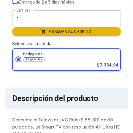
Entrega de 2 a 5 días hábiles
Bluetooth
Adaptadores Video
Cantidad
Adaptadores Video DisplayPort
Divisores de Video
Adaptadores Video HDMI
AGREGAR AL CARRITO
Extensores y Receptores de Vídeo
Adaptadores Video DVI
Selecciona la tienda
Adaptadores Video VGA / HD15
Repetidores USB
Bodega #
6
Adaptadores Audio
9 disponibles
Adaptadores Audio AUX
7,334.94
Adaptadores Audio USB
Dispositivos de Entrada
Mouse
Mousepads
Teclados
Descripción del producto
Teclados Numéricos
Controles de Juego para PC
Servidores
Accesorios para Servidores
Descubre el Televisor JVC Roku SI55URF de 55
Racks y Gabinetes
pulgadas, un Smart TV con resolución 4K Ultra HD
Charolas para Racks y Gabinetes