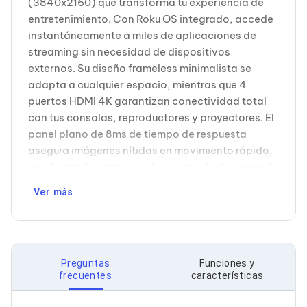
(3840x2160) que transforma tu experiencia de
Cableado Estructurado para Servidores
Cables KVM
entretenimiento. Con Roku OS integrado, accede
Fuentes de Poder
instantáneamente a miles de aplicaciones de
Enfriamiento para Servidores
streaming sin necesidad de dispositivos
Soportes y Paneles
externos. Su diseño frameless minimalista se
Sistemas Operativos para Servidores
adapta a cualquier espacio, mientras que 4
Servidores
Soportes de Datos
puertos HDMI 4K garantizan conectividad total
Ultrium
con tus consolas, reproductores y proyectores. El
Discos Duros / SSD / NAS
panel plano de 8ms de tiempo de respuesta
Accesorios para Discos Duros
asegura imágenes nítidas en movimiento rápido,
Gabinetes de Discos Duros
ideal para deportes y videojuegos. Incluye mando
Discos Duros Externos
Discos Duros para NAS
a distancia y sintonizador analógico-digital para
Ver más
Discos Duros para Videovigilancia
recepción tradicional. Con 2 puertos USB 2.0,
Discos Duros para Servidores
expande funcionalidades sin complicaciones.
Accesorios para SSD
Especialmente diseñado para ambientes
Gabinetes para SSD
corporativos, salas de espera, restaurantes y
Almacenamiento MSA
Discos Duros Internos para PC
Preguntas
Funciones y
hogares que demandan calidad visual
frecuentes
características
Discos Duros Internos para Laptop
profesional a precio accesible. Su soporte de
Monitores
sobremesa permite instalación flexible en
Monitores