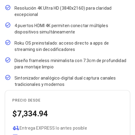
Cables SFP+
Cables Coaxiales
Resolución 4K Ultra HD (3840x2160) para claridad
Accesorios para Cables
excepcional
Jacks de Red
Conectores
4 puertos HDMI 4K permiten conectar múltiples
Tapas y Cajas
dispositivos simultáneamente
Herramientas para Cables
Pinzas Ponchadoras
Roku OS preinstalado: acceso directo a apps de
Probadores de Cable
streaming sin decodificadores
Cortadoras de Cable
Protectores para Cables
Diseño frameless minimalista con 7.3cm de profundidad
Cables para Impresoras
para montaje limpio
Bobinas
Sintonizador analógico-digital dual captura canales
Cableado Estructurado
Sujetadores de Cables
tradicionales y modernos
Cinchos
Adaptadores
PRECIO DESDE
Adaptadores PC
Adaptadores PC USB
7,334.94
Adaptadores PC Serial
Adaptadores PC SATA
Adaptadores PC IDE
Entrega EXPRESS lo antes posible
Adaptadores PC Teclado