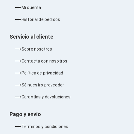
Kits de Herramientas
Candados para PC's
Mi cuenta
Protectores para PC's
Limpiadores para Electrónicos
Historial de pedidos
Lentes para Computadora
Laptops
PC's de Escritorio
Servicio al cliente
Workstations
All in One
Sobre nosotros
Mini PC's
Barebones
Contacta con nosotros
Electrónica de Consumo
Audio
Política de privacidad
Accesorios de Audio
Micrófonos
Sé nuestro proveedor
Estuches y Cajas
Bases para Audífonos
Garantías y devoluciones
Accesorios para Micrófonos
Audífonos Intrauriculares
Pago y envío
Bocinas
Bocinas y Bafles
Bocinas Portátiles
Términos y condiciones
Bocinas para Computadora