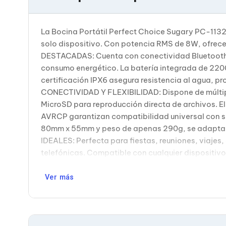
Bluetooth
Adaptadores Video
Adaptadores Video DisplayPort
La Bocina Portátil Perfect Choice Sugary PC-1132
Divisores de Video
solo dispositivo. Con potencia RMS de 8W, ofrece
Adaptadores Video HDMI
DESTACADAS: Cuenta con conectividad Bluetooth 5
Extensores y Receptores de Vídeo
Adaptadores Video DVI
consumo energético. La batería integrada de 2200
Adaptadores Video VGA / HD15
certificación IPX6 asegura resistencia al agua, pro
Repetidores USB
CONECTIVIDAD Y FLEXIBILIDAD: Dispone de múltiple
Adaptadores Audio
MicroSD para reproducción directa de archivos. E
Adaptadores Audio AUX
AVRCP garantizan compatibilidad universal con
Adaptadores Audio USB
Dispositivos de Entrada
80mm x 55mm y peso de apenas 290g, se adapta fá
Mouse
IDEALES: Perfecta para fiestas, reuniones, viajes
Mousepads
telefónicas. Compatible con cualquier dispositiv
Teclados
Teclados Numéricos
Ver más
Controles de Juego para PC
Servidores
Accesorios para Servidores
Racks y Gabinetes
Charolas para Racks y Gabinetes