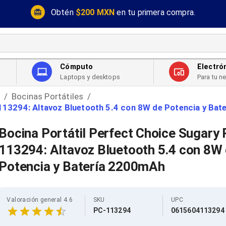
Obtén
$200 MXN
en tu primera compra.
Cómputo
Electró
Laptops y desktops
Para tu n
Bocinas Portátiles
/
/
113294: Altavoz Bluetooth 5.4 con 8W de Potencia y Ba
Bocina Portátil Perfect Choice Sugary 
113294: Altavoz Bluetooth 5.4 con 8W
Potencia y Batería 2200mAh
Valoración general 4.6
SKU
UPC
PC-113294
0615604113294