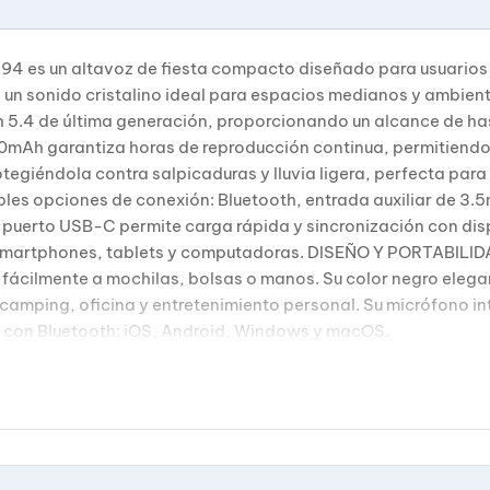
94 es un altavoz de fiesta compacto diseñado para usuarios
 un sonido cristalino ideal para espacios medianos y ambie
.4 de última generación, proporcionando un alcance de has
mAh garantiza horas de reproducción continua, permitiendo d
tegiéndola contra salpicaduras y lluvia ligera, perfecta para 
s opciones de conexión: Bluetooth, entrada auxiliar de 3.5m
l puerto USB-C permite carga rápida y sincronización con dis
 smartphones, tablets y computadoras. DISEÑO Y PORTABILI
cilmente a mochilas, bolsas o manos. Su color negro elega
, camping, oficina y entretenimiento personal. Su micrófono
o con Bluetooth: iOS, Android, Windows y macOS.