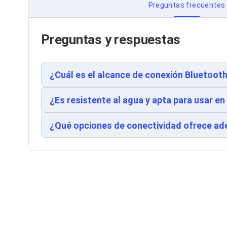
Cableado Estructurado para Servidores
Preguntas frecuentes
Cables KVM
Fuentes de Poder
Enfriamiento para Servidores
Preguntas y respuestas
Soportes y Paneles
Sistemas Operativos para Servidores
Servidores
Soportes de Datos
¿Cuál es el alcance de conexión Bluetoot
Ultrium
Discos Duros / SSD / NAS
¿Es resistente al agua y apta para usar en
Accesorios para Discos Duros
Gabinetes de Discos Duros
Discos Duros Externos
¿Qué opciones de conectividad ofrece a
Discos Duros para NAS
Discos Duros para Videovigilancia
Discos Duros para Servidores
Accesorios para SSD
Gabinetes para SSD
Almacenamiento MSA
Discos Duros Internos para PC
Discos Duros Internos para Laptop
Monitores
Monitores