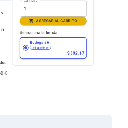
Cantidad
 y
AGREGAR AL CARRITO
sin
Selecciona la tienda
Bodega #
6
3 disponibles
382.17
tdoor
SB-C