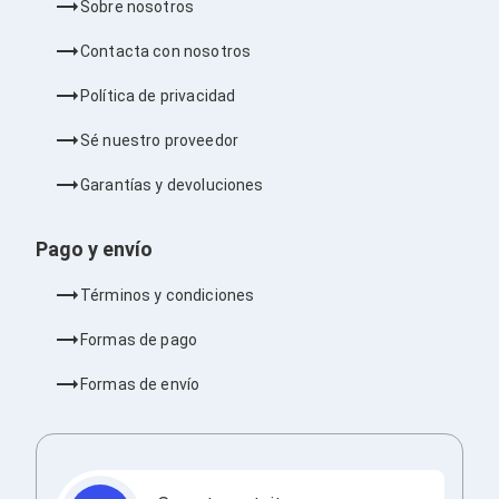
Sobre nosotros
Barras de Sonido
Reproductores MP3 / MP4
Contacta con nosotros
Sonido para Centros de Entretenimiento
Soportes
Política de privacidad
Home Theater
Proyección
Sé nuestro proveedor
Proyectores
Accesorios Proyectores
Garantías y devoluciones
Soportes de Proyectores
Presentadores
Maletines para Proyectores
Pago y envío
Pantallas de Proyección
Pizarrones Interactivos
Términos y condiciones
Adaptadores de Red para Proyectores
TV y Pantallas
Formas de pago
Accesorios TV
Soportes para Pantallas
Formas de envío
Controles Remoto
Reproductores para Transmisión Multimedia
Pantallas
Pantallas Comerciales
Pantallas Interactivas