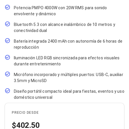
Cables SFP+
Cables Coaxiales
Potencia PMPO 4000W con 20W RMS para sonido
Accesorios para Cables
envolvente y dinámico
Jacks de Red
Conectores
Bluetooth 5.3 con alcance inalámbrico de 10 metros y
Tapas y Cajas
conectividad dual
Herramientas para Cables
Pinzas Ponchadoras
Batería integrada 2400 mAh con autonomía de 6 horas de
Probadores de Cable
reproducción
Cortadoras de Cable
Protectores para Cables
Iluminación LED RGB sincronizada para efectos visuales
Cables para Impresoras
durante entretenimiento
Bobinas
Micrófono incorporado y múltiples puertos: USB-C, auxiliar
Cableado Estructurado
Sujetadores de Cables
3.5mm y MicroSD
Cinchos
Diseño portátil compacto ideal para fiestas, eventos y uso
Adaptadores
doméstico universal
Adaptadores PC
Adaptadores PC USB
Adaptadores PC Serial
PRECIO DESDE
Adaptadores PC SATA
Adaptadores PC IDE
402.50
Adaptadores PC Teclado