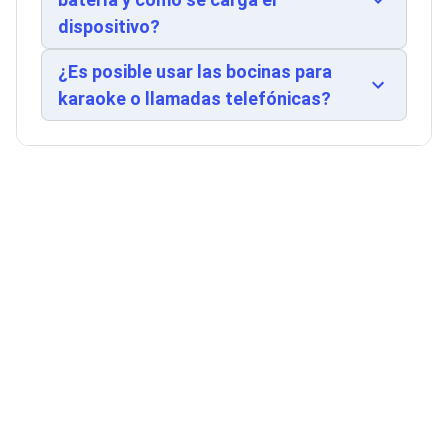
Ventiladores
dispositivo con Bluetooth 5.3 o conexión auxiliar
dispositivo?
Unidades de Disco
estándar.
Quemadores de DVD
Desktop y Portátiles
¿Es posible usar las bocinas para
Accesorios para Laptops
karaoke o llamadas telefónicas?
Cargadores
Docking Stations
Maletines
Candados para Laptops
Filtros de privacidad
Bases para Laptops
Mochilas para Laptops
Tablets
Soportes para Celulares y Tablets
Fundas y Skins
Lápices para Tablets
Tablets
Webcams y Audio
Audífonos
Webcams
Accesorios para PC's
Bases para PC's