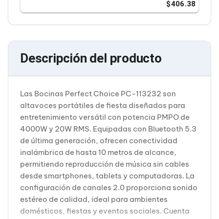
Cableado Estructurado para Servidores
406.38
Cables KVM
Fuentes de Poder
Enfriamiento para Servidores
Soportes y Paneles
Sistemas Operativos para Servidores
Descripción del producto
Servidores
Soportes de Datos
Ultrium
Discos Duros / SSD / NAS
Las Bocinas Perfect Choice PC-113232 son
Accesorios para Discos Duros
altavoces portátiles de fiesta diseñados para
Gabinetes de Discos Duros
entretenimiento versátil con potencia PMPO de
Discos Duros Externos
4000W y 20W RMS. Equipadas con Bluetooth 5.3
Discos Duros para NAS
Discos Duros para Videovigilancia
de última generación, ofrecen conectividad
Discos Duros para Servidores
inalámbrica de hasta 10 metros de alcance,
Accesorios para SSD
permitiendo reproducción de música sin cables
Gabinetes para SSD
desde smartphones, tablets y computadoras. La
Almacenamiento MSA
configuración de canales 2.0 proporciona sonido
Discos Duros Internos para PC
Discos Duros Internos para Laptop
estéreo de calidad, ideal para ambientes
Monitores
domésticos, fiestas y eventos sociales. Cuenta
Monitores