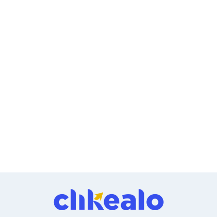
Ventiladores
Unidades de Disco
Quemadores de DVD
Desktop y Portátiles
Accesorios para Laptops
Cargadores
Docking Stations
Maletines
Candados para Laptops
Filtros de privacidad
Bases para Laptops
Mochilas para Laptops
Tablets
Soportes para Celulares y Tablets
Fundas y Skins
Lápices para Tablets
Tablets
Webcams y Audio
Audífonos
Webcams
Accesorios para PC's
Bases para PC's