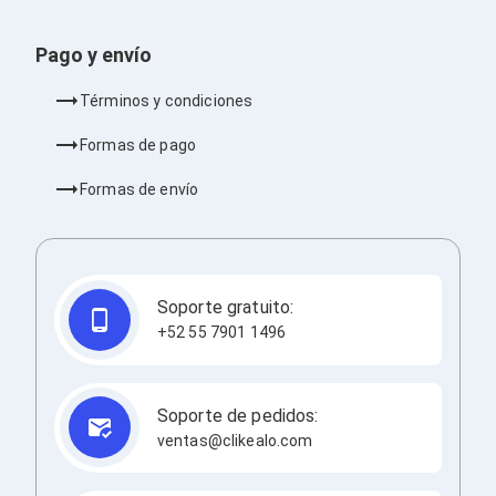
Barras de Sonido
Reproductores MP3 / MP4
Pago y envío
Sonido para Centros de Entretenimiento
Soportes
Términos y condiciones
Home Theater
Proyección
Formas de pago
Proyectores
Accesorios Proyectores
Formas de envío
Soportes de Proyectores
Presentadores
Maletines para Proyectores
Pantallas de Proyección
Pizarrones Interactivos
Adaptadores de Red para Proyectores
Soporte gratuito:
TV y Pantallas
+52 55 7901 1496
Accesorios TV
Soportes para Pantallas
Controles Remoto
Reproductores para Transmisión Multimedia
Soporte de pedidos:
Pantallas
ventas@clikealo.com
Pantallas Comerciales
Pantallas Interactivas