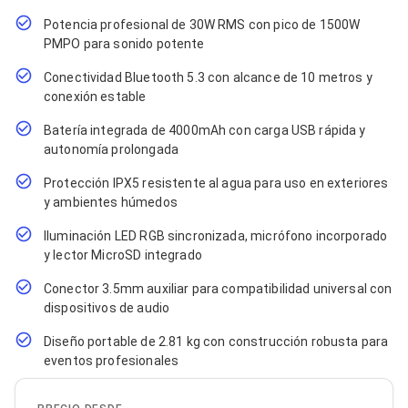
Cables SFP+
Cables Coaxiales
Potencia profesional de 30W RMS con pico de 1500W
Accesorios para Cables
PMPO para sonido potente
Jacks de Red
Conectores
Conectividad Bluetooth 5.3 con alcance de 10 metros y
Tapas y Cajas
conexión estable
Herramientas para Cables
Pinzas Ponchadoras
Batería integrada de 4000mAh con carga USB rápida y
Probadores de Cable
autonomía prolongada
Cortadoras de Cable
Protectores para Cables
Protección IPX5 resistente al agua para uso en exteriores
Cables para Impresoras
y ambientes húmedos
Bobinas
Iluminación LED RGB sincronizada, micrófono incorporado
Cableado Estructurado
Sujetadores de Cables
y lector MicroSD integrado
Cinchos
Conector 3.5mm auxiliar para compatibilidad universal con
Adaptadores
dispositivos de audio
Adaptadores PC
Adaptadores PC USB
Diseño portable de 2.81 kg con construcción robusta para
Adaptadores PC Serial
eventos profesionales
Adaptadores PC SATA
Adaptadores PC IDE
Adaptadores PC Teclado