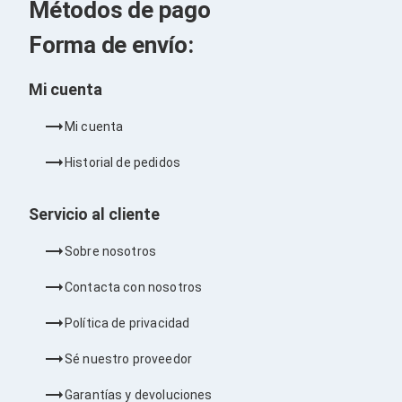
Kits de Herramientas
Métodos de pago
Candados para PC's
Protectores para PC's
Forma de envío:
Limpiadores para Electrónicos
Lentes para Computadora
Mi cuenta
Laptops
PC's de Escritorio
Workstations
Mi cuenta
All in One
Mini PC's
Historial de pedidos
Barebones
Electrónica de Consumo
Servicio al cliente
Audio
Accesorios de Audio
Sobre nosotros
Micrófonos
Estuches y Cajas
Contacta con nosotros
Bases para Audífonos
Accesorios para Micrófonos
Política de privacidad
Audífonos Intrauriculares
Bocinas
Sé nuestro proveedor
Bocinas y Bafles
Bocinas Portátiles
Garantías y devoluciones
Bocinas para Computadora