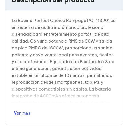
Cableado Estructurado para Servidores
Cables KVM
Fuentes de Poder
Enfriamiento para Servidores
La Bocina Perfect Choice Rampage PC-113201 es
Soportes y Paneles
un sistema de audio inalámbrico profesional
Sistemas Operativos para Servidores
diseñado para entretenimiento portátil de alta
Servidores
calidad. Con una potencia RMS de 30W y salida
Soportes de Datos
Ultrium
de pico PMPO de 1500W, proporciona un sonido
Discos Duros / SSD / NAS
potente y envolvente ideal para eventos, fiestas
Accesorios para Discos Duros
y uso profesional. Equipada con Bluetooth 5.3 de
Gabinetes de Discos Duros
última generación, garantiza conectividad
Discos Duros Externos
estable en un alcance de 10 metros, permitiendo
Discos Duros para NAS
Discos Duros para Videovigilancia
reproducción desde smartphones, tablets y
Discos Duros para Servidores
dispositivos compatibles sin cables. La batería
Accesorios para SSD
integrada de 4000mAh ofrece autonomía
Gabinetes para SSD
prolongada para sesiones de audio extendidas,
Almacenamiento MSA
mientras que el puerto USB de carga rápida
Discos Duros Internos para PC
Ver más
Discos Duros Internos para Laptop
facilita la recarga conveniente. Su clasificación
Monitores
IPX5 de resistencia al agua la hace apta para
Monitores