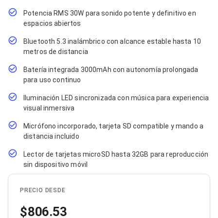
Cables SFP+
Cables Coaxiales
Potencia RMS 30W para sonido potente y definitivo en
Accesorios para Cables
espacios abiertos
Jacks de Red
Conectores
Bluetooth 5.3 inalámbrico con alcance estable hasta 10
Tapas y Cajas
metros de distancia
Herramientas para Cables
Pinzas Ponchadoras
Batería integrada 3000mAh con autonomía prolongada
Probadores de Cable
para uso continuo
Cortadoras de Cable
Protectores para Cables
Iluminación LED sincronizada con música para experiencia
Cables para Impresoras
visual inmersiva
Bobinas
Micrófono incorporado, tarjeta SD compatible y mando a
Cableado Estructurado
Sujetadores de Cables
distancia incluido
Cinchos
Lector de tarjetas microSD hasta 32GB para reproducción
Adaptadores
sin dispositivo móvil
Adaptadores PC
Adaptadores PC USB
Adaptadores PC Serial
PRECIO DESDE
Adaptadores PC SATA
Adaptadores PC IDE
806.53
Adaptadores PC Teclado