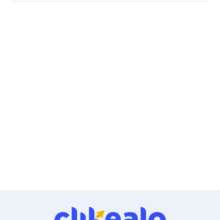
Ventiladores
Unidades de Disco
Quemadores de DVD
Desktop y Portátiles
Accesorios para Laptops
Cargadores
Docking Stations
Maletines
Candados para Laptops
Filtros de privacidad
Bases para Laptops
Mochilas para Laptops
Tablets
Soportes para Celulares y Tablets
Fundas y Skins
Lápices para Tablets
Tablets
Webcams y Audio
Audífonos
Webcams
Accesorios para PC's
Bases para PC's