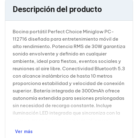
Cableado Estructurado para Servidores
Descripción del producto
Cables KVM
Fuentes de Poder
Enfriamiento para Servidores
Soportes y Paneles
Bocina portátil Perfect Choice Miniglow PC-
Sistemas Operativos para Servidores
Servidores
112716 diseñada para entretenimiento móvil de
Soportes de Datos
alto rendimiento. Potencia RMS de 30W garantiza
Ultrium
sonido envolvente y definido en cualquier
Discos Duros / SSD / NAS
ambiente, ideal para fiestas, eventos sociales y
Accesorios para Discos Duros
reuniones al aire libre. Conectividad Bluetooth 5.3
Gabinetes de Discos Duros
Discos Duros Externos
con alcance inalámbrico de hasta 10 metros
Discos Duros para NAS
proporciona estabilidad y velocidad de conexión
Discos Duros para Videovigilancia
superior. Batería integrada de 3000mAh ofrece
Discos Duros para Servidores
autonomía extendida para sesiones prolongadas
Accesorios para SSD
sin necesidad de recarga constante. Incluye
Gabinetes para SSD
Almacenamiento MSA
iluminación LED integrada que sincroniza con la
Discos Duros Internos para PC
música, creando experiencia visual inmersiva.
Discos Duros Internos para Laptop
Micrófono incorporado permite usar como
Monitores
Ver más
dispositivo de comunicación o karaoke. Tarjeta
Monitores