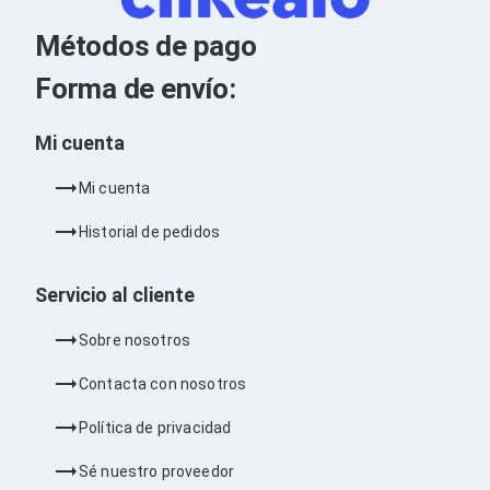
Kits de Herramientas
Candados para PC's
Métodos de pago
Protectores para PC's
Limpiadores para Electrónicos
Forma de envío:
Lentes para Computadora
Laptops
PC's de Escritorio
Mi cuenta
Workstations
All in One
Mi cuenta
Mini PC's
Barebones
Historial de pedidos
Electrónica de Consumo
Audio
Accesorios de Audio
Servicio al cliente
Micrófonos
Estuches y Cajas
Sobre nosotros
Bases para Audífonos
Accesorios para Micrófonos
Contacta con nosotros
Audífonos Intrauriculares
Bocinas
Política de privacidad
Bocinas y Bafles
Bocinas Portátiles
Sé nuestro proveedor
Bocinas para Computadora