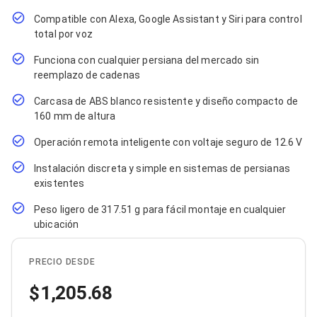
Cables SFP+
Cables Coaxiales
Compatible con Alexa, Google Assistant y Siri para control
Accesorios para Cables
total por voz
Jacks de Red
Conectores
Funciona con cualquier persiana del mercado sin
Tapas y Cajas
reemplazo de cadenas
Herramientas para Cables
Pinzas Ponchadoras
Carcasa de ABS blanco resistente y diseño compacto de
Probadores de Cable
160 mm de altura
Cortadoras de Cable
Protectores para Cables
Operación remota inteligente con voltaje seguro de 12.6 V
Cables para Impresoras
Instalación discreta y simple en sistemas de persianas
Bobinas
existentes
Cableado Estructurado
Sujetadores de Cables
Peso ligero de 317.51 g para fácil montaje en cualquier
Cinchos
ubicación
Adaptadores
Adaptadores PC
Adaptadores PC USB
PRECIO DESDE
Adaptadores PC Serial
Adaptadores PC SATA
1,205.68
Adaptadores PC IDE
Adaptadores PC Teclado