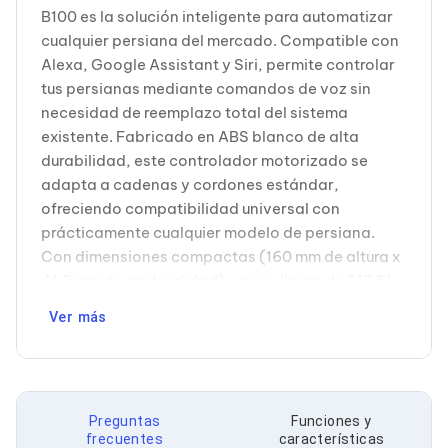
Cableado Estructurado para Servidores
B100 es la solución inteligente para automatizar
Cables KVM
cualquier persiana del mercado. Compatible con
Fuentes de Poder
Alexa, Google Assistant y Siri, permite controlar
Enfriamiento para Servidores
Soportes y Paneles
tus persianas mediante comandos de voz sin
Sistemas Operativos para Servidores
necesidad de reemplazo total del sistema
Servidores
existente. Fabricado en ABS blanco de alta
Soportes de Datos
durabilidad, este controlador motorizado se
Ultrium
adapta a cadenas y cordones estándar,
Discos Duros / SSD / NAS
Accesorios para Discos Duros
ofreciendo compatibilidad universal con
Gabinetes de Discos Duros
prácticamente cualquier modelo de persiana.
Discos Duros Externos
Con dimensiones compactas (160 mm de altura x
Discos Duros para NAS
41.9 mm de profundidad) y peso ligero de 317.51
Discos Duros para Videovigilancia
g, se instala discretamente en cualquier espacio.
Discos Duros para Servidores
Ver más
Accesorios para SSD
Operado remotamente, proporciona comodidad
Gabinetes para SSD
y eficiencia energética en hogares y oficinas
Almacenamiento MSA
modernas. Su voltaje de 12.6 V garantiza
Discos Duros Internos para PC
operación segura y confiable. Ideal para usuarios
Discos Duros Internos para Laptop
Preguntas
Funciones y
que buscan modernizar su vivienda sin inversión
Monitores
frecuentes
características
Monitores