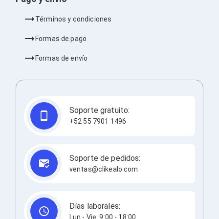
Barras de Sonido
Reproductores MP3 / MP4
Términos y condiciones
Sonido para Centros de Entretenimiento
Soportes
Formas de pago
Home Theater
Proyección
Formas de envío
Proyectores
Accesorios Proyectores
Soportes de Proyectores
Presentadores
Maletines para Proyectores
Soporte gratuito:
Pantallas de Proyección
+52 55 7901 1496
Pizarrones Interactivos
Adaptadores de Red para Proyectores
TV y Pantallas
Accesorios TV
Soporte de pedidos:
Soportes para Pantallas
ventas@clikealo.com
Controles Remoto
Reproductores para Transmisión Multimedia
Pantallas
Pantallas Comerciales
Días laborales:
Pantallas Interactivas
Lun - Vie: 9:00 - 18:00