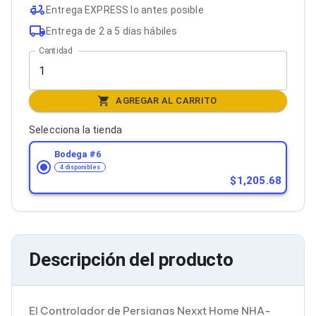
Bluetooth
Entrega EXPRESS lo antes posible
Adaptadores Video
Entrega de 2 a 5 días hábiles
Adaptadores Video DisplayPort
Divisores de Video
Cantidad
Adaptadores Video HDMI
Extensores y Receptores de Vídeo
Adaptadores Video DVI
AGREGAR AL CARRITO
Adaptadores Video VGA / HD15
Repetidores USB
Selecciona la tienda
Adaptadores Audio
Adaptadores Audio AUX
Bodega #
6
Adaptadores Audio USB
4 disponibles
Dispositivos de Entrada
1,205.68
Mouse
Mousepads
Teclados
Teclados Numéricos
Controles de Juego para PC
Descripción del producto
Servidores
Accesorios para Servidores
Racks y Gabinetes
Charolas para Racks y Gabinetes
El Controlador de Persianas Nexxt Home NHA-