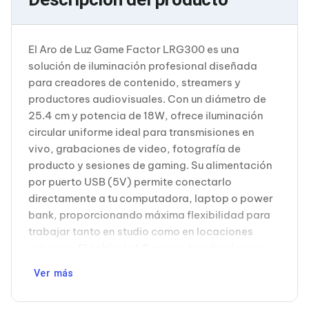
Cableado Estructurado para Servidores
Cables KVM
Fuentes de Poder
Enfriamiento para Servidores
El Aro de Luz Game Factor LRG300 es una
Soportes y Paneles
solución de iluminación profesional diseñada
Sistemas Operativos para Servidores
para creadores de contenido, streamers y
Servidores
productores audiovisuales. Con un diámetro de
Soportes de Datos
Ultrium
25.4 cm y potencia de 18W, ofrece iluminación
Discos Duros / SSD / NAS
circular uniforme ideal para transmisiones en
Accesorios para Discos Duros
vivo, grabaciones de video, fotografía de
Gabinetes de Discos Duros
producto y sesiones de gaming. Su alimentación
Discos Duros Externos
por puerto USB (5V) permite conectarlo
Discos Duros para NAS
Discos Duros para Videovigilancia
directamente a tu computadora, laptop o power
Discos Duros para Servidores
bank, proporcionando máxima flexibilidad para
Accesorios para SSD
trabajar tanto en studio como en locaciones
Gabinetes para SSD
externas. El cable de 1.5 metros brinda alcance
Almacenamiento MSA
suficiente para posicionar el aro detrás de tu
Discos Duros Internos para PC
Ver más
Discos Duros Internos para Laptop
monitor, a un lado o sobre el escritorio. Incluye
Monitores
trípode ajustable que facilita el posicionamiento
Monitores