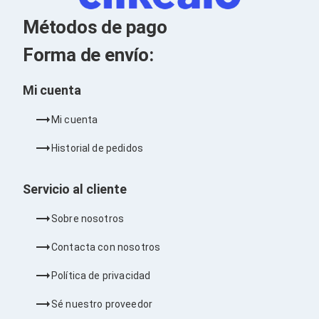
Kits de Herramientas
Candados para PC's
Métodos de pago
Protectores para PC's
Limpiadores para Electrónicos
Forma de envío:
Lentes para Computadora
Laptops
PC's de Escritorio
Mi cuenta
Workstations
All in One
Mi cuenta
Mini PC's
Barebones
Historial de pedidos
Electrónica de Consumo
Audio
Accesorios de Audio
Servicio al cliente
Micrófonos
Estuches y Cajas
Sobre nosotros
Bases para Audífonos
Accesorios para Micrófonos
Contacta con nosotros
Audífonos Intrauriculares
Bocinas
Política de privacidad
Bocinas y Bafles
Bocinas Portátiles
Sé nuestro proveedor
Bocinas para Computadora