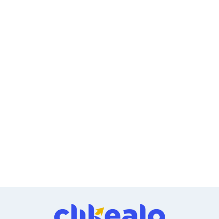
Ventiladores
Unidades de Disco
Quemadores de DVD
Desktop y Portátiles
Accesorios para Laptops
Cargadores
Docking Stations
Maletines
Candados para Laptops
Filtros de privacidad
Bases para Laptops
Mochilas para Laptops
Tablets
Soportes para Celulares y Tablets
Fundas y Skins
Lápices para Tablets
Tablets
Webcams y Audio
Audífonos
Webcams
Accesorios para PC's
Bases para PC's