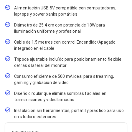
Cables SFP+
Cables Coaxiales
Alimentación USB 5V compatible con computadoras,
Accesorios para Cables
laptops y power banks portátiles
Jacks de Red
Conectores
Diámetro de 25.4 cm con potencia de 18W para
Tapas y Cajas
iluminación uniforme y profesional
Herramientas para Cables
Pinzas Ponchadoras
Cable de 1.5 metros con control Encendido/Apagado
Probadores de Cable
integrado en el cable
Cortadoras de Cable
Protectores para Cables
Trípode ajustable incluído para posicionamiento flexible
Cables para Impresoras
detrás o lateral del monitor
Bobinas
Consumo eficiente de 500 mA ideal para streaming,
Cableado Estructurado
Sujetadores de Cables
gaming y grabación de video
Cinchos
Diseño circular que elimina sombras faciales en
Adaptadores
transmisiones y videollamadas
Adaptadores PC
Adaptadores PC USB
Instalación sin herramientas, portátil y práctico para uso
Adaptadores PC Serial
en studio o exteriores
Adaptadores PC SATA
Adaptadores PC IDE
Adaptadores PC Teclado