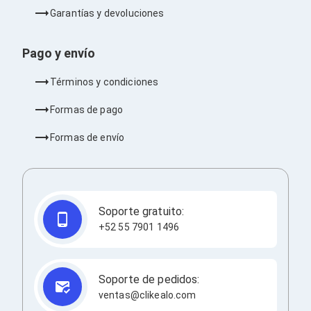
Barras de Sonido
Garantías y devoluciones
Reproductores MP3 / MP4
Sonido para Centros de Entretenimiento
Soportes
Pago y envío
Home Theater
Proyección
Términos y condiciones
Proyectores
Accesorios Proyectores
Formas de pago
Soportes de Proyectores
Presentadores
Formas de envío
Maletines para Proyectores
Pantallas de Proyección
Pizarrones Interactivos
Adaptadores de Red para Proyectores
TV y Pantallas
Soporte gratuito:
Accesorios TV
+52 55 7901 1496
Soportes para Pantallas
Controles Remoto
Reproductores para Transmisión Multimedia
Pantallas
Soporte de pedidos:
Pantallas Comerciales
ventas@clikealo.com
Pantallas Interactivas