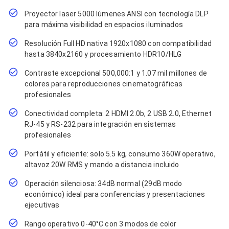
Cables SFP+
Cables Coaxiales
Proyector laser 5000 lúmenes ANSI con tecnología DLP
Accesorios para Cables
para máxima visibilidad en espacios iluminados
Jacks de Red
Conectores
Resolución Full HD nativa 1920x1080 con compatibilidad
Tapas y Cajas
hasta 3840x2160 y procesamiento HDR10/HLG
Herramientas para Cables
Pinzas Ponchadoras
Contraste excepcional 500,000:1 y 1.07 mil millones de
Probadores de Cable
colores para reproducciones cinematográficas
Cortadoras de Cable
profesionales
Protectores para Cables
Cables para Impresoras
Conectividad completa: 2 HDMI 2.0b, 2 USB 2.0, Ethernet
Bobinas
RJ-45 y RS-232 para integración en sistemas
Cableado Estructurado
profesionales
Sujetadores de Cables
Cinchos
Portátil y eficiente: solo 5.5 kg, consumo 360W operativo,
Adaptadores
altavoz 20W RMS y mando a distancia incluido
Adaptadores PC
Operación silenciosa: 34dB normal (29dB modo
Adaptadores PC USB
Adaptadores PC Serial
económico) ideal para conferencias y presentaciones
Adaptadores PC SATA
ejecutivas
Adaptadores PC IDE
Rango operativo 0-40°C con 3 modos de color
Adaptadores PC Teclado