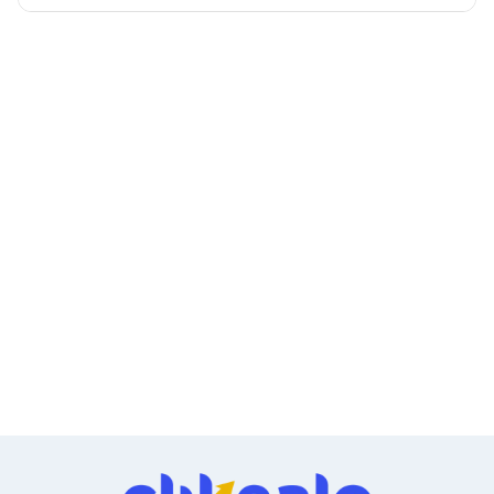
nivel de ruido de 34dB (29dB en modo
Ventiladores
económico), perfecta para ambientes
Unidades de Disco
Quemadores de DVD
profesionales sensibles al ruido.
Desktop y Portátiles
Accesorios para Laptops
Cargadores
Docking Stations
Maletines
Candados para Laptops
Filtros de privacidad
Bases para Laptops
Mochilas para Laptops
Tablets
Soportes para Celulares y Tablets
Fundas y Skins
Lápices para Tablets
Tablets
Webcams y Audio
Audífonos
Webcams
Accesorios para PC's
Bases para PC's