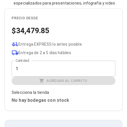
especializados para presentaciones, infografía y video
Bluetooth
Adaptadores Video
Adaptadores Video DisplayPort
PRECIO DESDE
Divisores de Video
Adaptadores Video HDMI
34,479.85
Extensores y Receptores de Vídeo
Adaptadores Video DVI
Adaptadores Video VGA / HD15
Entrega EXPRESS lo antes posible
Repetidores USB
Entrega de 2 a 5 días hábiles
Adaptadores Audio
Adaptadores Audio AUX
Cantidad
Adaptadores Audio USB
Dispositivos de Entrada
Mouse
AGREGAR AL CARRITO
Mousepads
Teclados
Selecciona la tienda
Teclados Numéricos
No hay bodegas con stock
Controles de Juego para PC
Servidores
Accesorios para Servidores
Racks y Gabinetes
Charolas para Racks y Gabinetes