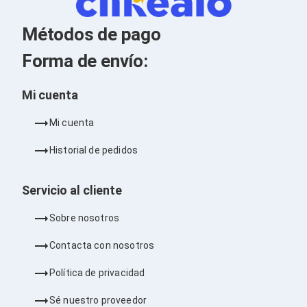
Kits de Herramientas
Candados para PC's
Protectores para PC's
Métodos de pago
Limpiadores para Electrónicos
Lentes para Computadora
Forma de envío:
Laptops
PC's de Escritorio
Mi cuenta
Workstations
All in One
Mi cuenta
Mini PC's
Barebones
Historial de pedidos
Electrónica de Consumo
Audio
Accesorios de Audio
Servicio al cliente
Micrófonos
Estuches y Cajas
Sobre nosotros
Bases para Audífonos
Accesorios para Micrófonos
Contacta con nosotros
Audífonos Intrauriculares
Bocinas
Política de privacidad
Bocinas y Bafles
Bocinas Portátiles
Sé nuestro proveedor
Bocinas para Computadora