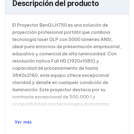
Descripción del producto
Cableado Estructurado para Servidores
Cables KVM
Fuentes de Poder
Enfriamiento para Servidores
El Proyector BenQ LH750 es una solución de
Soportes y Paneles
Sistemas Operativos para Servidores
proyección profesional portátil que combina
Servidores
tecnología laser DLP con 5000 lúmenes ANSI,
Soportes de Datos
ideal para entornos de presentación empresarial,
Ultrium
educativo y comercial de alta luminosidad. Con
Discos Duros / SSD / NAS
resolución nativa Full HD (1920x1080) y
Accesorios para Discos Duros
Gabinetes de Discos Duros
capacidad de procesamiento de hasta
Discos Duros Externos
3840x2160, este equipo ofrece excepcional
Discos Duros para NAS
claridad y detalle en cualquier condición de
Discos Duros para Videovigilancia
iluminación. Este proyector destaca por su
Discos Duros para Servidores
contraste excepcional de 500,000:1 y
Accesorios para SSD
Gabinetes para SSD
compatibilidad con tecnologías avanzadas
Almacenamiento MSA
como HDR10 e Hybrid Log-Gamma (HLG),
Discos Duros Internos para PC
garantizando reproducciones de imagen con
Discos Duros Internos para Laptop
Ver más
riqueza cromática de 1.07 mil millones de colores.
Monitores
Su potencia de 5000 lúmenes ANSI lo posiciona
Monitores