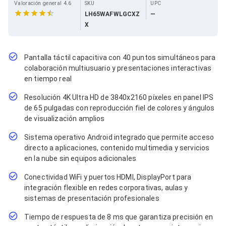
Cables SFP+
Valoración general 4.6
SKU
UPC
Cables Coaxiales
LH65WAFWLGCXZ
—
Accesorios para Cables
X
Jacks de Red
Conectores
Tapas y Cajas
Pantalla táctil capacitiva con 40 puntos simultáneos para
Herramientas para Cables
colaboración multiusuario y presentaciones interactivas
Pinzas Ponchadoras
en tiempo real
Probadores de Cable
Cortadoras de Cable
Resolución 4K Ultra HD de 3840x2160 píxeles en panel IPS
Protectores para Cables
de 65 pulgadas con reproducción fiel de colores y ángulos
Cables para Impresoras
de visualización amplios
Bobinas
Cableado Estructurado
Sistema operativo Android integrado que permite acceso
Sujetadores de Cables
directo a aplicaciones, contenido multimedia y servicios
Cinchos
en la nube sin equipos adicionales
Adaptadores
Adaptadores PC
Conectividad WiFi y puertos HDMI, DisplayPort para
Adaptadores PC USB
integración flexible en redes corporativas, aulas y
Adaptadores PC Serial
sistemas de presentación profesionales
Adaptadores PC SATA
Adaptadores PC IDE
Tiempo de respuesta de 8 ms que garantiza precisión en
Adaptadores PC Teclado