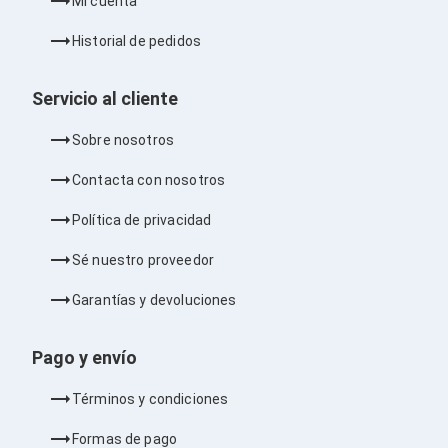
Mi cuenta
Barras de Sonido
Reproductores MP3 / MP4
Historial de pedidos
Sonido para Centros de Entretenimiento
Soportes
Home Theater
Servicio al cliente
Proyección
Proyectores
Sobre nosotros
Accesorios Proyectores
Soportes de Proyectores
Contacta con nosotros
Presentadores
Maletines para Proyectores
Política de privacidad
Pantallas de Proyección
Pizarrones Interactivos
Sé nuestro proveedor
Adaptadores de Red para Proyectores
TV y Pantallas
Garantías y devoluciones
Accesorios TV
Soportes para Pantallas
Controles Remoto
Pago y envío
Reproductores para Transmisión Multimedia
Pantallas
Términos y condiciones
Pantallas Comerciales
Pantallas Interactivas
Formas de pago