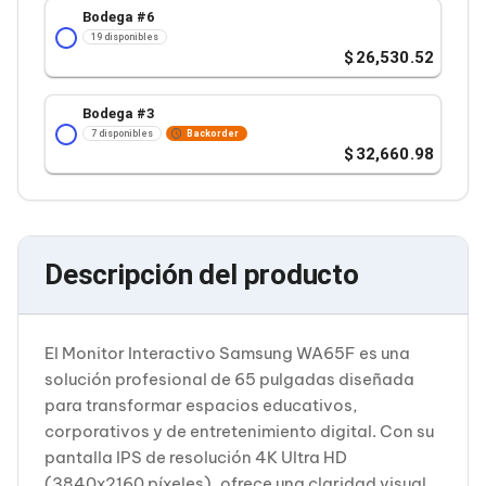
Cableado Estructurado para Servidores
Bodega #
6
Cables KVM
19 disponibles
Fuentes de Poder
26,530.52
Enfriamiento para Servidores
Soportes y Paneles
Sistemas Operativos para Servidores
Bodega #
3
Servidores
7 disponibles
Backorder
32,660.98
Soportes de Datos
Ultrium
Discos Duros / SSD / NAS
Accesorios para Discos Duros
Gabinetes de Discos Duros
Discos Duros Externos
Descripción del producto
Discos Duros para NAS
Discos Duros para Videovigilancia
Discos Duros para Servidores
Accesorios para SSD
El Monitor Interactivo Samsung WA65F es una
Gabinetes para SSD
solución profesional de 65 pulgadas diseñada
Almacenamiento MSA
para transformar espacios educativos,
Discos Duros Internos para PC
corporativos y de entretenimiento digital. Con su
Discos Duros Internos para Laptop
pantalla IPS de resolución 4K Ultra HD
Monitores
Monitores
(3840x2160 píxeles), ofrece una claridad visual