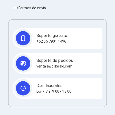
Consolas y Juegos
Xbox Series X|S
Formas de envío
Consolas Xbox Series X|S
Accesorios para Xbox Series X|S
Nintendo Switch
Accesorios para Nintendo Switch
Consolas Nintendo Switch
Soporte gratuito:
Consolas Arcade
+52 55 7901 1496
Playstation 4 (PS4)
Accesorios Playstation 4
Gadgets
Smartwatch
Soporte de pedidos:
Foto y Video
ventas@clikealo.com
Accesorios Foto y Video
Iluminación para Foto y Video
Tripies
Selfie Sticks
Días laborales:
Fundas y Estuches
Lun - Vie: 9:00 - 18:00
Cámaras de video
Cámaras Reflex
GPS y Auto
Audio para Autos
Transmisores FM