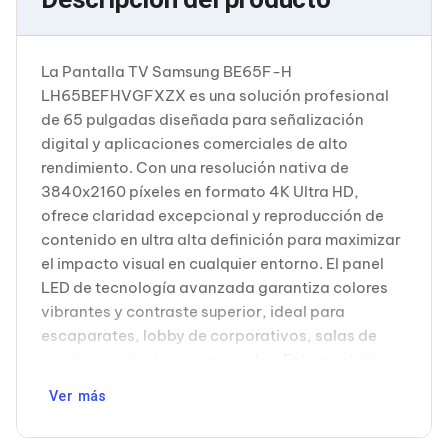
Soportes para Monitores
Monitores Portátiles
Filtros de Privacidad para Monitores
La Pantalla TV Samsung BE65F-H
Accesorios para Estaciones de Trabajo
LH65BEFHVGFXZX es una solución profesional
Estaciones de Trabajo
Memorias RAM y Flash
de 65 pulgadas diseñada para señalización
Memorias RAM para PC
digital y aplicaciones comerciales de alto
Memorias RAM para Servidores
rendimiento. Con una resolución nativa de
Memorias RAM para Laptop
3840x2160 píxeles en formato 4K Ultra HD,
Memorias USB
ofrece claridad excepcional y reproducción de
Lectores de Memoria
Memorias Flash
contenido en ultra alta definición para maximizar
Componentes
el impacto visual en cualquier entorno. El panel
Tarjetas de Expansión
LED de tecnología avanzada garantiza colores
Tarjetas PCI Express
vibrantes y contraste superior, ideal para
Tarjetas de Sonido
escaparates, lobby de corporativos, salas de
Tarjetas PCI
Procesadores
reuniones y centros comerciales. Esta pantalla
Procesadores para PC
incorpora el sistema operativo Tizen, que
Ver más
Enfriamiento y Ventilación
proporciona acceso a aplicaciones inteligentes y
Disipadores para CPU
facilita la gestión remota de contenidos sin
Pasta Térmica