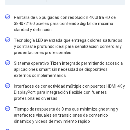
Cables SFP+
Cables Coaxiales
Accesorios para Cables
Jacks de Red
Pantalla de 65 pulgadas con resolución 4K Ultra HD de
Conectores
3840x2160 píxeles para contenido digital de máxima
Tapas y Cajas
claridad y definición
Herramientas para Cables
Tecnología LED avanzada que entrega colores saturados
Pinzas Ponchadoras
Probadores de Cable
y contraste profundo ideal para señalización comercial y
Cortadoras de Cable
presentaciones profesionales
Protectores para Cables
Sistema operativo Tizen integrado permitiendo acceso a
Cables para Impresoras
aplicaciones smart sin necesidad de dispositivos
Bobinas
Cableado Estructurado
externos complementarios
Sujetadores de Cables
Interfaces de conectividad múltiple con puertos HDMI 4K y
Cinchos
DisplayPort para integración flexible con fuentes
Adaptadores
profesionales diversas
Adaptadores PC
Adaptadores PC USB
Tiempo de respuesta de 8 ms que minimiza ghosting y
Adaptadores PC Serial
artefactos visuales en transiciones de contenido
Adaptadores PC SATA
dinámico y videos de movimiento rápido
Adaptadores PC IDE
Adaptadores PC Teclado