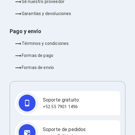
Consolas y Juegos
Sé nuestro proveedor
Xbox Series X|S
Consolas Xbox Series X|S
Garantías y devoluciones
Accesorios para Xbox Series X|S
Nintendo Switch
Pago y envío
Accesorios para Nintendo Switch
Consolas Nintendo Switch
Consolas Arcade
Términos y condiciones
Playstation 4 (PS4)
Accesorios Playstation 4
Formas de pago
Gadgets
Smartwatch
Formas de envío
Foto y Video
Accesorios Foto y Video
Iluminación para Foto y Video
Tripies
Selfie Sticks
Soporte gratuito:
Fundas y Estuches
+52 55 7901 1496
Cámaras de video
Cámaras Reflex
GPS y Auto
Audio para Autos
Soporte de pedidos:
Transmisores FM