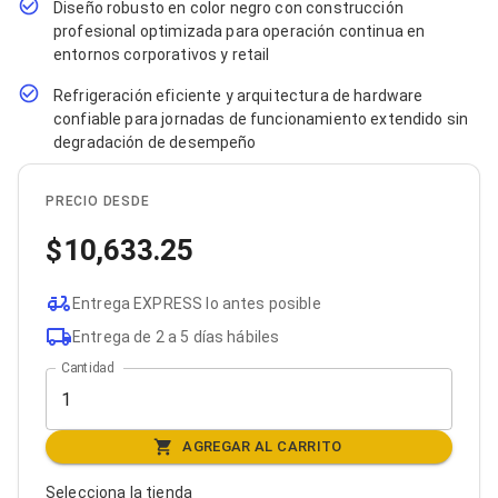
Diseño robusto en color negro con construcción
Bluetooth
profesional optimizada para operación continua en
Adaptadores Video
entornos corporativos y retail
Adaptadores Video DisplayPort
Divisores de Video
Refrigeración eficiente y arquitectura de hardware
Adaptadores Video HDMI
confiable para jornadas de funcionamiento extendido sin
Extensores y Receptores de Vídeo
degradación de desempeño
Adaptadores Video DVI
Adaptadores Video VGA / HD15
Repetidores USB
PRECIO DESDE
Adaptadores Audio
Adaptadores Audio AUX
10,633.25
Adaptadores Audio USB
Dispositivos de Entrada
Mouse
Entrega EXPRESS lo antes posible
Mousepads
Entrega de 2 a 5 días hábiles
Teclados
Cantidad
Teclados Numéricos
Controles de Juego para PC
Servidores
Accesorios para Servidores
AGREGAR AL CARRITO
Racks y Gabinetes
Charolas para Racks y Gabinetes
Selecciona la tienda