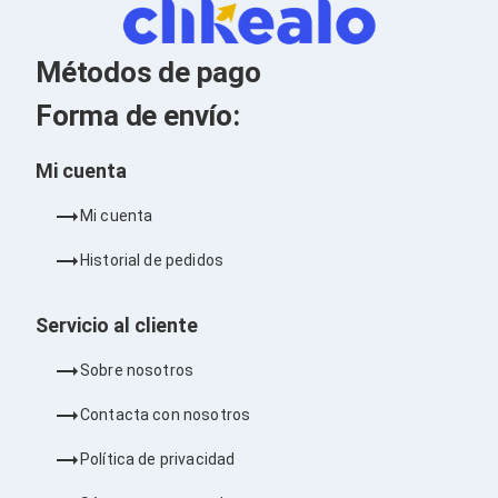
Barras de Sonido
Reproductores MP3 / MP4
Sonido para Centros de Entretenimiento
Métodos de pago
Soportes
Home Theater
Forma de envío:
Proyección
Proyectores
Mi cuenta
Accesorios Proyectores
Soportes de Proyectores
Presentadores
Mi cuenta
Maletines para Proyectores
Pantallas de Proyección
Historial de pedidos
Pizarrones Interactivos
Adaptadores de Red para Proyectores
Servicio al cliente
TV y Pantallas
Accesorios TV
Soportes para Pantallas
Sobre nosotros
Controles Remoto
Reproductores para Transmisión Multimedia
Contacta con nosotros
Pantallas
Pantallas Comerciales
Política de privacidad
Pantallas Interactivas