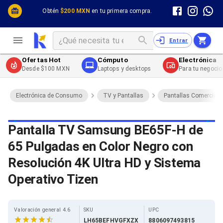
Cómputo y Hardware
Cómputo y Hardware
Obtén
$200 MXN
en tu primera compra.
Desktop y Portátiles
Cables
Electrónica de Consumo
Cables PC
Redes
Cables PC USB
Entrar
Impresión y Consumibles
Cables PC Serial
Celulares y Telefonía
Cables PC SATA / eSATA
Ofertas Hot
Cómputo
Electrónica
Energía
Cables PC SAS
Desde $100 MXN
Laptops y desktops
Para tu negocio
Cables PC VGA / HD15
Cables de Audio / Video
Cables de Audio / Video HDMI
Electrónica de Consumo
TV y Pantallas
Pantallas Comerciale
Cables de Audio / Video AUX
Cables de Audio / Video DisplayPort
Cables de Audio / Video VGA
Pantalla TV Samsung BE65F-H de
Cables de Audio / Video RCA
65 Pulgadas en Color Negro con
Cables de Audio / Video Toslink
Cables de Audio / Video DVI
Resolución 4K Ultra HD y Sistema
Cables de Energía
Cables de Poder (Interno)
Operativo Tizen
Cables de Poder (Externo)
Cables de Red
Cables Patch
Valoración general 4.6
SKU
UPC
Cables Fibra Óptica
LH65BEFHVGFXZX
8806097493815