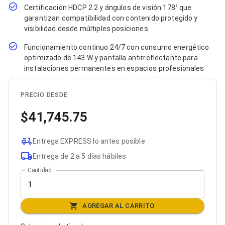
Bluetooth
Certificación HDCP 2.2 y ángulos de visión 178° que
Adaptadores Video
garantizan compatibilidad con contenido protegido y
Adaptadores Video DisplayPort
visibilidad desde múltiples posiciones
Divisores de Video
Adaptadores Video HDMI
Funcionamiento continuo 24/7 con consumo energético
Extensores y Receptores de Vídeo
optimizado de 143 W y pantalla antirreflectante para
Adaptadores Video DVI
instalaciones permanentes en espacios profesionales
Adaptadores Video VGA / HD15
Repetidores USB
PRECIO DESDE
Adaptadores Audio
Adaptadores Audio AUX
41,745.75
Adaptadores Audio USB
Dispositivos de Entrada
Mouse
Entrega EXPRESS lo antes posible
Mousepads
Entrega de 2 a 5 días hábiles
Teclados
Teclados Numéricos
Cantidad
Controles de Juego para PC
Servidores
Accesorios para Servidores
AGREGAR AL CARRITO
Racks y Gabinetes
Charolas para Racks y Gabinetes