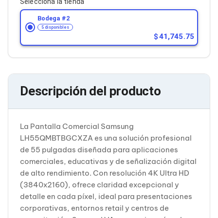
Selecciona la tienda
Cableado Estructurado para Servidores
Cables KVM
Bodega #
2
Fuentes de Poder
5 disponibles
Enfriamiento para Servidores
41,745.75
Soportes y Paneles
Sistemas Operativos para Servidores
Servidores
Soportes de Datos
Ultrium
Descripción del producto
Discos Duros / SSD / NAS
Accesorios para Discos Duros
Gabinetes de Discos Duros
Discos Duros Externos
La Pantalla Comercial Samsung
Discos Duros para NAS
LH55QMBTBGCXZA es una solución profesional
Discos Duros para Videovigilancia
Discos Duros para Servidores
de 55 pulgadas diseñada para aplicaciones
Accesorios para SSD
comerciales, educativas y de señalización digital
Gabinetes para SSD
de alto rendimiento. Con resolución 4K Ultra HD
Almacenamiento MSA
(3840x2160), ofrece claridad excepcional y
Discos Duros Internos para PC
detalle en cada píxel, ideal para presentaciones
Discos Duros Internos para Laptop
Monitores
corporativas, entornos retail y centros de
Monitores