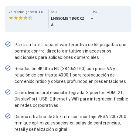
Cables SFP+
Cables Coaxiales
Accesorios para Cables
Valoración general 4.6
SKU
UPC
Jacks de Red
LH55QMBTBGCXZ
—
Conectores
A
Tapas y Cajas
Herramientas para Cables
Pinzas Ponchadoras
Pantalla táctil capacitiva interactiva de 55 pulgadas que
Probadores de Cable
permite control directo e intuitivo sin accesorios
Cortadoras de Cable
adicionales para aplicaciones comerciales
Protectores para Cables
Cables para Impresoras
Resolución 4K Ultra HD (3840x2160) con panel VA y
Bobinas
relación de contraste 4000:1 para reproducción de
Cableado Estructurado
contenido nítido y colores profundos en presentaciones
Sujetadores de Cables
Cinchos
Conectividad profesional integrada: 3 puertos HDMI 2.0,
Adaptadores
DisplayPort, USB, Ethernet y WiFi para integración flexible
Adaptadores PC
en redes corporativas
Adaptadores PC USB
Adaptadores PC Serial
Diseño ultrafino de 56.7 mm con montaje VESA 200x200
Adaptadores PC SATA
mm que optimiza espacios en salas de conferencias,
Adaptadores PC IDE
retail y señalización digital
Adaptadores PC Teclado