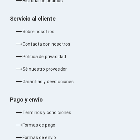
Historial de pedidos
Barras de Sonido
Reproductores MP3 / MP4
Sonido para Centros de Entretenimiento
Servicio al cliente
Soportes
Home Theater
Sobre nosotros
Proyección
Proyectores
Contacta con nosotros
Accesorios Proyectores
Soportes de Proyectores
Política de privacidad
Presentadores
Maletines para Proyectores
Sé nuestro proveedor
Pantallas de Proyección
Pizarrones Interactivos
Garantías y devoluciones
Adaptadores de Red para Proyectores
TV y Pantallas
Accesorios TV
Pago y envío
Soportes para Pantallas
Controles Remoto
Términos y condiciones
Reproductores para Transmisión Multimedia
Pantallas
Formas de pago
Pantallas Comerciales
Pantallas Interactivas
Formas de envío