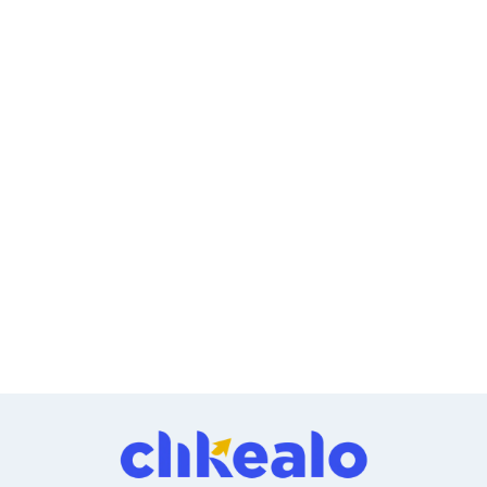
Ventiladores
Unidades de Disco
Quemadores de DVD
Desktop y Portátiles
Accesorios para Laptops
Cargadores
Docking Stations
Maletines
Candados para Laptops
Filtros de privacidad
Bases para Laptops
Mochilas para Laptops
Tablets
Soportes para Celulares y Tablets
Fundas y Skins
Lápices para Tablets
Tablets
Webcams y Audio
Audífonos
Webcams
Accesorios para PC's
Bases para PC's