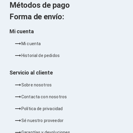
Kits de Herramientas
Métodos de pago
Candados para PC's
Protectores para PC's
Forma de envío:
Limpiadores para Electrónicos
Lentes para Computadora
Laptops
Mi cuenta
PC's de Escritorio
Workstations
Mi cuenta
All in One
Mini PC's
Historial de pedidos
Barebones
Electrónica de Consumo
Audio
Servicio al cliente
Accesorios de Audio
Micrófonos
Sobre nosotros
Estuches y Cajas
Bases para Audífonos
Contacta con nosotros
Accesorios para Micrófonos
Audífonos Intrauriculares
Política de privacidad
Bocinas
Bocinas y Bafles
Sé nuestro proveedor
Bocinas Portátiles
Bocinas para Computadora
Garantías y devoluciones