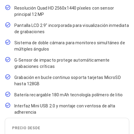
Cables SFP+
Cables Coaxiales
Resolución Quad HD 2560x1440 píxeles con sensor
Accesorios para Cables
principal 12 MP
Jacks de Red
Conectores
Pantalla LCD 2.9" incorporada para visualización inmediata
Tapas y Cajas
de grabaciones
Herramientas para Cables
Pinzas Ponchadoras
Sistema de doble cámara para monitoreo simultáneo de
Probadores de Cable
múltiples ángulos
Cortadoras de Cable
Protectores para Cables
G-Sensor de impacto protege automáticamente
Cables para Impresoras
grabaciones críticas
Bobinas
Grabación en bucle continuo soporta tarjetas MicroSD
Cableado Estructurado
Sujetadores de Cables
hasta 128GB
Cinchos
Batería recargable 180 mAh tecnología polímero de litio
Adaptadores
Adaptadores PC
Interfaz Mini USB 2.0 y montaje con ventosa de alta
Adaptadores PC USB
adherencia
Adaptadores PC Serial
Adaptadores PC SATA
Adaptadores PC IDE
PRECIO DESDE
Adaptadores PC Teclado