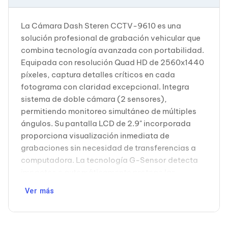
Cableado Estructurado para Servidores
Cables KVM
Fuentes de Poder
La Cámara Dash Steren CCTV-9610 es una
Enfriamiento para Servidores
solución profesional de grabación vehicular que
Soportes y Paneles
combina tecnología avanzada con portabilidad.
Sistemas Operativos para Servidores
Equipada con resolución Quad HD de 2560x1440
Servidores
Soportes de Datos
píxeles, captura detalles críticos en cada
Ultrium
fotograma con claridad excepcional. Integra
Discos Duros / SSD / NAS
sistema de doble cámara (2 sensores),
Accesorios para Discos Duros
permitiendo monitoreo simultáneo de múltiples
Gabinetes de Discos Duros
ángulos. Su pantalla LCD de 2.9" incorporada
Discos Duros Externos
Discos Duros para NAS
proporciona visualización inmediata de
Discos Duros para Videovigilancia
grabaciones sin necesidad de transferencias a
Discos Duros para Servidores
computadora. La tecnología G-Sensor detecta
Accesorios para SSD
impactos e automáticamente protege las
Gabinetes para SSD
grabaciones críticas contra sobrescritura
Almacenamiento MSA
Ver más
Discos Duros Internos para PC
accidental. Soporta grabación en bucle continuo,
Discos Duros Internos para Laptop
optimizando el uso del almacenamiento mediante
Monitores
tarjetas MicroSD de hasta 128GB. La batería
Monitores