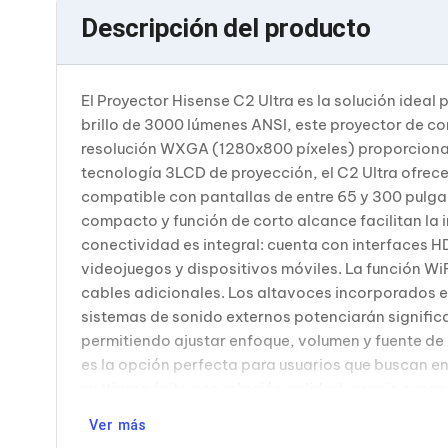
Bluetooth
Descripción del producto
Adaptadores Video
Adaptadores Video DisplayPort
Divisores de Video
Adaptadores Video HDMI
El Proyector Hisense C2 Ultra es la solución ideal
Extensores y Receptores de Vídeo
brillo de 3000 lúmenes ANSI, este proyector de co
Adaptadores Video DVI
resolución WXGA (1280x800 píxeles) proporciona 
Adaptadores Video VGA / HD15
tecnología 3LCD de proyección, el C2 Ultra ofrec
Repetidores USB
Adaptadores Audio
compatible con pantallas de entre 65 y 300 pulgad
Adaptadores Audio AUX
compacto y función de corto alcance facilitan la i
Adaptadores Audio USB
conectividad es integral: cuenta con interfaces 
Dispositivos de Entrada
videojuegos y dispositivos móviles. La función W
Mouse
cables adicionales. Los altavoces incorporados 
Mousepads
Teclados
sistemas de sonido externos potenciarán significa
Teclados Numéricos
permitiendo ajustar enfoque, volumen y fuente de 
Controles de Juego para PC
es la opción perfecta para usuarios que buscan en
Servidores
multipropósito con relación calidad-precio excep
Accesorios para Servidores
Racks y Gabinetes
Ver más
Charolas para Racks y Gabinetes