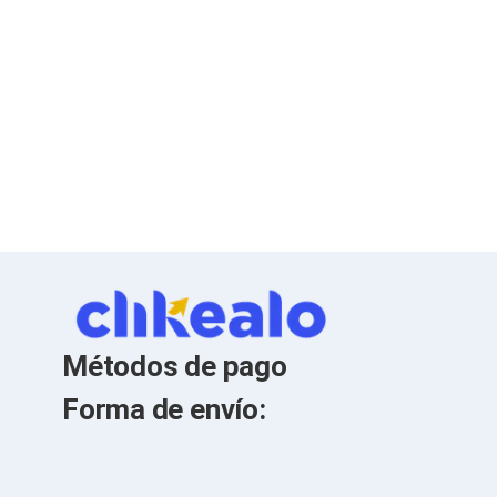
Soportes para Monitores
Monitores Portátiles
Filtros de Privacidad para Monitores
Accesorios para Estaciones de Trabajo
Estaciones de Trabajo
Memorias RAM y Flash
Memorias RAM para PC
Memorias RAM para Servidores
Memorias RAM para Laptop
Memorias USB
Lectores de Memoria
Memorias Flash
Componentes
Tarjetas de Expansión
Tarjetas PCI Express
Tarjetas de Sonido
Métodos de pago
Tarjetas PCI
Procesadores
Forma de envío:
Procesadores para PC
Enfriamiento y Ventilación
Disipadores para CPU
Pasta Térmica