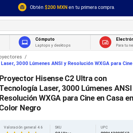
Obtén
$200 MXN
en tu primera compra.
Cómputo
Electró
Laptops y desktops
Para tu n
oyectores
/
a Laser, 3000 Lúmenes ANSI y Resolución WXGA para Cine
Proyector Hisense C2 Ultra con
Tecnología Laser, 3000 Lúmenes ANSI
Resolución WXGA para Cine en Casa e
Color Negro
Valoración general 4.6
SKU
UPC