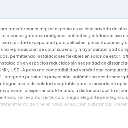
 para transformar cualquier espacio en un cine privado de alt
rto alcance garantiza imágenes brillantes y nítidas incluso 
una claridad excepcional para películas, presentaciones y 
e una reproducción de color superior y mayor durabilidad com
as, permitiendo instalaciones flexibles en salas de estar, of
nstalación en espacios reducidos sin necesidad de distancias 
HDMI y USB-A para una compatibilidad versátil con computad
iFi integrada permite la proyección inalámbrica desde smartp
entregan audio de calidad aceptable para la mayoría de apli
tivamente la experiencia. El mando a distancia facilita el co
entrada sin levantarse. Su color negro elegante se integra di
tretenimiento de cine en casa, educación a distancia, prese
cional.