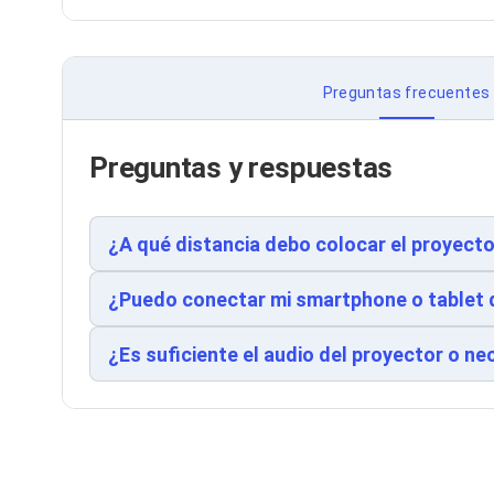
Cableado Estructurado para Servidores
Cables KVM
Fuentes de Poder
Enfriamiento para Servidores
Soportes y Paneles
Preguntas frecuentes
Sistemas Operativos para Servidores
Servidores
Soportes de Datos
Preguntas y respuestas
Ultrium
Discos Duros / SSD / NAS
Accesorios para Discos Duros
¿A qué distancia debo colocar el proyecto
Gabinetes de Discos Duros
Discos Duros Externos
Discos Duros para NAS
¿Puedo conectar mi smartphone o tablet d
Discos Duros para Videovigilancia
Discos Duros para Servidores
¿Es suficiente el audio del proyector o n
Accesorios para SSD
Gabinetes para SSD
Almacenamiento MSA
Discos Duros Internos para PC
Discos Duros Internos para Laptop
Monitores
Monitores