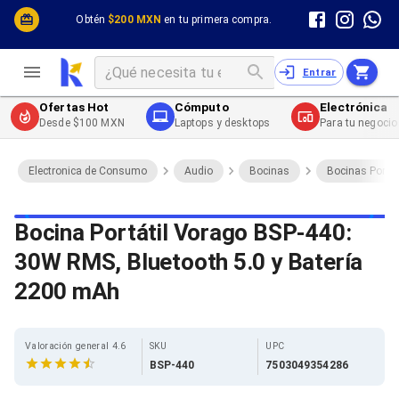
Cómputo y Hardware
Cómputo y Hardware
Obtén
$200 MXN
en tu primera compra.
Desktop y Portátiles
Cables
Electrónica de Consumo
Cables PC
Redes
Cables PC USB
Entrar
Impresión y Consumibles
Cables PC Serial
Celulares y Telefonía
Cables PC SATA / eSATA
Ofertas Hot
Cómputo
Electrónica
Energía
Cables PC SAS
Desde $100 MXN
Laptops y desktops
Para tu negocio
Cables PC VGA / HD15
Cables de Audio / Video
Cables de Audio / Video HDMI
Electronica de Consumo
Audio
Bocinas
Bocinas Portát
Cables de Audio / Video AUX
Cables de Audio / Video DisplayPort
Cables de Audio / Video VGA
Bocina Portátil Vorago BSP-440:
Cables de Audio / Video RCA
30W RMS, Bluetooth 5.0 y Batería
Cables de Audio / Video Toslink
Cables de Audio / Video DVI
2200 mAh
Cables de Energía
Cables de Poder (Interno)
Cables de Poder (Externo)
Cables de Red
Valoración general 4.6
SKU
UPC
Cables Patch
BSP-440
7503049354286
Cables Fibra Óptica