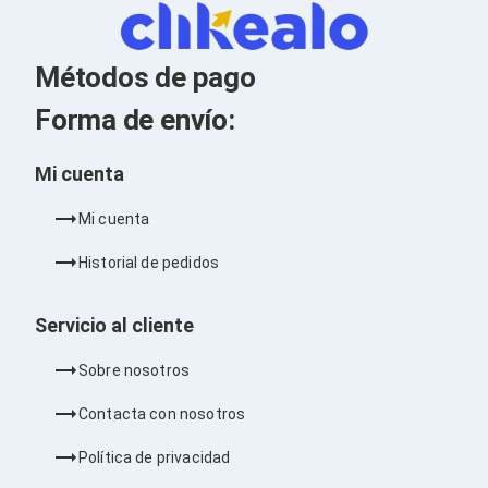
Kits de Herramientas
Candados para PC's
Protectores para PC's
Limpiadores para Electrónicos
Métodos de pago
Lentes para Computadora
Laptops
Forma de envío:
PC's de Escritorio
Workstations
Mi cuenta
All in One
Mini PC's
Barebones
Mi cuenta
Electrónica de Consumo
Audio
Historial de pedidos
Accesorios de Audio
Micrófonos
Servicio al cliente
Estuches y Cajas
Bases para Audífonos
Sobre nosotros
Accesorios para Micrófonos
Audífonos Intrauriculares
Contacta con nosotros
Bocinas
Bocinas y Bafles
Política de privacidad
Bocinas Portátiles
Bocinas para Computadora