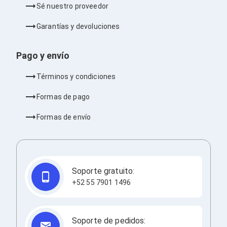
Sé nuestro proveedor
Barras de Sonido
Reproductores MP3 / MP4
Garantías y devoluciones
Sonido para Centros de Entretenimiento
Soportes
Home Theater
Pago y envío
Proyección
Proyectores
Términos y condiciones
Accesorios Proyectores
Soportes de Proyectores
Formas de pago
Presentadores
Maletines para Proyectores
Formas de envío
Pantallas de Proyección
Pizarrones Interactivos
Adaptadores de Red para Proyectores
TV y Pantallas
Accesorios TV
Soportes para Pantallas
Soporte gratuito:
Controles Remoto
+52 55 7901 1496
Reproductores para Transmisión Multimedia
Pantallas
Pantallas Comerciales
Pantallas Interactivas
Soporte de pedidos: