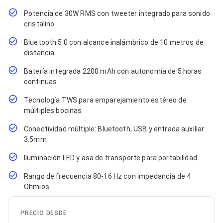
Cables SFP+
Cables Coaxiales
Potencia de 30W RMS con tweeter integrado para sonido
Accesorios para Cables
cristalino
Jacks de Red
Conectores
Bluetooth 5.0 con alcance inalámbrico de 10 metros de
Tapas y Cajas
distancia
Herramientas para Cables
Pinzas Ponchadoras
Batería integrada 2200 mAh con autonomía de 5 horas
Probadores de Cable
continuas
Cortadoras de Cable
Protectores para Cables
Tecnología TWS para emparejamiento estéreo de
Cables para Impresoras
múltiples bocinas
Bobinas
Conectividad múltiple: Bluetooth, USB y entrada auxiliar
Cableado Estructurado
Sujetadores de Cables
3.5mm
Cinchos
Iluminación LED y asa de transporte para portabilidad
Adaptadores
Adaptadores PC
Rango de frecuencia 80-16 Hz con impedancia de 4
Adaptadores PC USB
Ohmios
Adaptadores PC Serial
Adaptadores PC SATA
Adaptadores PC IDE
PRECIO DESDE
Adaptadores PC Teclado