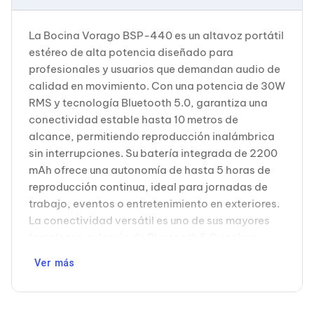
Cableado Estructurado para Servidores
Cables KVM
Fuentes de Poder
La Bocina Vorago BSP-440 es un altavoz portátil
Enfriamiento para Servidores
estéreo de alta potencia diseñado para
Soportes y Paneles
profesionales y usuarios que demandan audio de
Sistemas Operativos para Servidores
calidad en movimiento. Con una potencia de 30W
Servidores
Soportes de Datos
RMS y tecnología Bluetooth 5.0, garantiza una
Ultrium
conectividad estable hasta 10 metros de
Discos Duros / SSD / NAS
alcance, permitiendo reproducción inalámbrica
Accesorios para Discos Duros
sin interrupciones. Su batería integrada de 2200
Gabinetes de Discos Duros
mAh ofrece una autonomía de hasta 5 horas de
Discos Duros Externos
Discos Duros para NAS
reproducción continua, ideal para jornadas de
Discos Duros para Videovigilancia
trabajo, eventos o entretenimiento en exteriores.
Discos Duros para Servidores
La conectividad versátil es uno de sus mayores
Accesorios para SSD
fortalezas: además de Bluetooth 5.0, incluye
Gabinetes para SSD
entrada auxiliar de 3.5mm y puerto USB,
Almacenamiento MSA
Ver más
Discos Duros Internos para PC
permitiéndote conectar múltiples dispositivos
Discos Duros Internos para Laptop
según tus necesidades. El sistema TWS (True
Monitores
Wireless Stereo) amplía las posibilidades de
Monitores