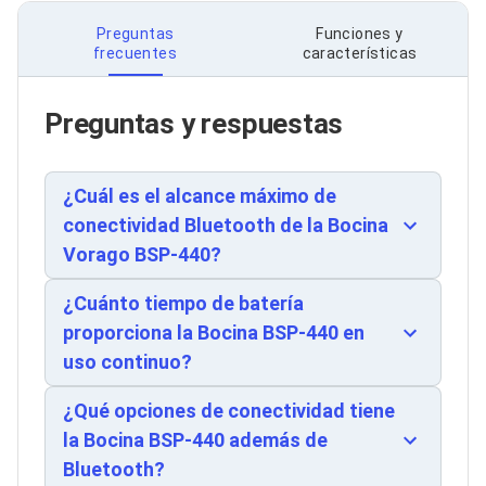
sonido estéreo cuando emparejas dos
Soportes para Monitores
Preguntas
Funciones y
dispositivos simultáneamente. La iluminación LED
Monitores Portátiles
frecuentes
características
Filtros de Privacidad para Monitores
integrada añade un elemento visual atractivo,
Accesorios para Estaciones de Trabajo
mientras que el asa de transporte facilita su
Estaciones de Trabajo
portabilidad. Técnicamente, el rango de
Preguntas y respuestas
Memorias RAM y Flash
frecuencia de 80-16 Hz asegura reproducción
Memorias RAM para PC
clara de tonos bajos y agudos, con un tweeter
Memorias RAM para Servidores
Memorias RAM para Laptop
dedicado para optimizar la calidad del sonido. La
¿Cuál es el alcance máximo de
Memorias USB
impedancia de 4 Ohmios proporciona estabilidad
conectividad Bluetooth de la Bocina
Lectores de Memoria
en la entrega de potencia. El control de volumen
Vorago BSP-440?
Memorias Flash
mediante botones físicos y el interruptor
Componentes
integrado de encendido/apagado ofrecen
Tarjetas de Expansión
¿Cuánto tiempo de batería
Tarjetas PCI Express
manejo intuitivo. Disponible en color negro
proporciona la Bocina BSP-440 en
Tarjetas de Sonido
elegante, es compatible con cualquier espacio
uso continuo?
Tarjetas PCI
profesional o de ocio.
Procesadores
Procesadores para PC
¿Qué opciones de conectividad tiene
Enfriamiento y Ventilación
la Bocina BSP-440 además de
Disipadores para CPU
Bluetooth?
Pasta Térmica