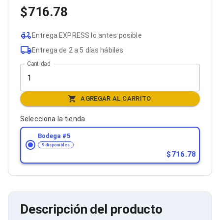
Bluetooth
716.78
Adaptadores Video
Adaptadores Video DisplayPort
Entrega EXPRESS lo antes posible
Divisores de Video
Adaptadores Video HDMI
Entrega de 2 a 5 días hábiles
Extensores y Receptores de Vídeo
Cantidad
Adaptadores Video DVI
Adaptadores Video VGA / HD15
Repetidores USB
Adaptadores Audio
AGREGAR AL CARRITO
Adaptadores Audio AUX
Adaptadores Audio USB
Selecciona la tienda
Dispositivos de Entrada
Mouse
Bodega #
5
Mousepads
9 disponibles
Teclados
716.78
Teclados Numéricos
Controles de Juego para PC
Servidores
Accesorios para Servidores
Racks y Gabinetes
Descripción del producto
Charolas para Racks y Gabinetes