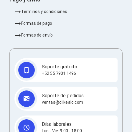
Barras de Sonido
Reproductores MP3 / MP4
Términos y condiciones
Sonido para Centros de Entretenimiento
Soportes
Formas de pago
Home Theater
Proyección
Formas de envío
Proyectores
Accesorios Proyectores
Soportes de Proyectores
Presentadores
Maletines para Proyectores
Soporte gratuito:
Pantallas de Proyección
+52 55 7901 1496
Pizarrones Interactivos
Adaptadores de Red para Proyectores
TV y Pantallas
Accesorios TV
Soporte de pedidos:
Soportes para Pantallas
ventas@clikealo.com
Controles Remoto
Reproductores para Transmisión Multimedia
Pantallas
Pantallas Comerciales
Días laborales:
Pantallas Interactivas
Lun - Vie: 9:00 - 18:00