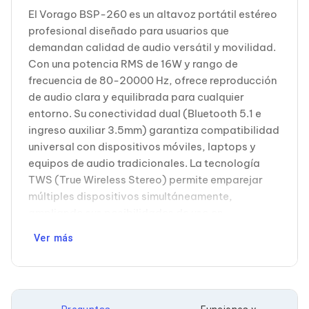
Cableado Estructurado para Servidores
El Vorago BSP-260 es un altavoz portátil estéreo
Cables KVM
profesional diseñado para usuarios que
Fuentes de Poder
Enfriamiento para Servidores
demandan calidad de audio versátil y movilidad.
Soportes y Paneles
Con una potencia RMS de 16W y rango de
Sistemas Operativos para Servidores
frecuencia de 80-20000 Hz, ofrece reproducción
Servidores
de audio clara y equilibrada para cualquier
Soportes de Datos
entorno. Su conectividad dual (Bluetooth 5.1 e
Ultrium
Discos Duros / SSD / NAS
ingreso auxiliar 3.5mm) garantiza compatibilidad
Accesorios para Discos Duros
universal con dispositivos móviles, laptops y
Gabinetes de Discos Duros
equipos de audio tradicionales. La tecnología
Discos Duros Externos
TWS (True Wireless Stereo) permite emparejar
Discos Duros para NAS
múltiples dispositivos simultáneamente,
Discos Duros para Videovigilancia
Discos Duros para Servidores
ampliando sus posibilidades de uso en
Accesorios para SSD
presentaciones, eventos corporativos o
Gabinetes para SSD
Ver más
espacios colaborativos. Con batería integrada
Almacenamiento MSA
de 1500mAh que proporciona 7 horas de
Discos Duros Internos para PC
autonomía continua, es ideal para profesionales
Discos Duros Internos para Laptop
Monitores
en movimiento. El alcance Bluetooth de 10 metros
Monitores