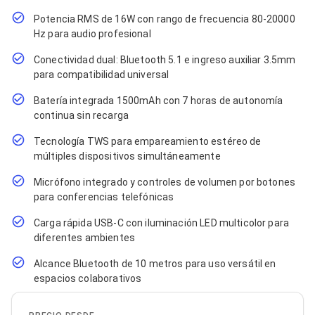
Cables SFP+
Cables Coaxiales
Potencia RMS de 16W con rango de frecuencia 80-20000
Accesorios para Cables
Hz para audio profesional
Jacks de Red
Conectores
Conectividad dual: Bluetooth 5.1 e ingreso auxiliar 3.5mm
Tapas y Cajas
para compatibilidad universal
Herramientas para Cables
Pinzas Ponchadoras
Batería integrada 1500mAh con 7 horas de autonomía
Probadores de Cable
continua sin recarga
Cortadoras de Cable
Protectores para Cables
Tecnología TWS para empareamiento estéreo de
Cables para Impresoras
múltiples dispositivos simultáneamente
Bobinas
Micrófono integrado y controles de volumen por botones
Cableado Estructurado
Sujetadores de Cables
para conferencias telefónicas
Cinchos
Carga rápida USB-C con iluminación LED multicolor para
Adaptadores
diferentes ambientes
Adaptadores PC
Adaptadores PC USB
Alcance Bluetooth de 10 metros para uso versátil en
Adaptadores PC Serial
espacios colaborativos
Adaptadores PC SATA
Adaptadores PC IDE
Adaptadores PC Teclado