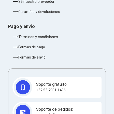
Sé nuestro proveedor
Barras de Sonido
Reproductores MP3 / MP4
Garantías y devoluciones
Sonido para Centros de Entretenimiento
Soportes
Home Theater
Pago y envío
Proyección
Proyectores
Términos y condiciones
Accesorios Proyectores
Soportes de Proyectores
Formas de pago
Presentadores
Maletines para Proyectores
Formas de envío
Pantallas de Proyección
Pizarrones Interactivos
Adaptadores de Red para Proyectores
TV y Pantallas
Accesorios TV
Soporte gratuito:
Soportes para Pantallas
Controles Remoto
+52 55 7901 1496
Reproductores para Transmisión Multimedia
Pantallas
Pantallas Comerciales
Soporte de pedidos:
Pantallas Interactivas