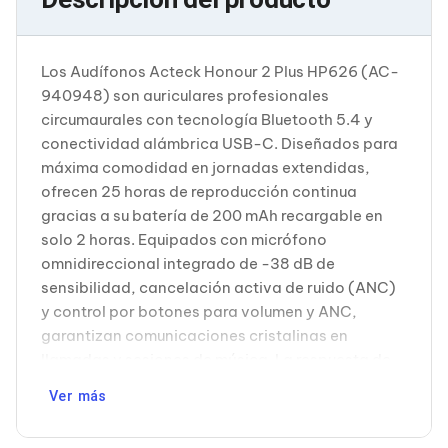
Cableado Estructurado para Servidores
Cables KVM
Fuentes de Poder
Enfriamiento para Servidores
Los Audífonos Acteck Honour 2 Plus HP626 (AC-
Soportes y Paneles
940948) son auriculares profesionales
Sistemas Operativos para Servidores
circumaurales con tecnología Bluetooth 5.4 y
Servidores
conectividad alámbrica USB-C. Diseñados para
Soportes de Datos
Ultrium
máxima comodidad en jornadas extendidas,
Discos Duros / SSD / NAS
ofrecen 25 horas de reproducción continua
Accesorios para Discos Duros
gracias a su batería de 200 mAh recargable en
Gabinetes de Discos Duros
solo 2 horas. Equipados con micrófono
Discos Duros Externos
omnidireccional integrado de -38 dB de
Discos Duros para NAS
Discos Duros para Videovigilancia
sensibilidad, cancelación activa de ruido (ANC)
Discos Duros para Servidores
y control por botones para volumen y ANC,
Accesorios para SSD
garantizan comunicaciones cristalinas en
Gabinetes para SSD
llamadas y sesiones de música. La respuesta de
Almacenamiento MSA
frecuencia de 20-20,000 Hz con drivers de 4 cm
Discos Duros Internos para PC
Ver más
Discos Duros Internos para Laptop
y 92 dB de sensibilidad aseguran audio de
Monitores
calidad profesional. Carcasa robusta en ABS,
Monitores