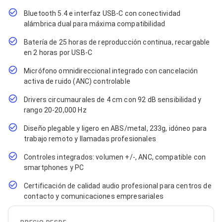
Cables SFP+
Cables Coaxiales
Bluetooth 5.4 e interfaz USB-C con conectividad
Accesorios para Cables
alámbrica dual para máxima compatibilidad
Jacks de Red
Conectores
Batería de 25 horas de reproducción continua, recargable
Tapas y Cajas
en 2 horas por USB-C
Herramientas para Cables
Pinzas Ponchadoras
Micrófono omnidireccional integrado con cancelación
Probadores de Cable
activa de ruido (ANC) controlable
Cortadoras de Cable
Protectores para Cables
Drivers circumaurales de 4 cm con 92 dB sensibilidad y
Cables para Impresoras
rango 20-20,000 Hz
Bobinas
Diseño plegable y ligero en ABS/metal, 233g, idóneo para
Cableado Estructurado
Sujetadores de Cables
trabajo remoto y llamadas profesionales
Cinchos
Controles integrados: volumen +/-, ANC, compatible con
Adaptadores
smartphones y PC
Adaptadores PC
Adaptadores PC USB
Certificación de calidad audio profesional para centros de
Adaptadores PC Serial
contacto y comunicaciones empresariales
Adaptadores PC SATA
Adaptadores PC IDE
Adaptadores PC Teclado