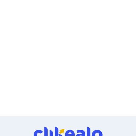
Ventiladores
Unidades de Disco
Quemadores de DVD
Desktop y Portátiles
Accesorios para Laptops
Cargadores
Docking Stations
Maletines
Candados para Laptops
Filtros de privacidad
Bases para Laptops
Mochilas para Laptops
Tablets
Soportes para Celulares y Tablets
Fundas y Skins
Lápices para Tablets
Tablets
Webcams y Audio
Audífonos
Webcams
Accesorios para PC's
Bases para PC's