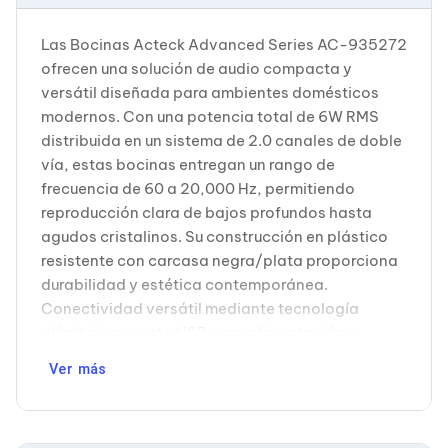
Cableado Estructurado para Servidores
Cables KVM
Las Bocinas Acteck Advanced Series AC-935272
Fuentes de Poder
Enfriamiento para Servidores
ofrecen una solución de audio compacta y
Soportes y Paneles
versátil diseñada para ambientes domésticos
Sistemas Operativos para Servidores
modernos. Con una potencia total de 6W RMS
Servidores
distribuida en un sistema de 2.0 canales de doble
Soportes de Datos
vía, estas bocinas entregan un rango de
Ultrium
Discos Duros / SSD / NAS
frecuencia de 60 a 20,000 Hz, permitiendo
Accesorios para Discos Duros
reproducción clara de bajos profundos hasta
Gabinetes de Discos Duros
agudos cristalinos. Su construcción en plástico
Discos Duros Externos
resistente con carcasa negra/plata proporciona
Discos Duros para NAS
durabilidad y estética contemporánea.
Discos Duros para Videovigilancia
Discos Duros para Servidores
Conectividad versátil mediante tecnología
Accesorios para SSD
alámbrica: puerto USB para alimentación y
Gabinetes para SSD
transferencia de audio digital, además de
Almacenamiento MSA
Ver más
conector auxiliar de 3.5mm para dispositivos
Discos Duros Internos para PC
analógicos tradicionales. El cable integrado de 1
Discos Duros Internos para Laptop
Monitores
metro ofrece flexibilidad de ubicación sin
Monitores