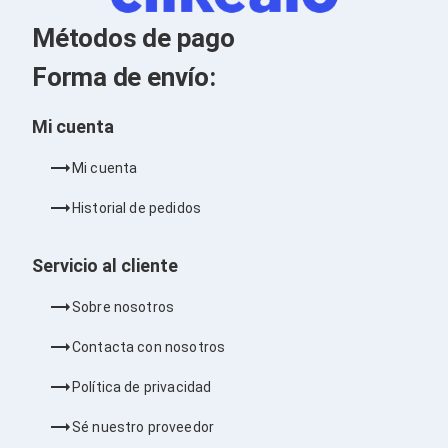
Kits de Herramientas
Candados para PC's
Métodos de pago
Protectores para PC's
Limpiadores para Electrónicos
Forma de envío:
Lentes para Computadora
Laptops
PC's de Escritorio
Mi cuenta
Workstations
All in One
Mi cuenta
Mini PC's
Barebones
Historial de pedidos
Electrónica de Consumo
Audio
Accesorios de Audio
Servicio al cliente
Micrófonos
Estuches y Cajas
Sobre nosotros
Bases para Audífonos
Accesorios para Micrófonos
Contacta con nosotros
Audífonos Intrauriculares
Bocinas
Política de privacidad
Bocinas y Bafles
Bocinas Portátiles
Sé nuestro proveedor
Bocinas para Computadora