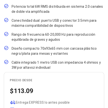
Cables SFP+
Cables Coaxiales
Potencia total 6W RMS distribuida en sistema 2.0 canales
Accesorios para Cables
de doble vía amplificada
Jacks de Red
Conectores
Conectividad dual: puerto USB y conector 3.5mm para
Tapas y Cajas
máxima compatibilidad de dispositivos
Herramientas para Cables
Pinzas Ponchadoras
Rango de frecuencia 60-20,000 Hz para reproducción
Probadores de Cable
equilibrada de graves y agudos
Cortadoras de Cable
Protectores para Cables
Diseño compacto 70x93x65 mm con carcasa plástico
Cables para Impresoras
negro/plata para mesas y estantes
Bobinas
Cable integrado 1 metro USB con impedancia 4 ohmios y
Cableado Estructurado
Sujetadores de Cables
3W por altavoz individual
Cinchos
Adaptadores
PRECIO DESDE
Adaptadores PC
Adaptadores PC USB
113.09
Adaptadores PC Serial
Adaptadores PC SATA
Adaptadores PC IDE
Entrega EXPRESS lo antes posible
Adaptadores PC Teclado