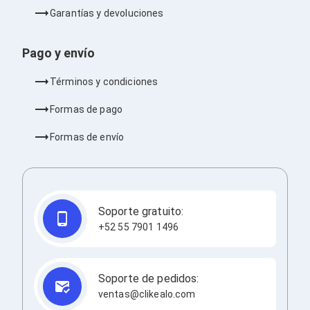
Barras de Sonido
Garantías y devoluciones
Reproductores MP3 / MP4
Sonido para Centros de Entretenimiento
Soportes
Pago y envío
Home Theater
Proyección
Términos y condiciones
Proyectores
Accesorios Proyectores
Formas de pago
Soportes de Proyectores
Presentadores
Formas de envío
Maletines para Proyectores
Pantallas de Proyección
Pizarrones Interactivos
Adaptadores de Red para Proyectores
TV y Pantallas
Soporte gratuito:
Accesorios TV
+52 55 7901 1496
Soportes para Pantallas
Controles Remoto
Reproductores para Transmisión Multimedia
Pantallas
Soporte de pedidos:
Pantallas Comerciales
ventas@clikealo.com
Pantallas Interactivas