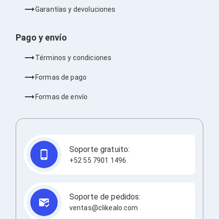
Barras de Sonido
Garantías y devoluciones
Reproductores MP3 / MP4
Sonido para Centros de Entretenimiento
Soportes
Pago y envío
Home Theater
Proyección
Términos y condiciones
Proyectores
Accesorios Proyectores
Formas de pago
Soportes de Proyectores
Presentadores
Formas de envío
Maletines para Proyectores
Pantallas de Proyección
Pizarrones Interactivos
Adaptadores de Red para Proyectores
TV y Pantallas
Soporte gratuito:
Accesorios TV
+52 55 7901 1496
Soportes para Pantallas
Controles Remoto
Reproductores para Transmisión Multimedia
Pantallas
Soporte de pedidos:
Pantallas Comerciales
ventas@clikealo.com
Pantallas Interactivas