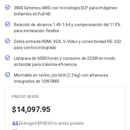
Cables SFP+
Cables Coaxiales
3800 lúmenes ANSI con tecnología DLP para imágenes
Accesorios para Cables
brillantes en Full HD
Jacks de Red
Conectores
Relación de alcance 1.49-1.64 y compensación del 110%
Tapas y Cajas
para instalación flexible
Herramientas para Cables
Pinzas Ponchadoras
Doble entrada HDMI, VGA, S-Video y conectividad RS-232
Probadores de Cable
para control integrado
Cortadoras de Cable
Protectores para Cables
Lámpara de 6000 horas y consumo de 220W en modo
Cables para Impresoras
estándar para máxima eficiencia
Bobinas
Montable en techo, portátil (2.3 kg) con altavoces
Cableado Estructurado
Sujetadores de Cables
integrados de 10W RMS
Cinchos
Adaptadores
PRECIO DESDE
Adaptadores PC
Adaptadores PC USB
14,097.95
Adaptadores PC Serial
Adaptadores PC SATA
Adaptadores PC IDE
Entrega EXPRESS lo antes posible
Adaptadores PC Teclado