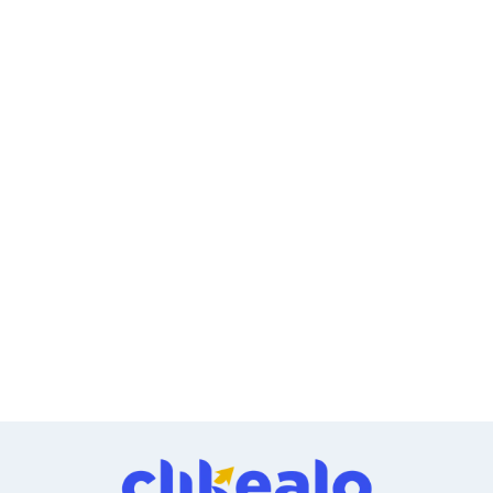
Ventiladores
Unidades de Disco
Quemadores de DVD
Desktop y Portátiles
Accesorios para Laptops
Cargadores
Docking Stations
Maletines
Candados para Laptops
Filtros de privacidad
Bases para Laptops
Mochilas para Laptops
Tablets
Soportes para Celulares y Tablets
Fundas y Skins
Lápices para Tablets
Tablets
Webcams y Audio
Audífonos
Webcams
Accesorios para PC's
Bases para PC's