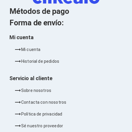
Kits de Herramientas
Candados para PC's
Métodos de pago
Protectores para PC's
Limpiadores para Electrónicos
Forma de envío:
Lentes para Computadora
Laptops
PC's de Escritorio
Mi cuenta
Workstations
All in One
Mi cuenta
Mini PC's
Barebones
Historial de pedidos
Electrónica de Consumo
Audio
Accesorios de Audio
Servicio al cliente
Micrófonos
Estuches y Cajas
Sobre nosotros
Bases para Audífonos
Accesorios para Micrófonos
Contacta con nosotros
Audífonos Intrauriculares
Bocinas
Política de privacidad
Bocinas y Bafles
Bocinas Portátiles
Sé nuestro proveedor
Bocinas para Computadora