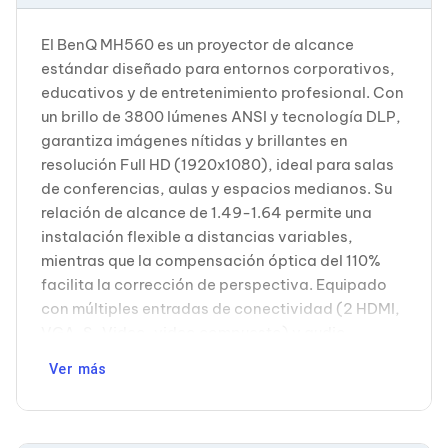
Cableado Estructurado para Servidores
Cables KVM
El BenQ MH560 es un proyector de alcance
Fuentes de Poder
Enfriamiento para Servidores
estándar diseñado para entornos corporativos,
Soportes y Paneles
educativos y de entretenimiento profesional. Con
Sistemas Operativos para Servidores
un brillo de 3800 lúmenes ANSI y tecnología DLP,
Servidores
garantiza imágenes nítidas y brillantes en
Soportes de Datos
resolución Full HD (1920x1080), ideal para salas
Ultrium
Discos Duros / SSD / NAS
de conferencias, aulas y espacios medianos. Su
Accesorios para Discos Duros
relación de alcance de 1.49-1.64 permite una
Gabinetes de Discos Duros
instalación flexible a distancias variables,
Discos Duros Externos
mientras que la compensación óptica del 110%
Discos Duros para NAS
facilita la corrección de perspectiva. Equipado
Discos Duros para Videovigilancia
Discos Duros para Servidores
con múltiples entradas de conectividad (2 HDMI,
Accesorios para SSD
VGA, S-Video, video compuesto) y audio
Gabinetes para SSD
integrado de 10W, el MH560 ofrece
Almacenamiento MSA
Ver más
compatibilidad universal con diversos
Discos Duros Internos para PC
dispositivos y fuentes de contenido. Su lámpara
Discos Duros Internos para Laptop
Monitores
de 6000 horas de duración, bajo consumo
Monitores