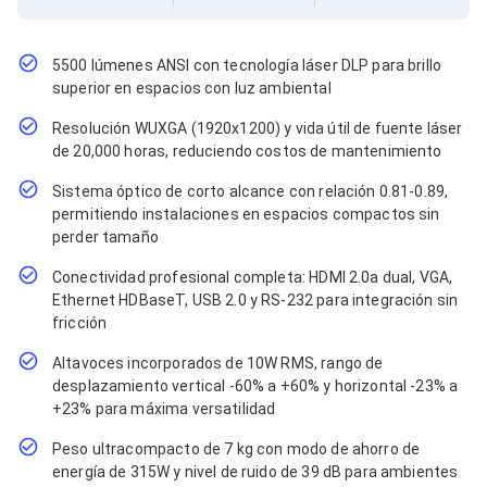
Cables SFP+
Cables Coaxiales
Accesorios para Cables
Jacks de Red
5500 lúmenes ANSI con tecnología láser DLP para brillo
Conectores
superior en espacios con luz ambiental
Tapas y Cajas
Resolución WUXGA (1920x1200) y vida útil de fuente láser
Herramientas para Cables
de 20,000 horas, reduciendo costos de mantenimiento
Pinzas Ponchadoras
Probadores de Cable
Sistema óptico de corto alcance con relación 0.81-0.89,
Cortadoras de Cable
permitiendo instalaciones en espacios compactos sin
Protectores para Cables
perder tamaño
Cables para Impresoras
Bobinas
Conectividad profesional completa: HDMI 2.0a dual, VGA,
Cableado Estructurado
Ethernet HDBaseT, USB 2.0 y RS-232 para integración sin
Sujetadores de Cables
fricción
Cinchos
Adaptadores
Altavoces incorporados de 10W RMS, rango de
Adaptadores PC
desplazamiento vertical -60% a +60% y horizontal -23% a
Adaptadores PC USB
+23% para máxima versatilidad
Adaptadores PC Serial
Adaptadores PC SATA
Peso ultracompacto de 7 kg con modo de ahorro de
Adaptadores PC IDE
energía de 315W y nivel de ruido de 39 dB para ambientes
Adaptadores PC Teclado