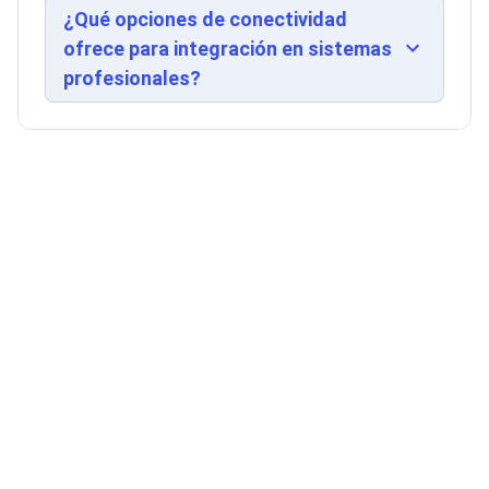
modo de ahorro de 315W y bajo nivel de ruido de
Ventiladores
¿Qué opciones de conectividad
Unidades de Disco
39 dB, ideal para ambientes de trabajo
ofrece para integración en sistemas
Quemadores de DVD
concentrado. Incluye mando a distancia
Desktop y Portátiles
profesionales?
alámbrico, pilas y cable de corriente. Compatible
Accesorios para Laptops
con voltaje universal 100-240V.
Cargadores
Docking Stations
Maletines
Candados para Laptops
Filtros de privacidad
Bases para Laptops
Mochilas para Laptops
Tablets
Soportes para Celulares y Tablets
Fundas y Skins
Lápices para Tablets
Tablets
Webcams y Audio
Audífonos
Webcams
Accesorios para PC's
Bases para PC's