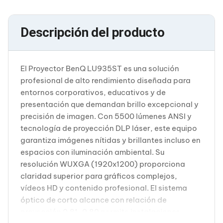
Cableado Estructurado para Servidores
Cables KVM
Fuentes de Poder
Descripción del producto
Enfriamiento para Servidores
Soportes y Paneles
Sistemas Operativos para Servidores
Servidores
El Proyector BenQ LU935ST es una solución
Soportes de Datos
profesional de alto rendimiento diseñada para
Ultrium
entornos corporativos, educativos y de
Discos Duros / SSD / NAS
Accesorios para Discos Duros
presentación que demandan brillo excepcional y
Gabinetes de Discos Duros
precisión de imagen. Con 5500 lúmenes ANSI y
Discos Duros Externos
tecnología de proyección DLP láser, este equipo
Discos Duros para NAS
garantiza imágenes nítidas y brillantes incluso en
Discos Duros para Videovigilancia
espacios con iluminación ambiental. Su
Discos Duros para Servidores
Accesorios para SSD
resolución WUXGA (1920x1200) proporciona
Gabinetes para SSD
claridad superior para gráficos complejos,
Almacenamiento MSA
vídeos HD y contenido profesional. El sistema
Discos Duros Internos para PC
óptico de corto alcance con relación de
Discos Duros Internos para Laptop
proyección 0.81-0.89 permite instalaciones
Monitores
Monitores