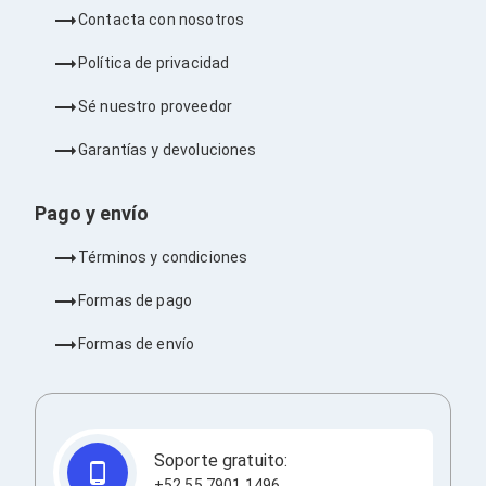
Barras de Sonido
Contacta con nosotros
Reproductores MP3 / MP4
Sonido para Centros de Entretenimiento
Política de privacidad
Soportes
Home Theater
Sé nuestro proveedor
Proyección
Proyectores
Garantías y devoluciones
Accesorios Proyectores
Soportes de Proyectores
Presentadores
Pago y envío
Maletines para Proyectores
Pantallas de Proyección
Términos y condiciones
Pizarrones Interactivos
Adaptadores de Red para Proyectores
Formas de pago
TV y Pantallas
Accesorios TV
Formas de envío
Soportes para Pantallas
Controles Remoto
Reproductores para Transmisión Multimedia
Pantallas
Pantallas Comerciales
Soporte gratuito:
Pantallas Interactivas
+52 55 7901 1496