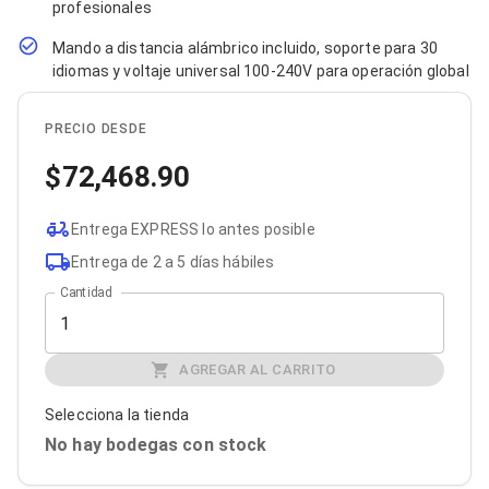
profesionales
Bluetooth
Adaptadores Video
Mando a distancia alámbrico incluido, soporte para 30
Adaptadores Video DisplayPort
idiomas y voltaje universal 100-240V para operación global
Divisores de Video
Adaptadores Video HDMI
Extensores y Receptores de Vídeo
PRECIO DESDE
Adaptadores Video DVI
Adaptadores Video VGA / HD15
72,468.90
Repetidores USB
Adaptadores Audio
Entrega EXPRESS lo antes posible
Adaptadores Audio AUX
Adaptadores Audio USB
Entrega de 2 a 5 días hábiles
Dispositivos de Entrada
Cantidad
Mouse
Mousepads
Teclados
Teclados Numéricos
AGREGAR AL CARRITO
Controles de Juego para PC
Servidores
Selecciona la tienda
Accesorios para Servidores
No hay bodegas con stock
Racks y Gabinetes
Charolas para Racks y Gabinetes