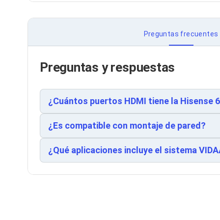
Cableado Estructurado para Servidores
Cables KVM
Fuentes de Poder
Enfriamiento para Servidores
Preguntas frecuentes
Soportes y Paneles
Sistemas Operativos para Servidores
Servidores
Preguntas y respuestas
Soportes de Datos
Ultrium
Discos Duros / SSD / NAS
¿Cuántos puertos HDMI tiene la Hisense
Accesorios para Discos Duros
Gabinetes de Discos Duros
Discos Duros Externos
¿Es compatible con montaje de pared?
Discos Duros para NAS
Discos Duros para Videovigilancia
¿Qué aplicaciones incluye el sistema VID
Discos Duros para Servidores
Accesorios para SSD
Gabinetes para SSD
Almacenamiento MSA
Discos Duros Internos para PC
Discos Duros Internos para Laptop
Monitores
Monitores