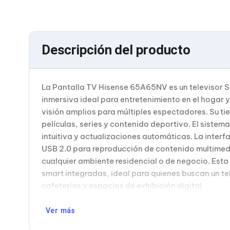
Bluetooth
Adaptadores Video
Adaptadores Video DisplayPort
Divisores de Video
Descripción del producto
Adaptadores Video HDMI
Extensores y Receptores de Vídeo
Adaptadores Video DVI
Adaptadores Video VGA / HD15
La Pantalla TV Hisense 65A65NV es un televisor S
Repetidores USB
inmersiva ideal para entretenimiento en el hogar
Adaptadores Audio
Adaptadores Audio AUX
visión amplios para múltiples espectadores. Su t
Adaptadores Audio USB
películas, series y contenido deportivo. El sist
Dispositivos de Entrada
intuitiva y actualizaciones automáticas. La inter
Mouse
USB 2.0 para reproducción de contenido multimed
Mousepads
cualquier ambiente residencial o de negocio. Est
Teclados
Teclados Numéricos
smart integradas, ideal para quienes buscan un tel
Controles de Juego para PC
cafeterías y espacios de exhibición digital.
Servidores
Accesorios para Servidores
Ver más
Racks y Gabinetes
Charolas para Racks y Gabinetes