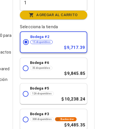
AGREGAR AL CARRITO
Selecciona la tienda
.0 para
Bodega #
2
15 disponibles
9,717.39
factos
Bodega #
6
35 disponibles
pared
9,845.85
ción
Bodega #
5
126 disponibles
10,238.24
Bodega #
3
308 disponibles
Backorder
9,485.35