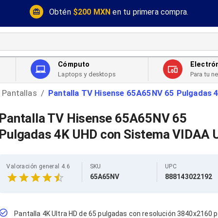
Obtén
$200 MXN
en tu primera compra.
Cómputo
Electró
Laptops y desktops
Para tu n
Pantallas
Pantalla TV Hisense 65A65NV 65 Pulgadas 
/
Pantalla TV Hisense 65A65NV 65
Pulgadas 4K UHD con Sistema VIDAA 
Valoración general 4.6
SKU
UPC
65A65NV
888143022192
Pantalla 4K Ultra HD de 65 pulgadas con resolución 3840x2160 p