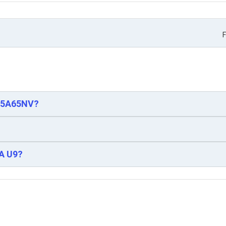
F
 65A65NV?
AA U9?