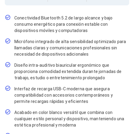
Cables SFP+
Cables Coaxiales
Accesorios para Cables
Jacks de Red
Conectividad Bluetooth 5.2 de largo alcance y bajo
Conectores
consumo energético para conexión estable con
Tapas y Cajas
dispositivos móviles y computadoras
Herramientas para Cables
Micrófono integrado de alta sensibilidad optimizado para
Pinzas Ponchadoras
Probadores de Cable
llamadas claras y comunicaciones profesionales sin
Cortadoras de Cable
necesidad de dispositivos adicionales
Protectores para Cables
Diseño intra-auditivo biauricular ergonómico que
Cables para Impresoras
proporciona comodidad extendida durante jornadas de
Bobinas
Cableado Estructurado
trabajo, estudio o entretenimiento prolongado
Sujetadores de Cables
Interfaz de recarga USB-C moderna que asegura
Cinchos
compatibilidad con accesorios contemporáneos y
Adaptadores
permite recargas rápidas y eficientes
Adaptadores PC
Adaptadores PC USB
Acabado en color blanco versátil que combina con
Adaptadores PC Serial
cualquier estilo personal y dispositivo, manteniendo una
Adaptadores PC SATA
estética profesional y moderna
Adaptadores PC IDE
Adaptadores PC Teclado