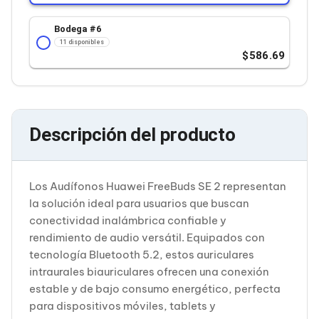
Cableado Estructurado para Servidores
Cables KVM
Bodega #
6
Fuentes de Poder
11 disponibles
Enfriamiento para Servidores
586.69
Soportes y Paneles
Sistemas Operativos para Servidores
Servidores
Soportes de Datos
Ultrium
Descripción del producto
Discos Duros / SSD / NAS
Accesorios para Discos Duros
Gabinetes de Discos Duros
Discos Duros Externos
Los Audífonos Huawei FreeBuds SE 2 representan
Discos Duros para NAS
Discos Duros para Videovigilancia
la solución ideal para usuarios que buscan
Discos Duros para Servidores
conectividad inalámbrica confiable y
Accesorios para SSD
rendimiento de audio versátil. Equipados con
Gabinetes para SSD
tecnología Bluetooth 5.2, estos auriculares
Almacenamiento MSA
intraurales biauriculares ofrecen una conexión
Discos Duros Internos para PC
Discos Duros Internos para Laptop
estable y de bajo consumo energético, perfecta
Monitores
para dispositivos móviles, tablets y
Monitores