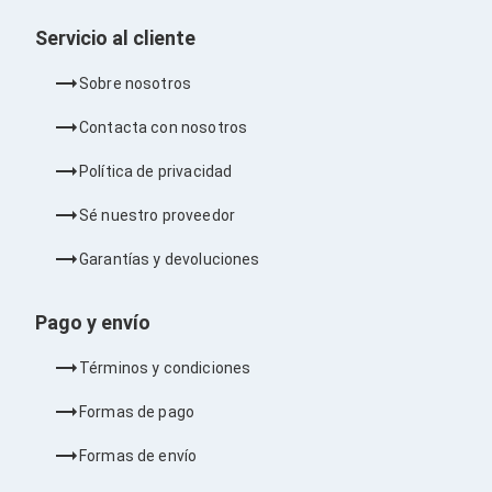
Barras de Sonido
Reproductores MP3 / MP4
Servicio al cliente
Sonido para Centros de Entretenimiento
Soportes
Sobre nosotros
Home Theater
Proyección
Contacta con nosotros
Proyectores
Accesorios Proyectores
Política de privacidad
Soportes de Proyectores
Presentadores
Sé nuestro proveedor
Maletines para Proyectores
Pantallas de Proyección
Garantías y devoluciones
Pizarrones Interactivos
Adaptadores de Red para Proyectores
Pago y envío
TV y Pantallas
Accesorios TV
Soportes para Pantallas
Términos y condiciones
Controles Remoto
Reproductores para Transmisión Multimedia
Formas de pago
Pantallas
Pantallas Comerciales
Formas de envío
Pantallas Interactivas