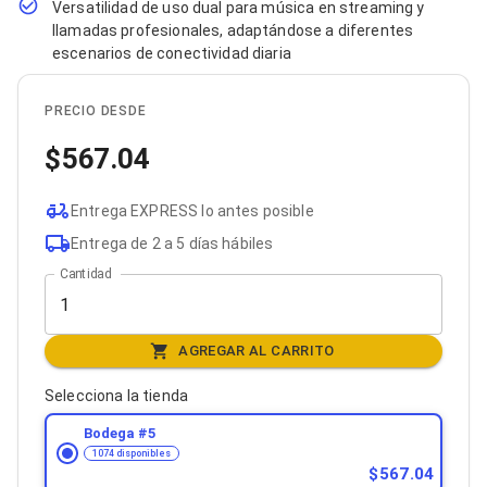
Versatilidad de uso dual para música en streaming y
Bluetooth
llamadas profesionales, adaptándose a diferentes
Adaptadores Video
escenarios de conectividad diaria
Adaptadores Video DisplayPort
Divisores de Video
Adaptadores Video HDMI
PRECIO DESDE
Extensores y Receptores de Vídeo
Adaptadores Video DVI
567.04
Adaptadores Video VGA / HD15
Repetidores USB
Adaptadores Audio
Entrega EXPRESS lo antes posible
Adaptadores Audio AUX
Entrega de 2 a 5 días hábiles
Adaptadores Audio USB
Dispositivos de Entrada
Cantidad
Mouse
Mousepads
Teclados
AGREGAR AL CARRITO
Teclados Numéricos
Controles de Juego para PC
Selecciona la tienda
Servidores
Accesorios para Servidores
Bodega #
5
Racks y Gabinetes
1074 disponibles
Charolas para Racks y Gabinetes
567.04