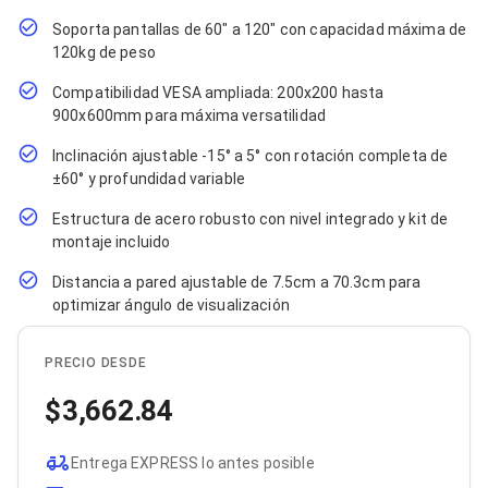
Cables SFP+
Cables Coaxiales
Soporta pantallas de 60" a 120" con capacidad máxima de
Accesorios para Cables
120kg de peso
Jacks de Red
Conectores
Compatibilidad VESA ampliada: 200x200 hasta
Tapas y Cajas
900x600mm para máxima versatilidad
Herramientas para Cables
Pinzas Ponchadoras
Inclinación ajustable -15° a 5° con rotación completa de
Probadores de Cable
±60° y profundidad variable
Cortadoras de Cable
Protectores para Cables
Estructura de acero robusto con nivel integrado y kit de
Cables para Impresoras
montaje incluido
Bobinas
Distancia a pared ajustable de 7.5cm a 70.3cm para
Cableado Estructurado
Sujetadores de Cables
optimizar ángulo de visualización
Cinchos
Adaptadores
PRECIO DESDE
Adaptadores PC
Adaptadores PC USB
3,662.84
Adaptadores PC Serial
Adaptadores PC SATA
Adaptadores PC IDE
Entrega EXPRESS lo antes posible
Adaptadores PC Teclado