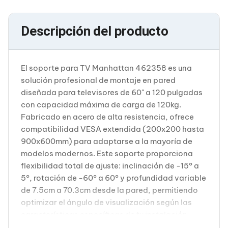
Cableado Estructurado para Servidores
Cables KVM
Fuentes de Poder
Descripción del producto
Enfriamiento para Servidores
Soportes y Paneles
Sistemas Operativos para Servidores
Servidores
El soporte para TV Manhattan 462358 es una
Soportes de Datos
solución profesional de montaje en pared
Ultrium
diseñada para televisores de 60" a 120 pulgadas
Discos Duros / SSD / NAS
Accesorios para Discos Duros
con capacidad máxima de carga de 120kg.
Gabinetes de Discos Duros
Fabricado en acero de alta resistencia, ofrece
Discos Duros Externos
compatibilidad VESA extendida (200x200 hasta
Discos Duros para NAS
900x600mm) para adaptarse a la mayoría de
Discos Duros para Videovigilancia
modelos modernos. Este soporte proporciona
Discos Duros para Servidores
Accesorios para SSD
flexibilidad total de ajuste: inclinación de -15° a
Gabinetes para SSD
5°, rotación de -60° a 60° y profundidad variable
Almacenamiento MSA
de 7.5cm a 70.3cm desde la pared, permitiendo
Discos Duros Internos para PC
optimizar el ángulo de visualización según las
Discos Duros Internos para Laptop
características específicas de tu instalación.
Monitores
Monitores
Incluye kit de montaje completo, manual de