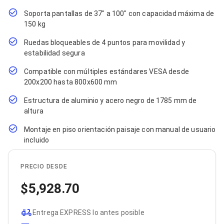
Cables SFP+
Cables Coaxiales
Soporta pantallas de 37" a 100" con capacidad máxima de
Accesorios para Cables
150 kg
Jacks de Red
Conectores
Ruedas bloqueables de 4 puntos para movilidad y
Tapas y Cajas
estabilidad segura
Herramientas para Cables
Pinzas Ponchadoras
Compatible con múltiples estándares VESA desde
Probadores de Cable
200x200 hasta 800x600 mm
Cortadoras de Cable
Protectores para Cables
Estructura de aluminio y acero negro de 1785 mm de
Cables para Impresoras
altura
Bobinas
Montaje en piso orientación paisaje con manual de usuario
Cableado Estructurado
Sujetadores de Cables
incluido
Cinchos
Adaptadores
PRECIO DESDE
Adaptadores PC
Adaptadores PC USB
5,928.70
Adaptadores PC Serial
Adaptadores PC SATA
Adaptadores PC IDE
Entrega EXPRESS lo antes posible
Adaptadores PC Teclado