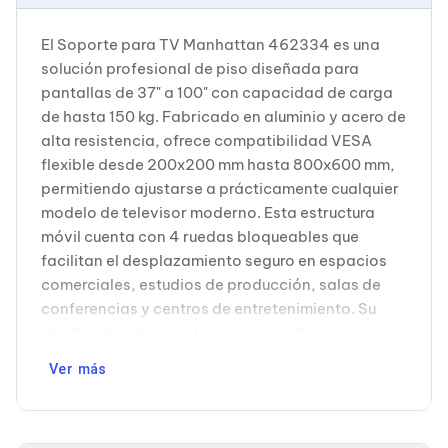
Cableado Estructurado para Servidores
Cables KVM
El Soporte para TV Manhattan 462334 es una
Fuentes de Poder
Enfriamiento para Servidores
solución profesional de piso diseñada para
Soportes y Paneles
pantallas de 37" a 100" con capacidad de carga
Sistemas Operativos para Servidores
de hasta 150 kg. Fabricado en aluminio y acero de
Servidores
alta resistencia, ofrece compatibilidad VESA
Soportes de Datos
flexible desde 200x200 mm hasta 800x600 mm,
Ultrium
Discos Duros / SSD / NAS
permitiendo ajustarse a prácticamente cualquier
Accesorios para Discos Duros
modelo de televisor moderno. Esta estructura
Gabinetes de Discos Duros
móvil cuenta con 4 ruedas bloqueables que
Discos Duros Externos
facilitan el desplazamiento seguro en espacios
Discos Duros para NAS
comerciales, estudios de producción, salas de
Discos Duros para Videovigilancia
Discos Duros para Servidores
conferencias y centros de entretenimiento. Su
Accesorios para SSD
diseño robusto en color negro se integra
Gabinetes para SSD
discretamente en cualquier entorno profesional,
Almacenamiento MSA
Ver más
mientras mantiene estabilidad total cuando las
Discos Duros Internos para PC
ruedas están bloqueadas. Con dimensiones de
Discos Duros Internos para Laptop
Monitores
1785 mm de altura y 1050 mm de ancho,
Monitores