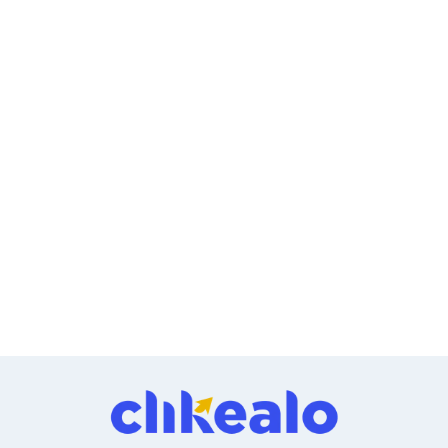
Ventiladores
Unidades de Disco
Quemadores de DVD
Desktop y Portátiles
Accesorios para Laptops
Cargadores
Docking Stations
Maletines
Candados para Laptops
Filtros de privacidad
Bases para Laptops
Mochilas para Laptops
Tablets
Soportes para Celulares y Tablets
Fundas y Skins
Lápices para Tablets
Tablets
Webcams y Audio
Audífonos
Webcams
Accesorios para PC's
Bases para PC's