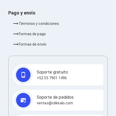
Barras de Sonido
Reproductores MP3 / MP4
Pago y envío
Sonido para Centros de Entretenimiento
Soportes
Términos y condiciones
Home Theater
Proyección
Formas de pago
Proyectores
Accesorios Proyectores
Formas de envío
Soportes de Proyectores
Presentadores
Maletines para Proyectores
Pantallas de Proyección
Pizarrones Interactivos
Adaptadores de Red para Proyectores
Soporte gratuito:
TV y Pantallas
+52 55 7901 1496
Accesorios TV
Soportes para Pantallas
Controles Remoto
Reproductores para Transmisión Multimedia
Soporte de pedidos:
Pantallas
ventas@clikealo.com
Pantallas Comerciales
Pantallas Interactivas