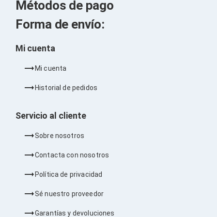
Kits de Herramientas
Métodos de pago
Candados para PC's
Protectores para PC's
Forma de envío:
Limpiadores para Electrónicos
Lentes para Computadora
Mi cuenta
Laptops
PC's de Escritorio
Workstations
Mi cuenta
All in One
Mini PC's
Historial de pedidos
Barebones
Electrónica de Consumo
Servicio al cliente
Audio
Accesorios de Audio
Sobre nosotros
Micrófonos
Estuches y Cajas
Contacta con nosotros
Bases para Audífonos
Accesorios para Micrófonos
Política de privacidad
Audífonos Intrauriculares
Bocinas
Sé nuestro proveedor
Bocinas y Bafles
Bocinas Portátiles
Garantías y devoluciones
Bocinas para Computadora