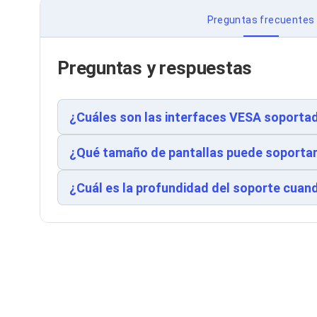
Cableado Estructurado para Servidores
Cables KVM
Preguntas frecuentes
Fuentes de Poder
Enfriamiento para Servidores
Soportes y Paneles
Preguntas y respuestas
Sistemas Operativos para Servidores
Servidores
Soportes de Datos
¿Cuáles son las interfaces VESA soporta
Ultrium
Discos Duros / SSD / NAS
Accesorios para Discos Duros
¿Qué tamaño de pantallas puede soporta
Gabinetes de Discos Duros
Discos Duros Externos
¿Cuál es la profundidad del soporte cuan
Discos Duros para NAS
Discos Duros para Videovigilancia
Discos Duros para Servidores
Accesorios para SSD
Gabinetes para SSD
Almacenamiento MSA
Discos Duros Internos para PC
Discos Duros Internos para Laptop
Monitores
Monitores