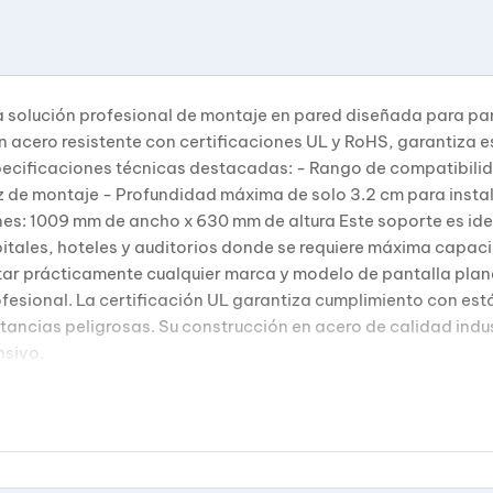
 solución profesional de montaje en pared diseñada para pa
acero resistente con certificaciones UL y RoHS, garantiza es
Especificaciones técnicas destacadas: - Rango de compatib
az de montaje - Profundidad máxima de solo 3.2 cm para insta
ones: 1009 mm de ancho x 630 mm de altura Este soporte es id
itales, hoteles y auditorios donde se requiere máxima capac
tar prácticamente cualquier marca y modelo de pantalla plana
profesional. La certificación UL garantiza cumplimiento con e
tancias peligrosas. Su construcción en acero de calidad indus
nsivo.