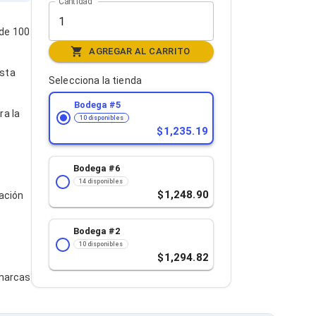
Cantidad
 de 100
AGREGAR AL CARRITO
asta
Selecciona la tienda
Bodega #
5
ra la
10 disponibles
1,235.19
Bodega #
6
14 disponibles
1,248.90
lación
Bodega #
2
10 disponibles
1,294.82
 marcas