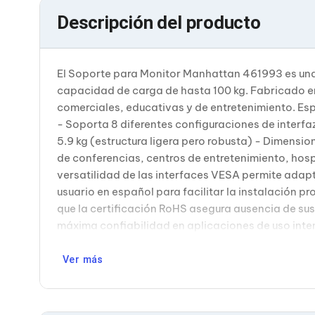
Bluetooth
Descripción del producto
Adaptadores Video
Adaptadores Video DisplayPort
Divisores de Video
Adaptadores Video HDMI
El Soporte para Monitor Manhattan 461993 es una
Extensores y Receptores de Vídeo
capacidad de carga de hasta 100 kg. Fabricado en 
Adaptadores Video DVI
comerciales, educativas y de entretenimiento. 
Adaptadores Video VGA / HD15
Repetidores USB
- Soporta 8 diferentes configuraciones de interf
Adaptadores Audio
5.9 kg (estructura ligera pero robusta) - Dimensi
Adaptadores Audio AUX
de conferencias, centros de entretenimiento, hosp
Adaptadores Audio USB
versatilidad de las interfaces VESA permite adap
Dispositivos de Entrada
usuario en español para facilitar la instalación 
Mouse
Mousepads
que la certificación RoHS asegura ausencia de sus
Teclados
máxima confiabilidad en aplicaciones de uso inte
Teclados Numéricos
Controles de Juego para PC
Ver más
Servidores
Accesorios para Servidores
Racks y Gabinetes
Charolas para Racks y Gabinetes