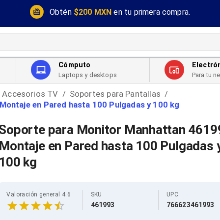
Obtén
$200 MXN
en tu primera compra.
Cómputo
Electró
Laptops y desktops
Para tu n
Accesorios TV
Soportes para Pantallas
/
/
Montaje en Pared hasta 100 Pulgadas y 100 kg
Soporte para Monitor Manhattan 4619
Montaje en Pared hasta 100 Pulgadas 
100 kg
Valoración general 4.6
SKU
UPC
461993
766623461993