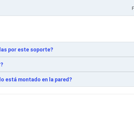
F
das por este soporte?
r?
do está montado en la pared?