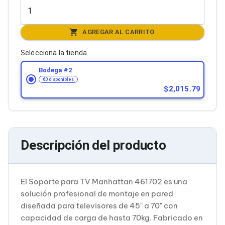
Bluetooth
Adaptadores Video
Adaptadores Video DisplayPort
AGREGAR AL CARRITO
Divisores de Video
Adaptadores Video HDMI
Selecciona la tienda
Extensores y Receptores de Vídeo
Adaptadores Video DVI
Bodega #
2
Adaptadores Video VGA / HD15
60 disponibles
Repetidores USB
2,015.79
Adaptadores Audio
Adaptadores Audio AUX
Adaptadores Audio USB
Dispositivos de Entrada
Mouse
Descripción del producto
Mousepads
Teclados
Teclados Numéricos
Controles de Juego para PC
El Soporte para TV Manhattan 461702 es una
Servidores
solución profesional de montaje en pared
Accesorios para Servidores
diseñada para televisores de 45" a 70" con
Racks y Gabinetes
Charolas para Racks y Gabinetes
capacidad de carga de hasta 70kg. Fabricado en