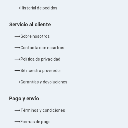
Kits de Herramientas
Candados para PC's
Historial de pedidos
Protectores para PC's
Limpiadores para Electrónicos
Lentes para Computadora
Servicio al cliente
Laptops
PC's de Escritorio
Sobre nosotros
Workstations
All in One
Contacta con nosotros
Mini PC's
Barebones
Política de privacidad
Electrónica de Consumo
Audio
Sé nuestro proveedor
Accesorios de Audio
Micrófonos
Garantías y devoluciones
Estuches y Cajas
Bases para Audífonos
Accesorios para Micrófonos
Pago y envío
Audífonos Intrauriculares
Bocinas
Términos y condiciones
Bocinas y Bafles
Bocinas Portátiles
Formas de pago
Bocinas para Computadora