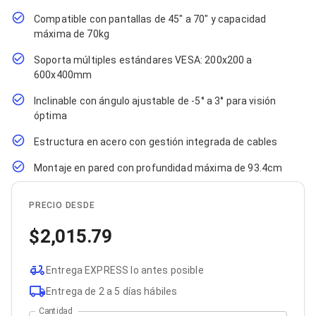
Cables SFP+
Cables Coaxiales
Compatible con pantallas de 45" a 70" y capacidad
Accesorios para Cables
máxima de 70kg
Jacks de Red
Conectores
Soporta múltiples estándares VESA: 200x200 a
Tapas y Cajas
600x400mm
Herramientas para Cables
Pinzas Ponchadoras
Inclinable con ángulo ajustable de -5° a 3° para visión
Probadores de Cable
óptima
Cortadoras de Cable
Protectores para Cables
Estructura en acero con gestión integrada de cables
Cables para Impresoras
Montaje en pared con profundidad máxima de 93.4cm
Bobinas
Cableado Estructurado
Sujetadores de Cables
PRECIO DESDE
Cinchos
Adaptadores
2,015.79
Adaptadores PC
Adaptadores PC USB
Adaptadores PC Serial
Entrega EXPRESS lo antes posible
Adaptadores PC SATA
Entrega de 2 a 5 días hábiles
Adaptadores PC IDE
Adaptadores PC Teclado
Cantidad