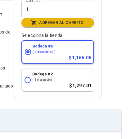
Cantidad
en
AGREGAR AL CARRITO
los de
Selecciona la tienda
Bodega #
6
4 disponibles
1,165.08
ios
Bodega #
2
5 disponibles
1,297.01
ncluido