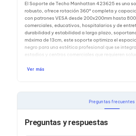
El Soporte de Techo Manhattan 423625 es una sol
Bluetooth
Adaptadores Video
robusto, ofrece rotación 360° completa y capacid
Adaptadores Video DisplayPort
con patrones VESA desde 200x200mm hasta 800x40
Divisores de Video
comerciales, educativos, hospitalarios y de entre
Adaptadores Video HDMI
durabilidad y estabilidad a largo plazo, soporta
Extensores y Receptores de Vídeo
máxima de 13cm, este soporte optimiza el espacio 
Adaptadores Video DVI
Adaptadores Video VGA / HD15
negro para una estética profesional que se integr
Repetidores USB
estadios y centros comerciales que requieren solu
Adaptadores Audio
Adaptadores Audio AUX
Ver más
Adaptadores Audio USB
Dispositivos de Entrada
Mouse
Mousepads
Teclados
Teclados Numéricos
Preguntas frecuentes
Controles de Juego para PC
Servidores
Accesorios para Servidores
Preguntas y respuestas
Racks y Gabinetes
Charolas para Racks y Gabinetes