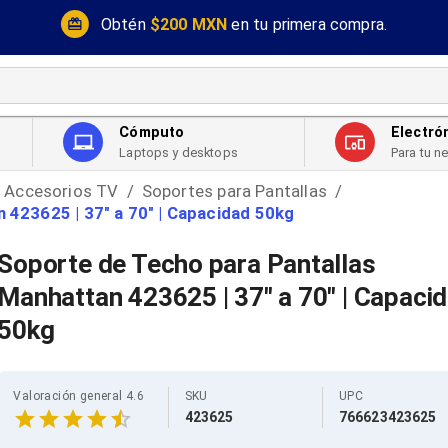
Obtén
$200 MXN
en tu primera compra.
Cómputo
Electró
Laptops y desktops
Para tu n
Accesorios TV
Soportes para Pantallas
/
/
 423625 | 37" a 70" | Capacidad 50kg
Soporte de Techo para Pantallas
Manhattan 423625 | 37" a 70" | Capaci
50kg
Valoración general 4.6
SKU
UPC
423625
766623423625