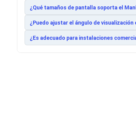
Cableado Estructurado para Servidores
¿Qué tamaños de pantalla soporta el Ma
Cables KVM
Fuentes de Poder
Enfriamiento para Servidores
¿Puedo ajustar el ángulo de visualización
Soportes y Paneles
Sistemas Operativos para Servidores
¿Es adecuado para instalaciones comercia
Servidores
Soportes de Datos
Ultrium
Discos Duros / SSD / NAS
Accesorios para Discos Duros
Gabinetes de Discos Duros
Discos Duros Externos
Discos Duros para NAS
Discos Duros para Videovigilancia
Discos Duros para Servidores
Accesorios para SSD
Gabinetes para SSD
Almacenamiento MSA
Discos Duros Internos para PC
Discos Duros Internos para Laptop
Monitores
Monitores