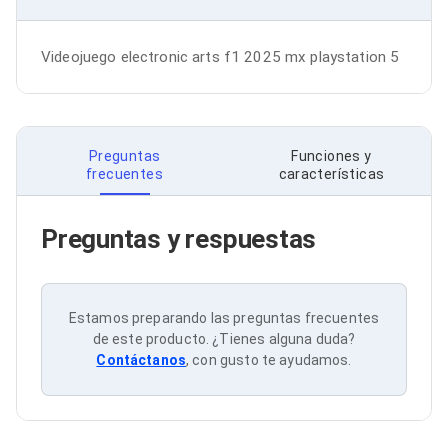
Bluetooth
Adaptadores Video
Adaptadores Video DisplayPort
Videojuego electronic arts f1 2025 mx playstation 5
Divisores de Video
Adaptadores Video HDMI
Extensores y Receptores de Vídeo
Adaptadores Video DVI
Adaptadores Video VGA / HD15
Preguntas
Funciones y
Repetidores USB
frecuentes
características
Adaptadores Audio
Adaptadores Audio AUX
Adaptadores Audio USB
Preguntas y respuestas
Dispositivos de Entrada
Mouse
Mousepads
Teclados
Estamos preparando las preguntas frecuentes
Teclados Numéricos
de este producto. ¿Tienes alguna duda?
Controles de Juego para PC
Contáctanos
, con gusto te ayudamos.
Servidores
Accesorios para Servidores
Racks y Gabinetes
Charolas para Racks y Gabinetes