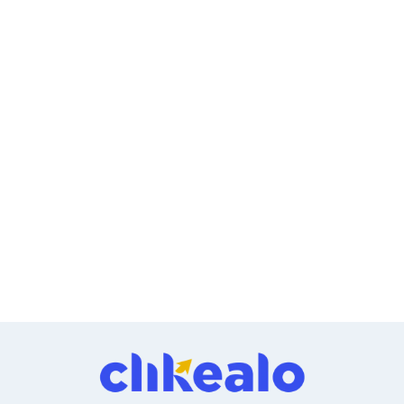
Cableado Estructurado para Servidores
Cables KVM
Fuentes de Poder
Enfriamiento para Servidores
Soportes y Paneles
Sistemas Operativos para Servidores
Servidores
Soportes de Datos
Ultrium
Discos Duros / SSD / NAS
Accesorios para Discos Duros
Gabinetes de Discos Duros
Discos Duros Externos
Discos Duros para NAS
Discos Duros para Videovigilancia
Discos Duros para Servidores
Accesorios para SSD
Gabinetes para SSD
Almacenamiento MSA
Discos Duros Internos para PC
Discos Duros Internos para Laptop
Monitores
Monitores