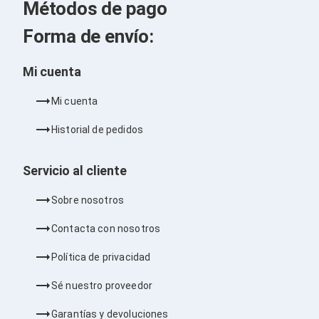
Métodos de pago
Soportes para Monitores
Monitores Portátiles
Forma de envío:
Filtros de Privacidad para Monitores
Accesorios para Estaciones de Trabajo
Estaciones de Trabajo
Mi cuenta
Memorias RAM y Flash
Memorias RAM para PC
Mi cuenta
Memorias RAM para Servidores
Memorias RAM para Laptop
Historial de pedidos
Memorias USB
Lectores de Memoria
Memorias Flash
Servicio al cliente
Componentes
Tarjetas de Expansión
Sobre nosotros
Tarjetas PCI Express
Tarjetas de Sonido
Contacta con nosotros
Tarjetas PCI
Procesadores
Política de privacidad
Procesadores para PC
Enfriamiento y Ventilación
Sé nuestro proveedor
Disipadores para CPU
Pasta Térmica
Garantías y devoluciones