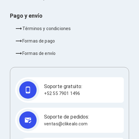
Ventiladores
Unidades de Disco
Quemadores de DVD
Pago y envío
Desktop y Portátiles
Accesorios para Laptops
Términos y condiciones
Cargadores
Docking Stations
Formas de pago
Maletines
Candados para Laptops
Formas de envío
Filtros de privacidad
Bases para Laptops
Mochilas para Laptops
Tablets
Soportes para Celulares y Tablets
Soporte gratuito:
Fundas y Skins
+52 55 7901 1496
Lápices para Tablets
Tablets
Webcams y Audio
Audífonos
Soporte de pedidos:
Webcams
ventas@clikealo.com
Accesorios para PC's
Bases para PC's