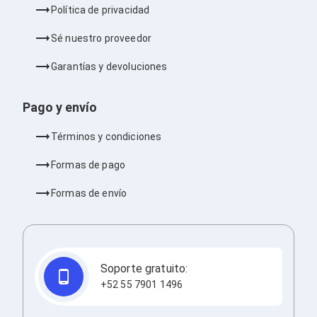
Barras de Sonido
Política de privacidad
Reproductores MP3 / MP4
Sonido para Centros de Entretenimiento
Sé nuestro proveedor
Soportes
Home Theater
Garantías y devoluciones
Proyección
Proyectores
Pago y envío
Accesorios Proyectores
Soportes de Proyectores
Presentadores
Términos y condiciones
Maletines para Proyectores
Pantallas de Proyección
Formas de pago
Pizarrones Interactivos
Adaptadores de Red para Proyectores
Formas de envío
TV y Pantallas
Accesorios TV
Soportes para Pantallas
Controles Remoto
Reproductores para Transmisión Multimedia
Soporte gratuito:
Pantallas
+52 55 7901 1496
Pantallas Comerciales
Pantallas Interactivas