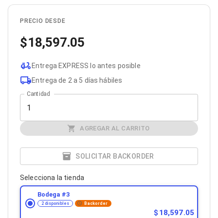
Bluetooth
Adaptadores Video
PRECIO DESDE
Adaptadores Video DisplayPort
Divisores de Video
18,597.05
Adaptadores Video HDMI
Extensores y Receptores de Vídeo
Adaptadores Video DVI
Entrega EXPRESS lo antes posible
Adaptadores Video VGA / HD15
Entrega de 2 a 5 días hábiles
Repetidores USB
Adaptadores Audio
Cantidad
Adaptadores Audio AUX
Adaptadores Audio USB
Dispositivos de Entrada
AGREGAR AL CARRITO
Mouse
Mousepads
Teclados
SOLICITAR BACKORDER
Teclados Numéricos
Controles de Juego para PC
Selecciona la tienda
Servidores
Accesorios para Servidores
Bodega #
3
Racks y Gabinetes
2 disponibles
Backorder
Charolas para Racks y Gabinetes
18,597.05