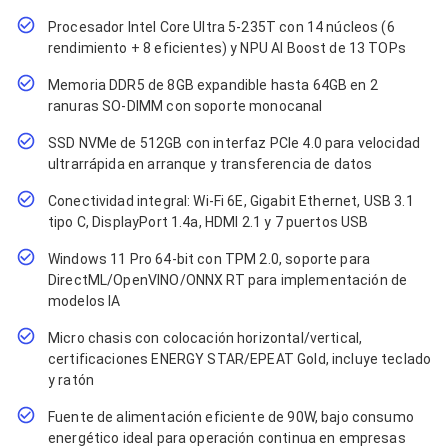
Cables SFP+
Cables Coaxiales
Procesador Intel Core Ultra 5-235T con 14 núcleos (6
Accesorios para Cables
rendimiento + 8 eficientes) y NPU AI Boost de 13 TOPs
Jacks de Red
Conectores
Memoria DDR5 de 8GB expandible hasta 64GB en 2
Tapas y Cajas
ranuras SO-DIMM con soporte monocanal
Herramientas para Cables
Pinzas Ponchadoras
SSD NVMe de 512GB con interfaz PCIe 4.0 para velocidad
Probadores de Cable
ultrarrápida en arranque y transferencia de datos
Cortadoras de Cable
Protectores para Cables
Conectividad integral: Wi-Fi 6E, Gigabit Ethernet, USB 3.1
Cables para Impresoras
tipo C, DisplayPort 1.4a, HDMI 2.1 y 7 puertos USB
Bobinas
Windows 11 Pro 64-bit con TPM 2.0, soporte para
Cableado Estructurado
Sujetadores de Cables
DirectML/OpenVINO/ONNX RT para implementación de
Cinchos
modelos IA
Adaptadores
Micro chasis con colocación horizontal/vertical,
Adaptadores PC
certificaciones ENERGY STAR/EPEAT Gold, incluye teclado
Adaptadores PC USB
Adaptadores PC Serial
y ratón
Adaptadores PC SATA
Fuente de alimentación eficiente de 90W, bajo consumo
Adaptadores PC IDE
energético ideal para operación continua en empresas
Adaptadores PC Teclado