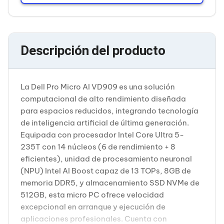
Cableado Estructurado para Servidores
Cables KVM
Fuentes de Poder
Enfriamiento para Servidores
Soportes y Paneles
Descripción del producto
Sistemas Operativos para Servidores
Servidores
Soportes de Datos
Ultrium
La Dell Pro Micro AI VD909 es una solución
Discos Duros / SSD / NAS
computacional de alto rendimiento diseñada
Accesorios para Discos Duros
para espacios reducidos, integrando tecnología
Gabinetes de Discos Duros
Discos Duros Externos
de inteligencia artificial de última generación.
Discos Duros para NAS
Equipada con procesador Intel Core Ultra 5-
Discos Duros para Videovigilancia
235T con 14 núcleos (6 de rendimiento + 8
Discos Duros para Servidores
eficientes), unidad de procesamiento neuronal
Accesorios para SSD
(NPU) Intel AI Boost capaz de 13 TOPs, 8GB de
Gabinetes para SSD
Almacenamiento MSA
memoria DDR5, y almacenamiento SSD NVMe de
Discos Duros Internos para PC
512GB, esta micro PC ofrece velocidad
Discos Duros Internos para Laptop
excepcional en arranque y ejecución de
Monitores
aplicaciones profesionales. Cuenta con
Monitores