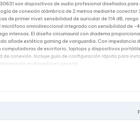
930631 son dispositivos de audio profesional diseñados par
ogía de conexión alámbrica de 2 metros mediante conector 3
as de primer nivel: sensibilidad de auricular de 114 dB, ran
l micrófono omnidireccional integrado con sensibilidad de 
 juego intensas. El diseño circumaural con diadema proporci
rado añade estética gaming de vanguardia. Con impedancia de
 computadoras de escritorio, laptops y dispositivos portátil
 de conexión. Incluye guía de configuración rápida para ins
etenimiento multimedia en general.
F