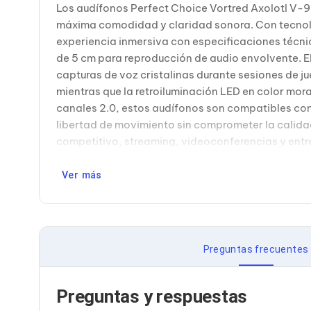
Los audífonos Perfect Choice Vortred Axolotl V-
Bluetooth
Adaptadores Video
máxima comodidad y claridad sonora. Con tecnol
Adaptadores Video DisplayPort
experiencia inmersiva con especificaciones técnic
Divisores de Video
de 5 cm para reproducción de audio envolvente. E
Adaptadores Video HDMI
capturas de voz cristalinas durante sesiones de
Extensores y Receptores de Vídeo
mientras que la retroiluminación LED en color mo
Adaptadores Video DVI
Adaptadores Video VGA / HD15
canales 2.0, estos audífonos son compatibles con
Repetidores USB
libertad de movimiento sin comprometer la calidad
Adaptadores Audio
competitivo, streaming, videoconferencias y entr
Adaptadores Audio AUX
Adaptadores Audio USB
Dispositivos de Entrada
Ver más
Mouse
Mousepads
Teclados
Teclados Numéricos
Controles de Juego para PC
Preguntas frecuentes
Servidores
Accesorios para Servidores
Racks y Gabinetes
Preguntas y respuestas
Charolas para Racks y Gabinetes