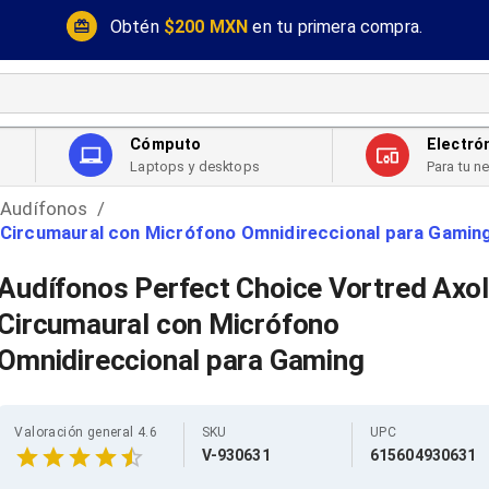
Obtén
$200 MXN
en tu primera compra.
Cómputo
Electró
Laptops y desktops
Para tu n
Audífonos
/
: Circumaural con Micrófono Omnidireccional para Gamin
Audífonos Perfect Choice Vortred Axol
Circumaural con Micrófono
Omnidireccional para Gaming
Valoración general 4.6
SKU
UPC
V-930631
615604930631