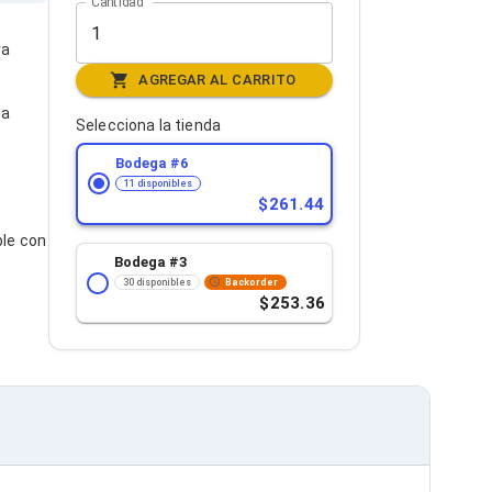
Cantidad
ra
AGREGAR AL CARRITO
ra
Selecciona la tienda
Bodega #
6
11 disponibles
261.44
ble con
Bodega #
3
30 disponibles
Backorder
253.36