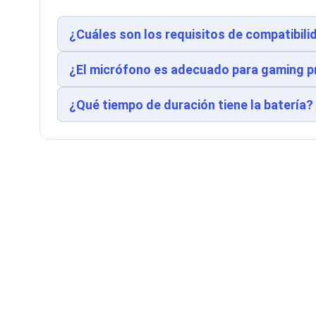
Cableado Estructurado para Servidores
Cables KVM
Fuentes de Poder
¿Cuáles son los requisitos de compatibil
Enfriamiento para Servidores
Soportes y Paneles
¿El micrófono es adecuado para gaming p
Sistemas Operativos para Servidores
Servidores
Soportes de Datos
¿Qué tiempo de duración tiene la batería?
Ultrium
Discos Duros / SSD / NAS
Accesorios para Discos Duros
Gabinetes de Discos Duros
Discos Duros Externos
Discos Duros para NAS
Discos Duros para Videovigilancia
Discos Duros para Servidores
Accesorios para SSD
Gabinetes para SSD
Almacenamiento MSA
Discos Duros Internos para PC
Discos Duros Internos para Laptop
Monitores
Monitores