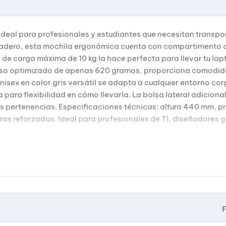
eal para profesionales y estudiantes que necesitan transpor
duradero, esta mochila ergonómica cuenta con compartimento
de carga máxima de 10 kg la hace perfecta para llevar tu lap
peso optimizado de apenas 620 gramos, proporciona comodid
unisex en color gris versátil se adapta a cualquier entorno co
ara flexibilidad en cómo llevarla. La bolsa lateral adicion
 tus pertenencias. Especificaciones técnicas: altura 440 mm,
s reforzadas. Ideal para profesionales de TI, diseñadores gr
F