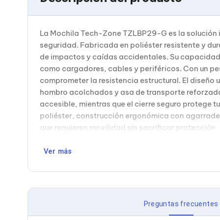
Bluetooth
Adaptadores Video
Adaptadores Video DisplayPort
La Mochila Tech-Zone TZLBP29-G es la solución id
Divisores de Video
seguridad. Fabricada en poliéster resistente y 
Adaptadores Video HDMI
Extensores y Receptores de Vídeo
de impactos y caídas accidentales. Su capacidad 
Adaptadores Video DVI
como cargadores, cables y periféricos. Con un 
Adaptadores Video VGA / HD15
comprometer la resistencia estructural. El diseño 
Repetidores USB
hombro acolchados y asa de transporte reforzada p
Adaptadores Audio
accesible, mientras que el cierre seguro protege
Adaptadores Audio AUX
Adaptadores Audio USB
poliéster, construcción ergonómica con agarradera
Dispositivos de Entrada
que requieren movilidad sin sacrificar protección.
Mouse
Mousepads
Ver más
Teclados
Teclados Numéricos
Controles de Juego para PC
Servidores
Accesorios para Servidores
Racks y Gabinetes
Preguntas frecuentes
Charolas para Racks y Gabinetes