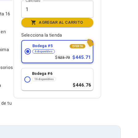
Cantidad
ta 16
AGREGAR AL CARRITO
 en
Selecciona la tienda
Bodega #
5
OFERTA
áxima
6 disponibles
445.71
523.73
esorios
Bodega #
6
16 disponibles
446.76
a
 de tu