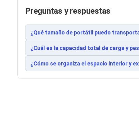
Cableado Estructurado para Servidores
Cables KVM
Preguntas y respuestas
Fuentes de Poder
Enfriamiento para Servidores
Soportes y Paneles
¿Qué tamaño de portátil puedo transporta
Sistemas Operativos para Servidores
Servidores
Soportes de Datos
¿Cuál es la capacidad total de carga y pe
Ultrium
Discos Duros / SSD / NAS
¿Cómo se organiza el espacio interior y ex
Accesorios para Discos Duros
Gabinetes de Discos Duros
Discos Duros Externos
Discos Duros para NAS
Discos Duros para Videovigilancia
Discos Duros para Servidores
Accesorios para SSD
Gabinetes para SSD
Almacenamiento MSA
Discos Duros Internos para PC
Discos Duros Internos para Laptop
Monitores
Monitores