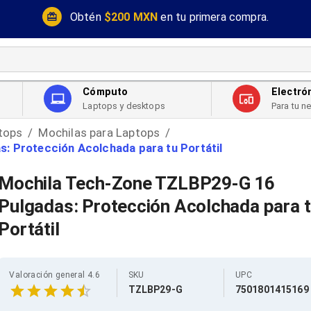
Obtén
$200 MXN
en tu primera compra.
Cómputo
Electró
Laptops y desktops
Para tu n
tops
Mochilas para Laptops
/
/
 Protección Acolchada para tu Portátil
Mochila Tech-Zone TZLBP29-G 16
Pulgadas: Protección Acolchada para 
Portátil
Valoración general 4.6
SKU
UPC
TZLBP29-G
7501801415169