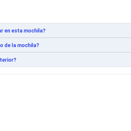
r en esta mochila?
so de la mochila?
terior?