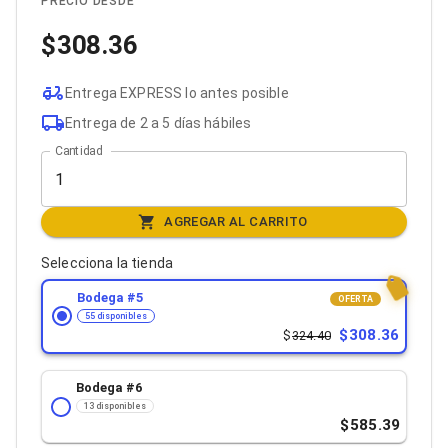
PRECIO DESDE
Bluetooth
Adaptadores Video
308.36
Adaptadores Video DisplayPort
Divisores de Video
Adaptadores Video HDMI
Entrega EXPRESS lo antes posible
Extensores y Receptores de Vídeo
Entrega de 2 a 5 días hábiles
Adaptadores Video DVI
Cantidad
Adaptadores Video VGA / HD15
Repetidores USB
Adaptadores Audio
Adaptadores Audio AUX
AGREGAR AL CARRITO
Adaptadores Audio USB
Dispositivos de Entrada
Selecciona la tienda
Mouse
Mousepads
Bodega #
5
OFERTA
Teclados
55 disponibles
Teclados Numéricos
308.36
324.40
Controles de Juego para PC
Servidores
Bodega #
6
Accesorios para Servidores
13 disponibles
Racks y Gabinetes
585.39
Charolas para Racks y Gabinetes