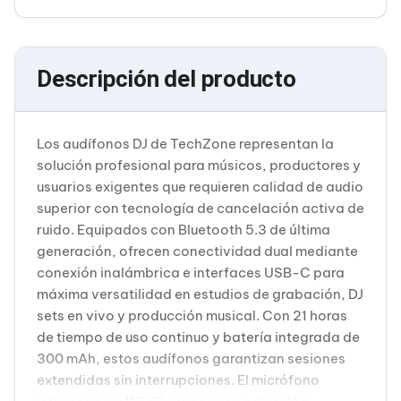
Cableado Estructurado para Servidores
Cables KVM
Fuentes de Poder
Enfriamiento para Servidores
Descripción del producto
Soportes y Paneles
Sistemas Operativos para Servidores
Servidores
Soportes de Datos
Los audífonos DJ de TechZone representan la
Ultrium
solución profesional para músicos, productores y
Discos Duros / SSD / NAS
Accesorios para Discos Duros
usuarios exigentes que requieren calidad de audio
Gabinetes de Discos Duros
superior con tecnología de cancelación activa de
Discos Duros Externos
ruido. Equipados con Bluetooth 5.3 de última
Discos Duros para NAS
generación, ofrecen conectividad dual mediante
Discos Duros para Videovigilancia
conexión inalámbrica e interfaces USB-C para
Discos Duros para Servidores
Accesorios para SSD
máxima versatilidad en estudios de grabación, DJ
Gabinetes para SSD
sets en vivo y producción musical. Con 21 horas
Almacenamiento MSA
de tiempo de uso continuo y batería integrada de
Discos Duros Internos para PC
300 mAh, estos audífonos garantizan sesiones
Discos Duros Internos para Laptop
extendidas sin interrupciones. El micrófono
Monitores
Monitores