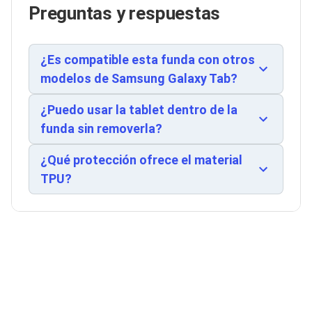
específico.
Preguntas y respuestas
Soportes para Monitores
Monitores Portátiles
Filtros de Privacidad para Monitores
Accesorios para Estaciones de Trabajo
¿Es compatible esta funda con otros
Estaciones de Trabajo
modelos de Samsung Galaxy Tab?
Memorias RAM y Flash
Memorias RAM para PC
¿Puedo usar la tablet dentro de la
Memorias RAM para Servidores
Memorias RAM para Laptop
funda sin removerla?
Memorias USB
Lectores de Memoria
¿Qué protección ofrece el material
Memorias Flash
TPU?
Componentes
Tarjetas de Expansión
Tarjetas PCI Express
Tarjetas de Sonido
Tarjetas PCI
Procesadores
Procesadores para PC
Enfriamiento y Ventilación
Disipadores para CPU
Pasta Térmica