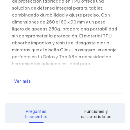
de protección fabricada en TPU ofrece una
Cableado Estructurado para Servidores
Cables KVM
solución de defensa integral para tu tablet,
Fuentes de Poder
combinando durabilidad y ajuste preciso. Con
Enfriamiento para Servidores
dimensiones de 250 x 160 x 90 mm y un peso
Soportes y Paneles
ligero de apenas 250g, proporciona portabilidad
Sistemas Operativos para Servidores
sin comprometer la protección. El material TPU
Servidores
Soportes de Datos
absorbe impactos y resiste el desgaste diario,
Ultrium
mientras que el diseño Click-In asegura un encaje
Discos Duros / SSD / NAS
perfecto en tu Galaxy Tab A8 sin necesidad de
Accesorios para Discos Duros
herramientas adicionales. Ideal para
Gabinetes de Discos Duros
profesionales, estudiantes y usuarios móviles que
Discos Duros Externos
Discos Duros para NAS
requieren protección confiable para sus
Ver más
Discos Duros para Videovigilancia
dispositivos en entornos corporativos,
Discos Duros para Servidores
educativos o de viaje. La funda mantiene acceso
Accesorios para SSD
total a puertos y controles, permitiendo uso
Gabinetes para SSD
normal sin necesidad de removerla. Compatible
Almacenamiento MSA
Discos Duros Internos para PC
Preguntas
Funciones y
exclusivamente con Samsung Galaxy Tab A8,
frecuentes
características
Discos Duros Internos para Laptop
garantizando compatibilidad garantizada y
Monitores
protección optimizada para este modelo
Monitores