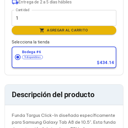
Entrega de 2 a 5 días hábiles
Bluetooth
Adaptadores Video
Cantidad
Adaptadores Video DisplayPort
Divisores de Video
Adaptadores Video HDMI
AGREGAR AL CARRITO
Extensores y Receptores de Vídeo
Adaptadores Video DVI
Selecciona la tienda
Adaptadores Video VGA / HD15
Repetidores USB
Bodega #
6
Adaptadores Audio
9 disponibles
Adaptadores Audio AUX
434.14
Adaptadores Audio USB
Dispositivos de Entrada
Mouse
Mousepads
Teclados
Descripción del producto
Teclados Numéricos
Controles de Juego para PC
Servidores
Accesorios para Servidores
Funda Targus Click-In diseñada específicamente
Racks y Gabinetes
para Samsung Galaxy Tab A8 de 10.5". Esta funda
Charolas para Racks y Gabinetes