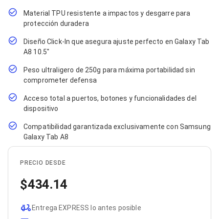
Cables SFP+
Cables Coaxiales
Material TPU resistente a impactos y desgarre para
Accesorios para Cables
protección duradera
Jacks de Red
Conectores
Diseño Click-In que asegura ajuste perfecto en Galaxy Tab
Tapas y Cajas
A8 10.5"
Herramientas para Cables
Pinzas Ponchadoras
Peso ultraligero de 250g para máxima portabilidad sin
Probadores de Cable
comprometer defensa
Cortadoras de Cable
Protectores para Cables
Acceso total a puertos, botones y funcionalidades del
Cables para Impresoras
dispositivo
Bobinas
Compatibilidad garantizada exclusivamente con Samsung
Cableado Estructurado
Sujetadores de Cables
Galaxy Tab A8
Cinchos
Adaptadores
PRECIO DESDE
Adaptadores PC
Adaptadores PC USB
434.14
Adaptadores PC Serial
Adaptadores PC SATA
Adaptadores PC IDE
Entrega EXPRESS lo antes posible
Adaptadores PC Teclado