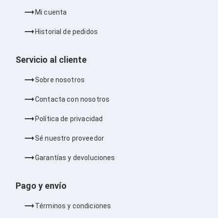
Kits de Herramientas
Candados para PC's
Mi cuenta
Protectores para PC's
Limpiadores para Electrónicos
Historial de pedidos
Lentes para Computadora
Laptops
PC's de Escritorio
Servicio al cliente
Workstations
All in One
Sobre nosotros
Mini PC's
Barebones
Contacta con nosotros
Electrónica de Consumo
Audio
Política de privacidad
Accesorios de Audio
Micrófonos
Sé nuestro proveedor
Estuches y Cajas
Bases para Audífonos
Garantías y devoluciones
Accesorios para Micrófonos
Audífonos Intrauriculares
Pago y envío
Bocinas
Bocinas y Bafles
Bocinas Portátiles
Términos y condiciones
Bocinas para Computadora