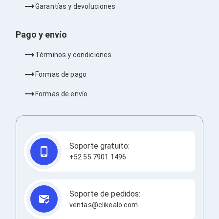
Barras de Sonido
Garantías y devoluciones
Reproductores MP3 / MP4
Sonido para Centros de Entretenimiento
Pago y envío
Soportes
Home Theater
Términos y condiciones
Proyección
Proyectores
Formas de pago
Accesorios Proyectores
Soportes de Proyectores
Formas de envío
Presentadores
Maletines para Proyectores
Pantallas de Proyección
Pizarrones Interactivos
Adaptadores de Red para Proyectores
TV y Pantallas
Soporte gratuito:
Accesorios TV
+52 55 7901 1496
Soportes para Pantallas
Controles Remoto
Reproductores para Transmisión Multimedia
Pantallas
Soporte de pedidos:
Pantallas Comerciales
ventas@clikealo.com
Pantallas Interactivas