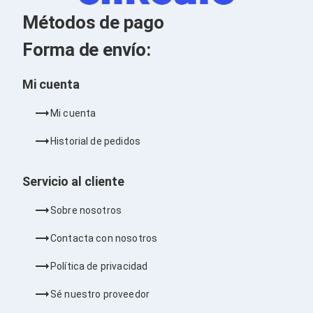
Kits de Herramientas
Candados para PC's
Métodos de pago
Protectores para PC's
Limpiadores para Electrónicos
Forma de envío:
Lentes para Computadora
Laptops
Mi cuenta
PC's de Escritorio
Workstations
All in One
Mi cuenta
Mini PC's
Barebones
Historial de pedidos
Electrónica de Consumo
Audio
Servicio al cliente
Accesorios de Audio
Micrófonos
Estuches y Cajas
Sobre nosotros
Bases para Audífonos
Accesorios para Micrófonos
Contacta con nosotros
Audífonos Intrauriculares
Bocinas
Política de privacidad
Bocinas y Bafles
Bocinas Portátiles
Sé nuestro proveedor
Bocinas para Computadora