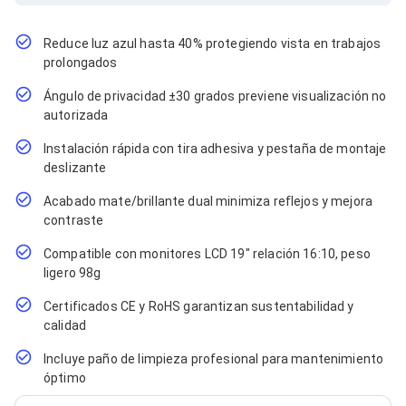
Cables SFP+
Cables Coaxiales
Accesorios para Cables
Reduce luz azul hasta 40% protegiendo vista en trabajos
Jacks de Red
prolongados
Conectores
Tapas y Cajas
Ángulo de privacidad ±30 grados previene visualización no
Herramientas para Cables
autorizada
Pinzas Ponchadoras
Probadores de Cable
Instalación rápida con tira adhesiva y pestaña de montaje
Cortadoras de Cable
deslizante
Protectores para Cables
Cables para Impresoras
Acabado mate/brillante dual minimiza reflejos y mejora
Bobinas
contraste
Cableado Estructurado
Sujetadores de Cables
Compatible con monitores LCD 19" relación 16:10, peso
Cinchos
ligero 98g
Adaptadores
Certificados CE y RoHS garantizan sustentabilidad y
Adaptadores PC
calidad
Adaptadores PC USB
Adaptadores PC Serial
Incluye paño de limpieza profesional para mantenimiento
Adaptadores PC SATA
óptimo
Adaptadores PC IDE
Adaptadores PC Teclado