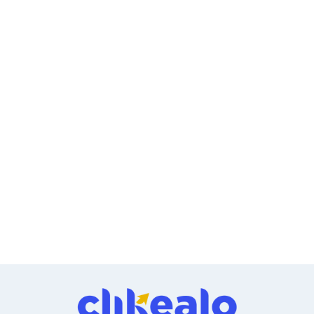
Ventiladores
Unidades de Disco
Quemadores de DVD
Desktop y Portátiles
Accesorios para Laptops
Cargadores
Docking Stations
Maletines
Candados para Laptops
Filtros de privacidad
Bases para Laptops
Mochilas para Laptops
Tablets
Soportes para Celulares y Tablets
Fundas y Skins
Lápices para Tablets
Tablets
Webcams y Audio
Audífonos
Webcams
Accesorios para PC's
Bases para PC's