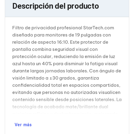
Cableado Estructurado para Servidores
Descripción del producto
Cables KVM
Fuentes de Poder
Enfriamiento para Servidores
Soportes y Paneles
Filtro de privacidad profesional StarTech.com
Sistemas Operativos para Servidores
diseñado para monitores de 19 pulgadas con
Servidores
relación de aspecto 16:10. Este protector de
Soportes de Datos
pantalla combina seguridad visual con
Ultrium
Discos Duros / SSD / NAS
protección ocular, reduciendo la emisión de luz
Accesorios para Discos Duros
azul hasta un 40% para disminuir la fatiga visual
Gabinetes de Discos Duros
durante largas jornadas laborales. Con ángulo de
Discos Duros Externos
visión limitado a ±30 grados, garantiza
Discos Duros para NAS
confidencialidad total en espacios compartidos,
Discos Duros para Videovigilancia
Discos Duros para Servidores
evitando que personas no autorizadas visualicen
Accesorios para SSD
contenido sensible desde posiciones laterales. La
Gabinetes para SSD
tecnología de acabado mate/brillante dual
Almacenamiento MSA
minimiza reflejos y deslumbramiento, mejorando
Discos Duros Internos para PC
la claridad visual y el contraste de imagen.
Discos Duros Internos para Laptop
Ver más
Monitores
Fabricado con materiales resistentes
Monitores