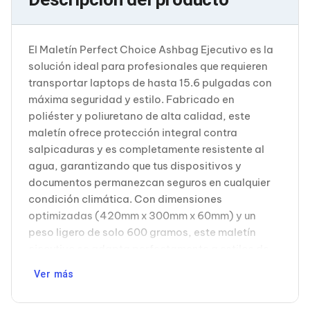
Cableado Estructurado para Servidores
Cables KVM
Fuentes de Poder
Enfriamiento para Servidores
El Maletín Perfect Choice Ashbag Ejecutivo es la
Soportes y Paneles
solución ideal para profesionales que requieren
Sistemas Operativos para Servidores
transportar laptops de hasta 15.6 pulgadas con
Servidores
máxima seguridad y estilo. Fabricado en
Soportes de Datos
Ultrium
poliéster y poliuretano de alta calidad, este
Discos Duros / SSD / NAS
maletín ofrece protección integral contra
Accesorios para Discos Duros
salpicaduras y es completamente resistente al
Gabinetes de Discos Duros
agua, garantizando que tus dispositivos y
Discos Duros Externos
documentos permanezcan seguros en cualquier
Discos Duros para NAS
Discos Duros para Videovigilancia
condición climática. Con dimensiones
Discos Duros para Servidores
optimizadas (420mm x 300mm x 60mm) y un
Accesorios para SSD
peso ligero de solo 600 gramos, este maletín
Gabinetes para SSD
ejecutivo se adapta perfectamente a estilos de
Almacenamiento MSA
vida corporativos y entornos de negocios
Discos Duros Internos para PC
Ver más
Discos Duros Internos para Laptop
dinámicos. Su asa de agarre ergonómica
Monitores
proporciona comodidad durante el transporte
Monitores