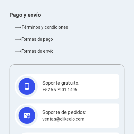
Barras de Sonido
Reproductores MP3 / MP4
Pago y envío
Sonido para Centros de Entretenimiento
Soportes
Términos y condiciones
Home Theater
Proyección
Formas de pago
Proyectores
Accesorios Proyectores
Formas de envío
Soportes de Proyectores
Presentadores
Maletines para Proyectores
Pantallas de Proyección
Pizarrones Interactivos
Adaptadores de Red para Proyectores
Soporte gratuito:
TV y Pantallas
+52 55 7901 1496
Accesorios TV
Soportes para Pantallas
Controles Remoto
Reproductores para Transmisión Multimedia
Soporte de pedidos:
Pantallas
ventas@clikealo.com
Pantallas Comerciales
Pantallas Interactivas