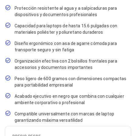
Cables SFP+
Cables Coaxiales
Protección resistente al agua y a salpicaduras para
Accesorios para Cables
dispositivos y documentos profesionales
Jacks de Red
Conectores
Capacidad para laptops de hasta 15.6 pulgadas con
Tapas y Cajas
materiales poliéster y poliuretano duraderos
Herramientas para Cables
Pinzas Ponchadoras
Diseño ergonómico con asa de agarre cómoda para
Probadores de Cable
transporte seguro y sin fatiga
Cortadoras de Cable
Protectores para Cables
Organización efectiva con 2 bolsillos frontales para
Cables para Impresoras
accesorios y documentos importantes
Bobinas
Peso ligero de 600 gramos con dimensiones compactas
Cableado Estructurado
Sujetadores de Cables
para portabilidad empresarial
Cinchos
Acabado ejecutivo en negro que combina con cualquier
Adaptadores
ambiente corporativo o profesional
Adaptadores PC
Adaptadores PC USB
Compatible universalmente con marcas de laptop
Adaptadores PC Serial
garantizando máxima versatilidad
Adaptadores PC SATA
Adaptadores PC IDE
Adaptadores PC Teclado