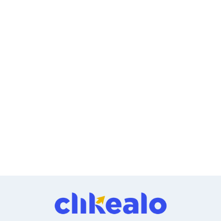
Ventiladores
Unidades de Disco
Quemadores de DVD
Desktop y Portátiles
Accesorios para Laptops
Cargadores
Docking Stations
Maletines
Candados para Laptops
Filtros de privacidad
Bases para Laptops
Mochilas para Laptops
Tablets
Soportes para Celulares y Tablets
Fundas y Skins
Lápices para Tablets
Tablets
Webcams y Audio
Audífonos
Webcams
Accesorios para PC's
Bases para PC's