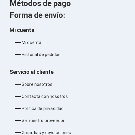
Kits de Herramientas
Métodos de pago
Candados para PC's
Protectores para PC's
Forma de envío:
Limpiadores para Electrónicos
Lentes para Computadora
Mi cuenta
Laptops
PC's de Escritorio
Workstations
Mi cuenta
All in One
Mini PC's
Historial de pedidos
Barebones
Electrónica de Consumo
Servicio al cliente
Audio
Accesorios de Audio
Sobre nosotros
Micrófonos
Estuches y Cajas
Contacta con nosotros
Bases para Audífonos
Accesorios para Micrófonos
Política de privacidad
Audífonos Intrauriculares
Bocinas
Sé nuestro proveedor
Bocinas y Bafles
Bocinas Portátiles
Garantías y devoluciones
Bocinas para Computadora